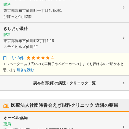
眼科
東京都調布市
仙川町一丁目48番地1
ぴぽっと仙川2階
きしおか眼科
眼科
東京都調布市
仙川町3丁目1-16
ステイヒルズ仙川2F
4
口コミ:
3
件
エレベーターあり広いので車椅子やベビーカーのままでも行けるので助かると
思います
続きを読む
調布市(眼科)の病院・クリニック一覧
医療法人社団時春会えぎ眼科クリニック
近隣の薬局
オーベル薬局
薬局