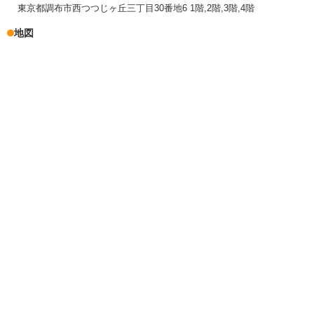
東京都調布市西つつじヶ丘三丁目30番地6 1階,2階,3階,4階
地図