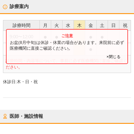
診療案内
診療時間
月
火
水
木
金
土
日
祝
●
●
●
●
●
9:00
〜
12:00
お盆(8月中旬)は休診・休業の場合があります。来院前に必ず
●
●
●
●
医療機関に直接ご確認ください。
14:30
〜
17:30
×閉じる
診療時間・内容等について、事前に必ず医療機関に直接ご確認く
ださい。
休診日:
木・日・祝
医師・施設情報