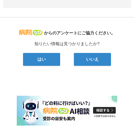
病院なび
からのアンケートにご協力ください。
知りたい情報は見つかりましたか?
はい
いいえ