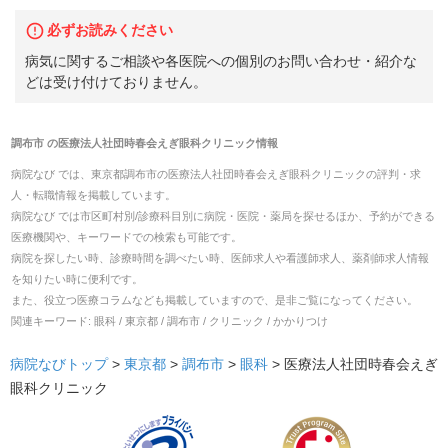
必ずお読みください
病気に関するご相談や各医院への個別のお問い合わせ・紹介な
どは受け付けておりません。
調布市
の
医療法人社団時春会えぎ眼科クリニック
情報
病院なび では、
東京都
調布市
の
医療法人社団時春会えぎ眼科クリニック
の
評判・求
人・転職
情報を掲載しています。
病院なび では市区町村別/診療科目別に病院・医院・薬局を探せるほか、予約ができる
医療機関や、キーワードでの検索も可能です。
病院を探したい時、診療時間を調べたい時、医師求人や看護師求人、薬剤師求人情報
を知りたい時に便利です。
また、役立つ医療コラムなども掲載していますので、是非ご覧になってください。
関連キーワード:
眼科 / 東京都 / 調布市 / クリニック / かかりつけ
病院なびトップ
>
東京都
>
調布市
>
眼科
>
医療法人社団時春会えぎ
眼科クリニック