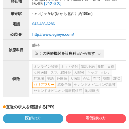
所在地
階,4階
[アクセス]
最寄駅
つつじヶ丘駅
(駅から
北西に約180m
)
電話
042-486-6286
公式HP
http://www.egieye.com/
眼科
診療科目
近くの医療機関を診療科目から探す
オンライン診療
ネット受付
電話予約
夜間
日祝
女性医師
スマホ保険証
入院可
キッズ
クレカ
特徴
駐車場
英語
外国語
大病院
がん
在宅
訪問
DPC
バリアフリー
感染予防
セカンドオピニオン受診可
セカンドオピニオン情報提供可
地域連携
直近の求人を確認する
[PR]
医師の方
看護師の方