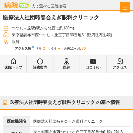
病院なび
人で選べる医院検索
医療法人社団時春会えぎ眼科クリニック
つつじヶ丘駅
(駅から
北西に約180m
)
東京都調布市西つつじヶ丘三丁目30番地6 1階,2階,3階,4階
眼科
※
2
--
80
アクセス数
7月
:
6月
:
過去12ヶ月:
医院トップ
診療案内
医師
口コミ(
0
)
アクセス
医療法人社団時春会えぎ眼科クリニック
の基本情報
医療機関名
医療法人社団時春会えぎ眼科クリニック
東京都調布市西つつじヶ丘三丁目30番地6 1階,2階,3