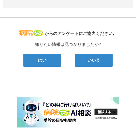
病院なび
からのアンケートにご協力ください。
知りたい情報は見つかりましたか?
はい
いいえ