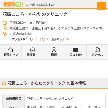
病院なび
人で選べる医院検索
花楯こころ・からだのクリニック
三鷹駅
(駅から
南に約200m
)
東京都三鷹市下連雀三丁目34番15号 アトラス三鷹レジデンス203号
心療内科
精神科
※
3
2
32
アクセス数
7月
:
6月
:
過去12ヶ月:
医院トップ
診療案内
医師
口コミ(
0
)
アクセス
花楯こころ・からだのクリニック
の基本情報
医療機関名
花楯こころ・からだのクリニック
東京都三鷹市下連雀三丁目34番15号 アトラス三鷹レ