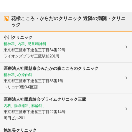
花楯こころ・からだのクリニック
近隣の病院・クリニ
ック
小川クリニック
精神科, 内科, 児童精神科
東京都三鷹市
下連雀三丁目34番22号
ライオンズプラザ三鷹駅前201号
医療法人社団慈泰会みたかの森こころのクリニック
精神科, 心療内科
東京都三鷹市
下連雀三丁目36番1号
トリコナ3階3-6区画
医療法人社団真診会プライムクリニック三鷹
内科, 循環器科, 麻酔科, ...
東京都三鷹市
下連雀三丁目22番14号
岡田ビル201
施無畏クリニック