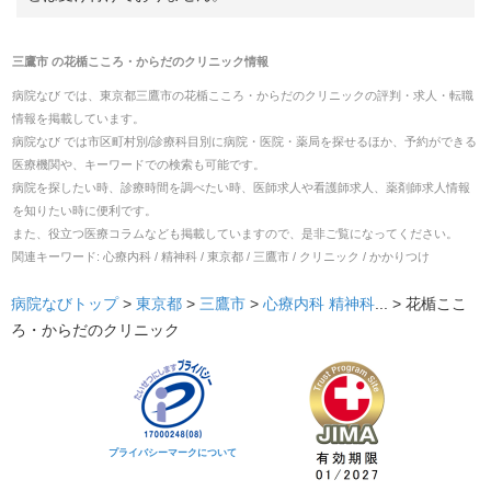
三鷹市
の
花楯こころ・からだのクリニック
情報
病院なび では、
東京都
三鷹市
の
花楯こころ・からだのクリニック
の
評判・求人・転職
情報を掲載しています。
病院なび では市区町村別/診療科目別に病院・医院・薬局を探せるほか、予約ができる
医療機関や、キーワードでの検索も可能です。
病院を探したい時、診療時間を調べたい時、医師求人や看護師求人、薬剤師求人情報
を知りたい時に便利です。
また、役立つ医療コラムなども掲載していますので、是非ご覧になってください。
関連キーワード:
心療内科 / 精神科 / 東京都 / 三鷹市 / クリニック / かかりつけ
病院なびトップ
>
東京都
>
三鷹市
>
心療内科
精神科
... >
花楯ここ
ろ・からだのクリニック
プライバシーマークについて