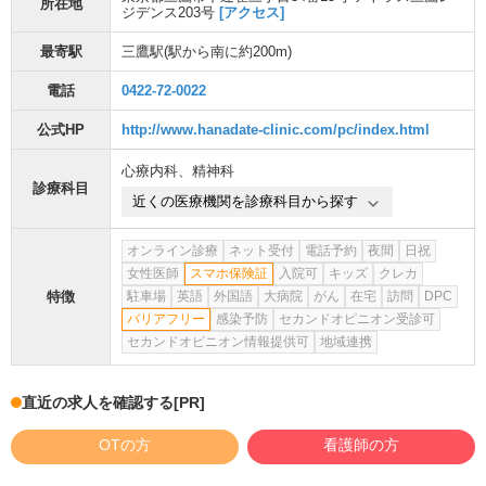
所在地
ジデンス203号
[アクセス]
最寄駅
三鷹駅
(駅から
南に約200m
)
電話
0422-72-0022
公式HP
http://www.hanadate-clinic.com/pc/index.html
心療内科
、
精神科
診療科目
近くの医療機関を診療科目から探す
オンライン診療
ネット受付
電話予約
夜間
日祝
女性医師
スマホ保険証
入院可
キッズ
クレカ
特徴
駐車場
英語
外国語
大病院
がん
在宅
訪問
DPC
バリアフリー
感染予防
セカンドオピニオン受診可
セカンドオピニオン情報提供可
地域連携
直近の求人を確認する
[PR]
OTの方
看護師の方