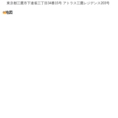
東京都三鷹市下連雀三丁目34番15号 アトラス三鷹レジデンス203号
地図