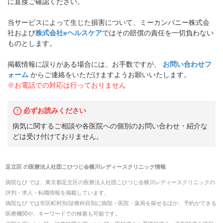
に直接ご確認ください。
当サービスによって生じた損害について、ミーカンパニー株式会
社および
株式会社eヘルスケア
ではその賠償の責任を一切負わない
ものとします。
掲載情報に誤りがある場合には、お手数ですが、
お問い合わせフ
ォーム
からご連絡をいただけますようお願いいたします。
※お電話での対応は行っておりません
必ずお読みください
病気に関するご相談や各医院への個別のお問い合わせ・紹介な
どは受け付けておりません。
足立区
の
医療法人社団こひつじ会横川レディースクリニック
情報
病院なび では、
東京都
足立区
の
医療法人社団こひつじ会横川レディースクリニック
の
評判・求人・転職
情報を掲載しています。
病院なび では市区町村別/診療科目別に病院・医院・薬局を探せるほか、予約ができる
医療機関や、キーワードでの検索も可能です。