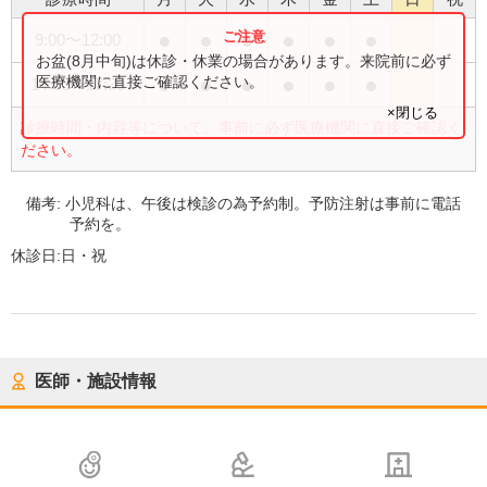
●
●
●
●
●
●
9:00
〜
12:00
お盆(8月中旬)は休診・休業の場合があります。来院前に必ず
●
●
●
●
●
●
医療機関に直接ご確認ください。
14:00
〜
17:30
×閉じる
診療時間・内容等について、事前に必ず医療機関に直接ご確認く
ださい。
備考:
小児科は、午後は検診の為予約制。予防注射は事前に電話
予約を。
休診日:
日・祝
医師・施設情報