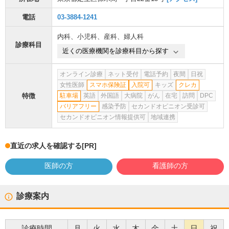
電話
03-3884-1241
内科
、
小児科
、
産科
、
婦人科
診療科目
近くの医療機関を診療科目から探す
オンライン診療
ネット受付
電話予約
夜間
日祝
女性医師
スマホ保険証
入院可
キッズ
クレカ
特徴
駐車場
英語
外国語
大病院
がん
在宅
訪問
DPC
バリアフリー
感染予防
セカンドオピニオン受診可
セカンドオピニオン情報提供可
地域連携
直近の求人を確認する
[PR]
医師の方
看護師の方
診療案内
診療時間
月
火
水
木
金
土
日
祝