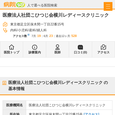
病院なび
人で選べる医院検索
医療法人社団こひつじ会横川レディースクリニック
東京都足立区保木間一丁目22番15号
内科
小児科
産科
婦人科
※
19
23
528
アクセス数
7月
:
6月
:
過去12ヶ月:
医院トップ
診療案内
医師
口コミ(
0
)
アクセス
医療法人社団こひつじ会横川レディースクリニック
の
基本情報
医療機関名
医療法人社団こひつじ会横川レディースクリニック
所在地
東京都足立区保木間一丁目22番15号
[アクセス]