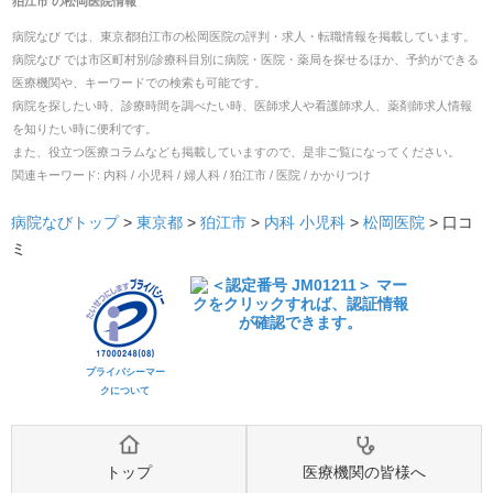
狛江市
の
松岡医院
情報
病院なび では、
東京都
狛江市
の
松岡医院
の
評判・求人・転職
情報を掲載しています。
病院なび では市区町村別/診療科目別に病院・医院・薬局を探せるほか、予約ができる
医療機関や、キーワードでの検索も可能です。
病院を探したい時、診療時間を調べたい時、医師求人や看護師求人、薬剤師求人情報
を知りたい時に便利です。
また、役立つ医療コラムなども掲載していますので、是非ご覧になってください。
関連キーワード:
内科 / 小児科 / 婦人科 / 狛江市 / 医院 / かかりつけ
病院なびトップ
>
東京都
>
狛江市
>
内科
小児科
>
松岡医院
>
口コ
ミ
プライバシーマー
クについて
トップ
医療機関の皆様へ