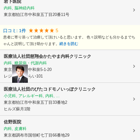
岩下医院
内科, 脳神経内科
東京都狛江市
中和泉五丁目20番11号
5
口コミ:
1
件
患者に寄り添って治療して頂けいると思います。 色々説明なども分かるまでち
ゃんと説明して頂け助かります。
続きを読む
医療法人社団慈翔会
かたやま内科クリニック
内科, 糖尿病・代謝内科
東京都狛江市
中和泉5-1-20
レジデンスあらい101
医療法人社団のびたコドモノいっぽクリニック
小児科, アレルギー科, 内科, ...
東京都狛江市
中和泉五丁目33番地2
ヒルズ蘇月1階
佐野医院
内科, 皮膚科
東京都調布市
国領町七丁目66番地29