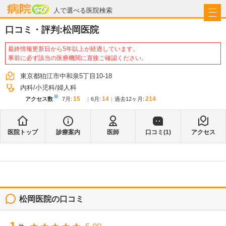
病院なび
人で選べる医院検索
口コミ・評判:
松岡医院
最終情報更新日から5年以上が経過しています。
事前に必ず該当の医療機関に直接ご確認ください。
東京都狛江市中和泉5丁目10-18
内科
小児科
婦人科
※
15
14
214
アクセス数
7月
:
6月
:
過去12ヶ月:
医院トップ
診療案内
医師
口コミ(
1
)
アクセス
松岡医院
の口コミ
1