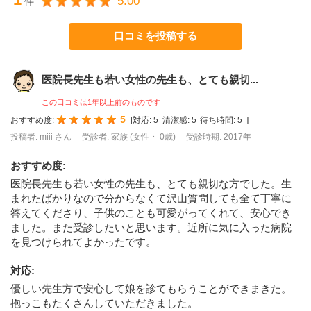
5.00
件
口コミを投稿する
医院長先生も若い女性の先生も、とても親切...
この口コミは1年以上前のものです
5
おすすめ度:
[
対応:
5
清潔感:
5
待ち時間:
5
]
投稿者: miii さん
受診者: 家族 (女性・ 0歳)
受診時期: 2017年
おすすめ度
:
医院長先生も若い女性の先生も、とても親切な方でした。生
まれたばかりなので分からなくて沢山質問しても全て丁寧に
答えてくださり、子供のことも可愛がってくれて、安心でき
ました。また受診したいと思います。近所に気に入った病院
を見つけられてよかったです。
対応
:
優しい先生方で安心して娘を診てもらうことができまきた。
抱っこもたくさんしていただきました。