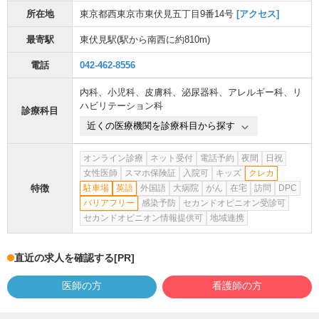
所在地
東京都西東京市東伏見五丁目9番14号
[アクセス]
最寄駅
東伏見駅
(駅から
南西に約810m
)
電話
042-462-8556
内科
、
小児科
、
皮膚科
、
泌尿器科
、
アレルギー科
、
リ
ハビリテーション科
診療科目
近くの医療機関を診療科目から探す
オンライン診療
ネット受付
電話予約
夜間
日祝
女性医師
スマホ保険証
入院可
キッズ
クレカ
特徴
駐車場
英語
外国語
大病院
がん
在宅
訪問
DPC
バリアフリー
感染予防
セカンドオピニオン受診可
セカンドオピニオン情報提供可
地域連携
直近の求人を確認する
[PR]
医師の方
看護師の方