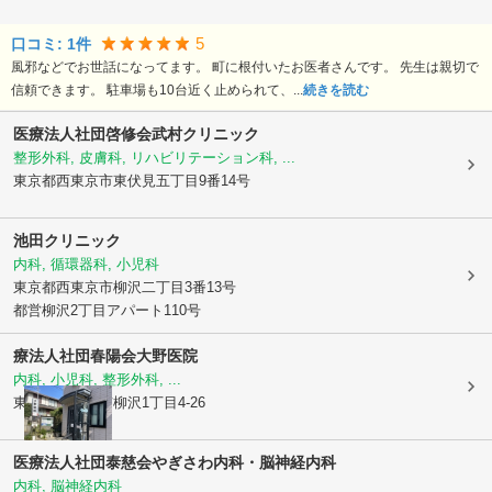
5
口コミ:
1
件
風邪などでお世話になってます。 町に根付いたお医者さんです。 先生は親切で
信頼できます。 駐車場も10台近く止められて、...
続きを読む
医療法人社団啓修会武村クリニック
整形外科, 皮膚科, リハビリテーション科, ...
東京都西東京市
東伏見五丁目9番14号
池田クリニック
内科, 循環器科, 小児科
東京都西東京市
柳沢二丁目3番13号
都営柳沢2丁目アパート110号
療法人社団春陽会
大野医院
内科, 小児科, 整形外科, ...
東京都西東京市
柳沢1丁目4-26
医療法人社団泰慈会やぎさわ内科・脳神経内科
内科, 脳神経内科