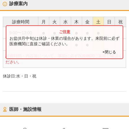
診療案内
診療時間
月
火
水
木
金
土
日
祝
●
●
●
●
●
9:00
〜
13:00
お盆(8月中旬)は休診・休業の場合があります。来院前に必ず
●
●
●
●
医療機関に直接ご確認ください。
15:30
〜
18:30
×閉じる
診療時間・内容等について、事前に必ず医療機関に直接ご確認く
ださい。
休診日:
水・日・祝
医師・施設情報