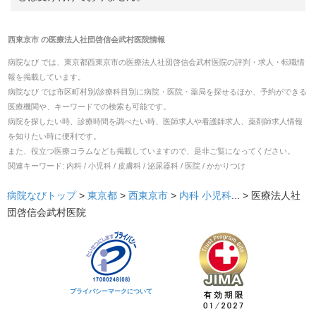
西東京市
の
医療法人社団啓信会武村医院
情報
病院なび では、
東京都
西東京市
の
医療法人社団啓信会武村医院
の
評判・求人・転職
情
報を掲載しています。
病院なび では市区町村別/診療科目別に病院・医院・薬局を探せるほか、予約ができる
医療機関や、キーワードでの検索も可能です。
病院を探したい時、診療時間を調べたい時、医師求人や看護師求人、薬剤師求人情報
を知りたい時に便利です。
また、役立つ医療コラムなども掲載していますので、是非ご覧になってください。
関連キーワード:
内科 / 小児科 / 皮膚科 / 泌尿器科 / 医院 / かかりつけ
病院なびトップ
>
東京都
>
西東京市
>
内科
小児科
... >
医療法人社
団啓信会武村医院
プライバシーマークについて