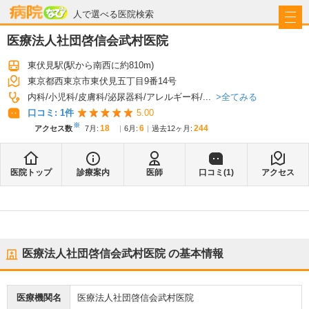
病院なび
人で選べる医院検索
医療法人社団啓信会武村医院
東伏見駅
(駅から
南西に約810m
)
東京都西東京市東伏見五丁目9番14号
全てみる
内科
小児科
皮膚科
泌尿器科
アレルギー科
...
口コミ:
1
件
5.00
※
18
6
244
アクセス数
7月
:
6月
:
過去12ヶ月:
医院トップ
診療案内
医師
口コミ(
1
)
アクセス
医療法人社団啓信会武村医院
の基本情報
医療機関名
医療法人社団啓信会武村医院