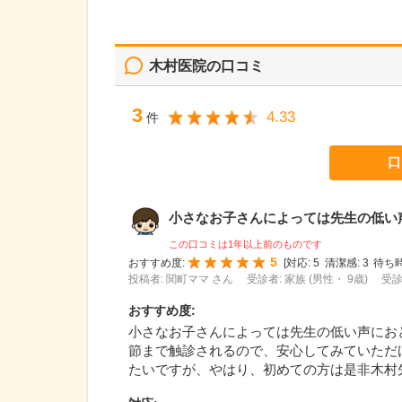
木村医院
の口コミ
3
4.33
件
口
小さなお子さんによっては先生の低い声に
この口コミは1年以上前のものです
5
おすすめ度:
[
対応:
5
清潔感:
3
待ち時
投稿者: 関町ママ さん
受診者: 家族 (男性・ 9歳)
受診
おすすめ度
:
小さなお子さんによっては先生の低い声にお
節まで触診されるので、安心してみていただ
たいですが、やはり、初めての方は是非木村