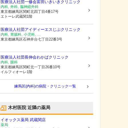
医療法人社団一修会富田いきいきクリニック
内科, 外科, 脳神経外科
東京都練馬区
関町北四丁目4番17号
エトーレ武蔵関1階
医療法人社団アイディーエスじぶクリニック
内科, 胃腸科, 小児科, ...
東京都練馬区
石神井台七丁目22番3号
医療法人社団長伸会わかばクリニック
内科, 眼科
東京都練馬区
関町北一丁目26番10号
イルフィオーレ1階
練馬区(内科)の病院・クリニック一覧
木村医院
近隣の薬局
イオックス薬局 武蔵関店
薬局