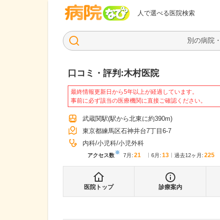
病院なび
人で選べる医院検索
口コミ・評判:
木村医院
最終情報更新日から5年以上が経過しています。
事前に必ず該当の医療機関に直接ご確認ください。
武蔵関駅
(駅から
北東に約390m
)
東京都練馬区石神井台7丁目6-7
内科
小児科
小児外科
※
21
13
225
アクセス数
7月
:
6月
:
過去12ヶ月:
医院トップ
診療案内