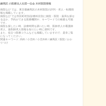
練馬区
の
医療法人社団一位会 木村医院
情報
病院なび では、
東京都
練馬区
の
木村医院
の
評判・求人・転職
情
報を掲載しています。
病院なび では市区町村別/診療科目別に病院・医院・薬局を探せ
るほか、予約ができる医療機関や、キーワードでの検索も可能
です。
病院を探したい時、診療時間を調べたい時、医師求人や看護師
求人、薬剤師求人情報を知りたい時に便利です。
また、役立つ医療コラムなども掲載していますので、是非ご覧
になってください。
関連キーワード:
内科 / 小児科 / 小児外科 / 練馬区 / 医院 / かか
りつけ