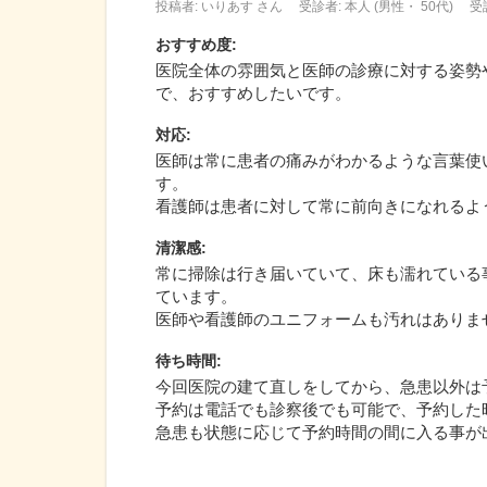
投稿者: いりあす さん
受診者: 本人 (男性・ 50代)
受
おすすめ度
:
医院全体の雰囲気と医師の診療に対する姿勢
で、おすすめしたいです。
対応
:
医師は常に患者の痛みがわかるような言葉使
す。
看護師は患者に対して常に前向きになれるよ
清潔感
:
常に掃除は行き届いていて、床も濡れている
ています。
医師や看護師のユニフォームも汚れはありま
待ち時間
:
今回医院の建て直しをしてから、急患以外は
予約は電話でも診察後でも可能で、予約した
急患も状態に応じて予約時間の間に入る事が