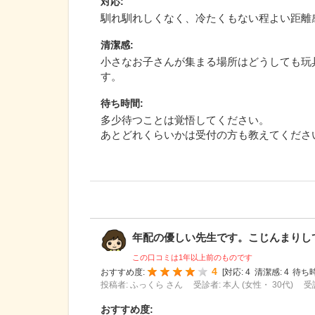
対応
:
馴れ馴れしくなく、冷たくもない程よい距離
清潔感
:
小さなお子さんが集まる場所はどうしても玩
す。
待ち時間
:
多少待つことは覚悟してください。
あとどれくらいかは受付の方も教えてくださ
年配の優しい先生です。こじんまりしてい
この口コミは1年以上前のものです
4
おすすめ度:
[
対応:
4
清潔感:
4
待ち時
投稿者: ふっくら さん
受診者: 本人 (女性・ 30代)
受
おすすめ度
: