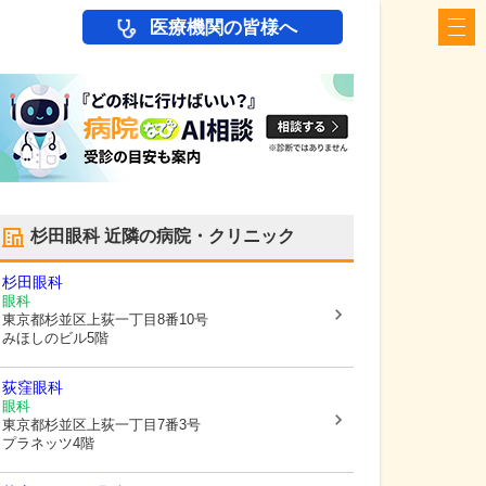
医療機関の皆様へ
杉田眼科
近隣の病院・クリニック
杉田眼科
眼科
東京都杉並区
上荻一丁目8番10号
みほしのビル5階
荻窪眼科
眼科
東京都杉並区
上荻一丁目7番3号
プラネッツ4階