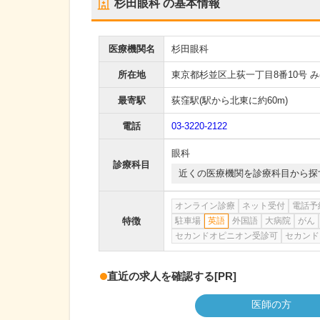
杉田眼科
の基本情報
医療機関名
杉田眼科
所在地
東京都杉並区上荻一丁目8番10号 
最寄駅
荻窪駅
(駅から
北東に約60m
)
電話
03-3220-2122
眼科
診療科目
近くの医療機関を診療科目から探
オンライン診療
ネット受付
電話予
特徴
駐車場
英語
外国語
大病院
がん
セカンドオピニオン受診可
セカンド
直近の求人を確認する
[PR]
医師の方