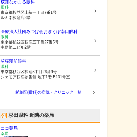
荻窪なかまる眼科
眼科
東京都杉並区
上荻一丁目7番1号
ルミネ荻窪店3階
医療法人社団みつば会おぎくぼ南口眼科
眼科
東京都杉並区
荻窪五丁目27番5号
中島第二ビル2階
荻窪駅前眼科
眼科
東京都杉並区
荻窪5丁目26番9号
シェモア荻窪参番館 地下1階 B101号室
杉並区(眼科)の病院・クリニック一覧
杉田眼科
近隣の薬局
ココ薬局
薬局