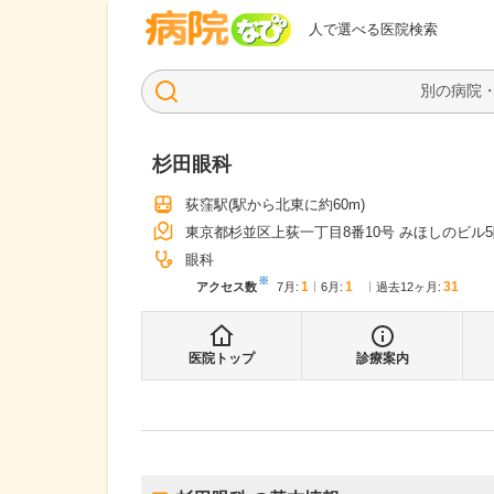
病院なび
人で選べる医院検索
杉田眼科
荻窪駅
(駅から
北東に約60m
)
東京都杉並区上荻一丁目8番10号 みほしのビル
眼科
※
1
1
31
アクセス数
7月
:
6月
:
過去12ヶ月:
医院トップ
診療案内