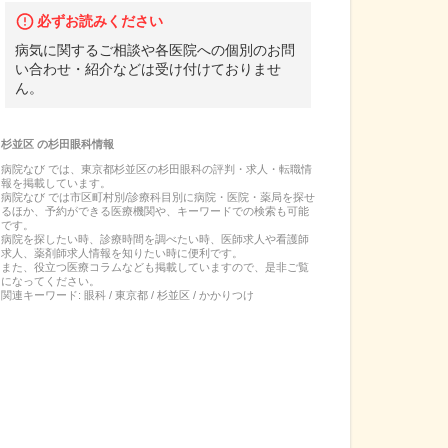
必ずお読みください
病気に関するご相談や各医院への個別のお問
い合わせ・紹介などは受け付けておりませ
ん。
杉並区
の
杉田眼科
情報
病院なび では、
東京都
杉並区
の
杉田眼科
の
評判・求人・転職
情
報を掲載しています。
病院なび では市区町村別/診療科目別に病院・医院・薬局を探せ
るほか、予約ができる医療機関や、キーワードでの検索も可能
です。
病院を探したい時、診療時間を調べたい時、医師求人や看護師
求人、薬剤師求人情報を知りたい時に便利です。
また、役立つ医療コラムなども掲載していますので、是非ご覧
になってください。
関連キーワード:
眼科 / 東京都 / 杉並区 / かかりつけ