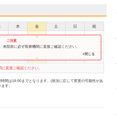
水
木
金
土
日
祝
●
●
●
す。来院前に必ず医療機関に直接ご確認ください。
×閉じる
●
●
関に直接ご確認ください。
時間は18:00までとなります。(状況に応じて変更の可能性があ
います。