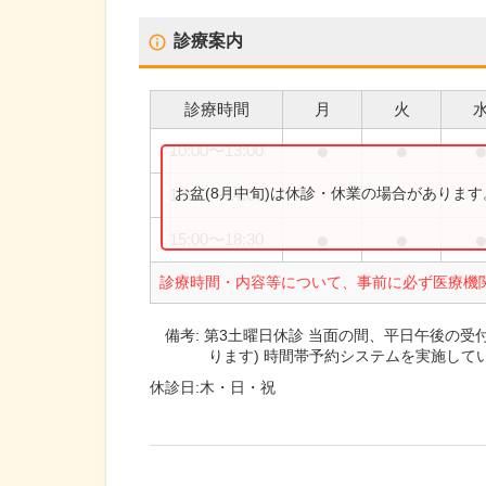
診療案内
診療時間
月
火
●
●
10:00
〜
13:00
お盆(8月中旬)は休診・休業の場合がありま
10:00
〜
14:00
●
●
15:00
〜
18:30
診療時間・内容等について、事前に必ず医療機
備考:
第3土曜日休診 当面の間、平日午後の受付
ります) 時間帯予約システムを実施して
休診日:
木・日・祝