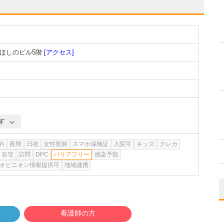
みほしのビル5階
[アクセス]
す
約
夜間
日祝
女性医師
スマホ保険証
入院可
キッズ
クレカ
在宅
訪問
DPC
バリアフリー
感染予防
オピニオン情報提供可
地域連携
看護師の方