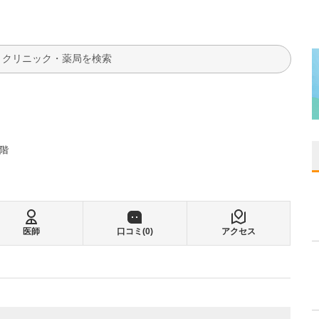
検索
5階
医師
口コミ(
0
)
アクセス