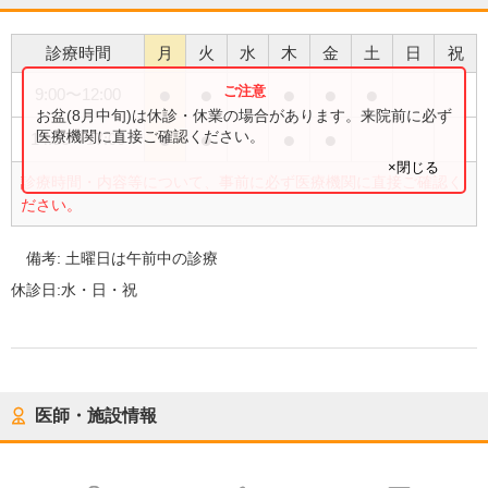
診療時間
月
火
水
木
金
土
日
祝
●
●
●
●
●
9:00
〜
12:00
お盆(8月中旬)は休診・休業の場合があります。来院前に必ず
●
●
●
●
医療機関に直接ご確認ください。
14:30
〜
17:00
×閉じる
診療時間・内容等について、事前に必ず医療機関に直接ご確認く
ださい。
備考:
土曜日は午前中の診療
休診日:
水・日・祝
医師・施設情報