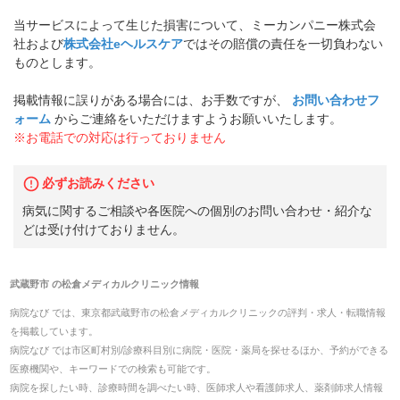
当サービスによって生じた損害について、ミーカンパニー株式会
社および
株式会社eヘルスケア
ではその賠償の責任を一切負わない
ものとします。
掲載情報に誤りがある場合には、お手数ですが、
お問い合わせフ
ォーム
からご連絡をいただけますようお願いいたします。
※お電話での対応は行っておりません
必ずお読みください
病気に関するご相談や各医院への個別のお問い合わせ・紹介な
どは受け付けておりません。
武蔵野市
の
松倉メディカルクリニック
情報
病院なび では、
東京都
武蔵野市
の
松倉メディカルクリニック
の
評判・求人・転職
情報
を掲載しています。
病院なび では市区町村別/診療科目別に病院・医院・薬局を探せるほか、予約ができる
医療機関や、キーワードでの検索も可能です。
病院を探したい時、診療時間を調べたい時、医師求人や看護師求人、薬剤師求人情報