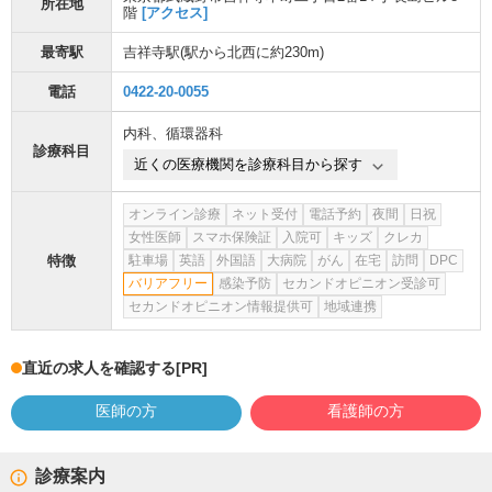
所在地
階
[アクセス]
最寄駅
吉祥寺駅
(駅から
北西に約230m
)
電話
0422-20-0055
内科
、
循環器科
診療科目
近くの医療機関を診療科目から探す
オンライン診療
ネット受付
電話予約
夜間
日祝
女性医師
スマホ保険証
入院可
キッズ
クレカ
特徴
駐車場
英語
外国語
大病院
がん
在宅
訪問
DPC
バリアフリー
感染予防
セカンドオピニオン受診可
セカンドオピニオン情報提供可
地域連携
直近の求人を確認する
[PR]
医師の方
看護師の方
診療案内