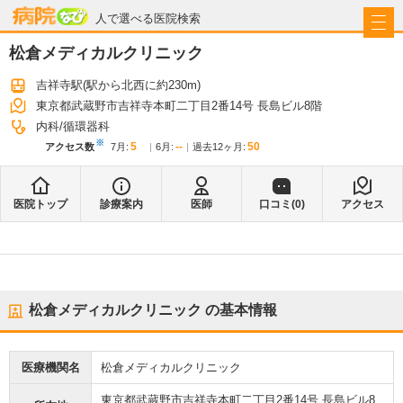
病院なび
人で選べる医院検索
松倉メディカルクリニック
吉祥寺駅
(駅から
北西に約230m
)
東京都武蔵野市吉祥寺本町二丁目2番14号 長島ビル8階
内科
循環器科
※
5
--
50
アクセス数
7月
:
6月
:
過去12ヶ月:
医院トップ
診療案内
医師
口コミ(
0
)
アクセス
松倉メディカルクリニック
の基本情報
医療機関名
松倉メディカルクリニック
東京都武蔵野市吉祥寺本町二丁目2番14号 長島ビル8