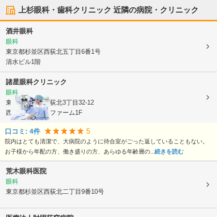
上杉眼科・歯科クリニック
近隣の病院・クリニック
酒井眼科
眼科
東京都杉並区
西荻北五丁目6番1号
清水ビル1階
諸星眼科クリニック
眼科
東京都杉並区
西荻北3丁目32-12
西荻クリニックファーム1F
5
口コミ:
4
件
院内はとても清潔で、大病院のように待合室がごった返していることもない。
お子様から年配の方、働き盛りの方、あらゆる年齢層の...
続きを読む
荒木眼科医院
眼科
東京都杉並区
西荻北二丁目9番10号