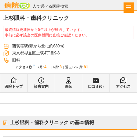
病院なび
人で選べる医院検索
上杉眼科・歯科クリニック
最終情報更新日から5年以上が経過しています。
事前に必ず該当の医療機関に直接ご確認ください。
西荻窪駅
(駅から
北に約680m
)
東京都杉並区上荻4丁目9-8
眼科
※
4
3
81
アクセス数
7月
:
6月
:
過去12ヶ月:
医院トップ
診療案内
医師
口コミ(
0
)
アクセス
上杉眼科・歯科クリニック
の基本情報