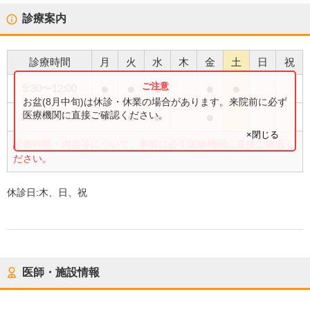
診療案内
診療時間
月
火
水
木
金
土
日
祝
●
●
●
●
●
9:30
〜
12:00
お盆(8月中旬)は休診・休業の場合があります。来院前に必ず
●
●
●
●
医療機関に直接ご確認ください。
14:30
〜
17:00
×閉じる
診療時間・内容等について、事前に必ず医療機関に直接ご確認く
ださい。
休診日:
木、日、祝
医師・施設情報