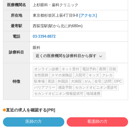
医療機関名
上杉眼科・歯科クリニック
所在地
東京都杉並区上荻4丁目9-8
[アクセス]
最寄駅
西荻窪駅
(駅から
北に約680m
)
電話
03-3394-8872
眼科
診療科目
近くの医療機関を診療科目から探す
オンライン診療
ネット受付
電話予約
夜間
日祝
女性医師
スマホ保険証
入院可
キッズ
クレカ
特徴
駐車場
英語
外国語
大病院
がん
在宅
訪問
DPC
バリアフリー
感染予防
セカンドオピニオン受診可
セカンドオピニオン情報提供可
地域連携
直近の求人を確認する
[PR]
医師の方
看護師の方