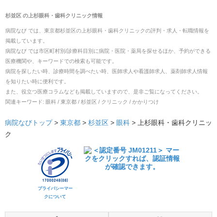
杉並区
の
上杉眼科・歯科クリニック
情報
病院なび では、
東京都
杉並区
の
上杉眼科・歯科クリニック
の
評判・求人・転職
情報を
掲載しています。
病院なび では市区町村別/診療科目別に病院・医院・薬局を探せるほか、予約ができる
医療機関や、キーワードでの検索も可能です。
病院を探したい時、診療時間を調べたい時、医師求人や看護師求人、薬剤師求人情報
を知りたい時に便利です。
また、役立つ医療コラムなども掲載していますので、是非ご覧になってください。
関連キーワード:
眼科 / 東京都 / 杉並区 / クリニック / かかりつけ
病院なびトップ
>
東京都
>
杉並区
>
眼科
>
上杉眼科・歯科クリニッ
ク
プライバシーマー
クについて