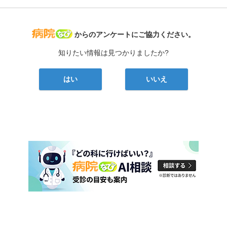
病院なび
からのアンケートにご協力ください。
知りたい情報は見つかりましたか?
はい
いいえ