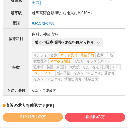
所在地
セス]
最寄駅
練馬高野台駅
(駅から
南東に約610m
)
電話
03-5971-8780
内科
、
神経内科
診療科目
近くの医療機関を診療科目から探す
オンライン診療
ネット受付
電話予約
夜間
日祝
女性医師
スマホ保険証
入院可
キッズ
クレカ
特徴
駐車場
英語
外国語
大病院
がん
在宅
訪問
DPC
バリアフリー
感染予防
セカンドオピニオン受診可
セカンドオピニオン情報提供可
地域連携
予約 / 受付
初診・再診受付
直近の求人を確認する
[PR]
PT/OT/STの方
看護師の方