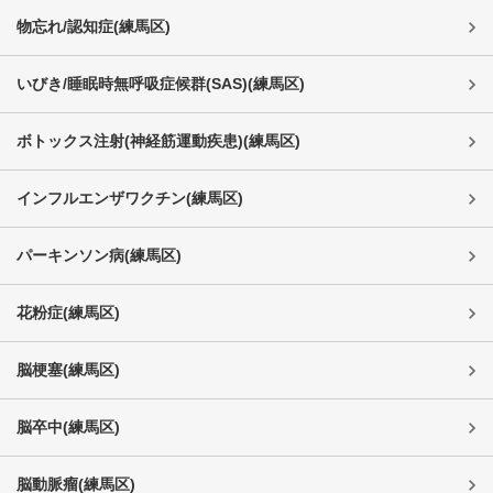
物忘れ/認知症
(
練馬区
)
いびき/睡眠時無呼吸症候群(SAS)
(
練馬区
)
ボトックス注射(神経筋運動疾患)
(
練馬区
)
インフルエンザワクチン
(
練馬区
)
パーキンソン病
(
練馬区
)
花粉症
(
練馬区
)
脳梗塞
(
練馬区
)
脳卒中
(
練馬区
)
脳動脈瘤
(
練馬区
)