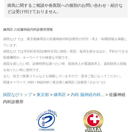
病気に関するご相談や各医院への個別のお問い合わせ・紹介な
どは受け付けておりません。
練馬区
の
佐藤神経内科診療所
情報
病院なび では、
東京都
練馬区
の
佐藤神経内科診療所
の
評判・求人・転職
情報を掲載し
ています。
病院なび では市区町村別/診療科目別に病院・医院・薬局を探せるほか、予約ができる
医療機関や、キーワードでの検索も可能です。
病院を探したい時、診療時間を調べたい時、医師求人や看護師求人、薬剤師求人情報
を知りたい時に便利です。
また、役立つ医療コラムなども掲載していますので、是非ご覧になってください。
関連キーワード:
内科 / 神経内科 / 東京都 / 練馬区 / 診療所 / かかりつけ
病院なびトップ
>
東京都
>
練馬区
>
内科
脳神経内科
... >
佐藤神経
内科診療所