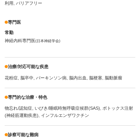
利用
バリアフリー
専門医
常勤
神経内科専門医
(日本神経学会)
治療/対応可能な疾患
花粉症
脳卒中
パーキンソン病
脳内出血
脳梗塞
脳動脈瘤
専門的な治療・特色
物忘れ/認知症
いびき/睡眠時無呼吸症候群(SAS)
ボトックス注射
(神経筋運動疾患)
インフルエンザワクチン
診察可能な難病