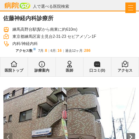
病院なび
人で選べる医院検索
佐藤神経内科診療所
練馬高野台駅
(駅から
南東に約610m
)
東京都練馬区富士見台2-31-23 セピアメゾン1F
内科
神経内科
※
8
16
286
アクセス数
7月
:
6月
:
過去12ヶ月:
医院トップ
診療案内
医師
口コミ(
0
)
アクセス