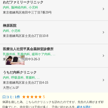
わだファミリークリニック
内科, 脳神経内科, 小児科
東京都練馬区
南田中三丁目7番29号
榊原医院
内科, 小児科
東京都練馬区
富士見台2丁目10-8
医療法人社団平真会
薬師堂診療所
乳腺外科, 乳腺内科, 緩和ケア内科, ...
東京都練馬区
南田中3-26-3
うちだ内科クリニック
内科, 呼吸器科, 胃腸科, ...
東京都練馬区
富士見台2丁目4-15
大惣ビル1F
5
口コミ:
1
件
体調を崩した為、こちらのクリニックを訪れたのですが、先生の人柄がまず好
印象でした。待合室には子供が多く、子供に好かれる先...
続きを読む