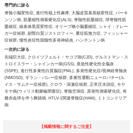
専門的に診る
脊髄小脳変性症
進行性核上性麻痺
大脳皮質基底核変性症
パーキ
ンソン病
筋萎縮性側索硬化症(ALS)
脊髄性筋萎縮症
球脊髄性筋
萎縮症
線条体黒質変性症
オリーブ橋小脳萎縮症
シャイ・ドレー
ガー症候群
副腎白質ジストロフィー
重症筋無力症
フィッシャー
症候群
慢性炎症性脱髄性多発神経炎
ハンチントン病
一次的に診る
先端巨大症
クロイツフェルト・ヤコブ病(CJD)
ゲルストマン・ス
トロイスラー・シャインカー病(GSS)
亜急性硬化性全脳炎
(SSPE)
進行性多巣性白質脳症(PML)
多発性硬化症/視神経脊髄炎
(NMOSD)
ギラン・バレー症候群
多巣性運動ニューロパチー(ル
イス・サムナー症候群)
クロウ・深瀬症候群
正常圧水頭症
モヤ
モヤ病(ウィリス動脈輪閉塞症)
脊髄空洞症
原発性側索硬化症
有
棘赤血球を伴う舞踏病
HTLV-1関連脊髄症(HAM)
ミトコンドリア
病
【掲載情報に関するご注意】