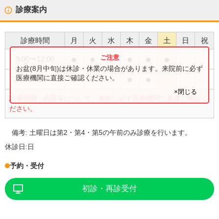
診療案内
診療時間
月
火
水
木
金
土
日
祝
●
●
●
●
●
●
9:00
〜
12:00
お盆(8月中旬)は休診・休業の場合があります。来院前に必ず
●
●
●
●
医療機関に直接ご確認ください。
14:00
〜
17:00
×閉じる
診療時間・内容等について、事前に必ず医療機関に直接ご確認く
ださい。
備考:
土曜日は第2・第4・第5の午前のみ診療を行います。
休診日:
日
予約・受付
初診・再診受付