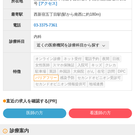
所在地
号
[アクセス]
最寄駅
西新宿五丁目駅
(駅から
南西に約180m
)
電話
03-3375-7361
内科
診療科目
近くの医療機関を診療科目から探す
オンライン診療
ネット受付
電話予約
夜間
日祝
女性医師
スマホ保険証
入院可
キッズ
クレカ
特徴
駐車場
英語
外国語
大病院
がん
在宅
訪問
DPC
バリアフリー
感染予防
セカンドオピニオン受診可
セカンドオピニオン情報提供可
地域連携
直近の求人を確認する
[PR]
医師の方
看護師の方
診療案内