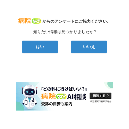
病院なび
からのアンケートにご協力ください。
知りたい情報は見つかりましたか?
はい
いいえ