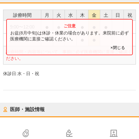
診療時間
月
火
水
木
金
土
日
祝
●
●
●
●
●
9:00
〜
12:00
お盆(8月中旬)は休診・休業の場合があります。来院前に必ず
●
●
●
●
医療機関に直接ご確認ください。
14:30
〜
18:00
×閉じる
診療時間・内容等について、事前に必ず医療機関に直接ご確認く
ださい。
休診日:
水・日・祝
医師・施設情報