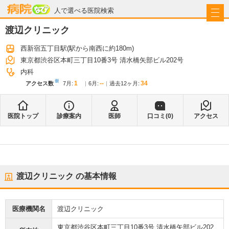
病院なび
人で選べる医院検索
渡辺クリニック
西新宿五丁目駅
(駅から
南西に約180m
)
東京都渋谷区本町三丁目10番3号 清水橋矢部ビル202号
内科
※
1
--
34
アクセス数
7月
:
6月
:
過去12ヶ月:
医院トップ
診療案内
医師
口コミ(
0
)
アクセス
渡辺クリニック
の基本情報
医療機関名
渡辺クリニック
東京都渋谷区本町三丁目10番3号 清水橋矢部ビル202