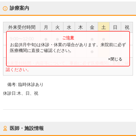
診療案内
外来受付時間
月
火
水
木
金
土
日
祝
●
●
●
●
●
9:00
〜
12:00
お盆(8月中旬)は休診・休業の場合があります。来院前に必ず
●
●
●
●
医療機関に直接ご確認ください。
15:30
〜
18:00
×閉じる
外来受付時間・内容等について、事前に必ず医療機関に直接ご確
認ください。
備考:
臨時休診あり
休診日:
木、日、祝
医師・施設情報