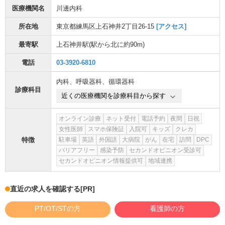
医療機関名
川邊内科
所在地
東京都練馬区上石神井2丁目26-15
[アクセス]
最寄駅
上石神井駅
(駅から
北に約90m
)
電話
03-3920-6810
内科
、
呼吸器科
、
循環器科
診療科目
近くの医療機関を診療科目から探す
オンライン診療
ネット受付
電話予約
夜間
日祝
女性医師
スマホ保険証
入院可
キッズ
クレカ
特徴
駐車場
英語
外国語
大病院
がん
在宅
訪問
DPC
バリアフリー
感染予防
セカンドオピニオン受診可
セカンドオピニオン情報提供可
地域連携
直近の求人を確認する
[PR]
PT/OT/STの方
看護師の方