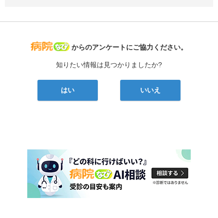
病院なび
からのアンケートにご協力ください。
知りたい情報は見つかりましたか?
はい
いいえ