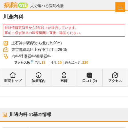
病院なび
人で選べる医院検索
川邊内科
最終情報更新日から5年以上が経過しています。
事前に必ず該当の医療機関に直接ご確認ください。
上石神井駅
(駅から
北に約90m
)
東京都練馬区上石神井2丁目26-15
内科
呼吸器科
循環器科
※
13
10
220
アクセス数
7月
:
6月
:
過去12ヶ月:
医院トップ
診療案内
医師
口コミ(
0
)
アクセス
川邊内科
の基本情報