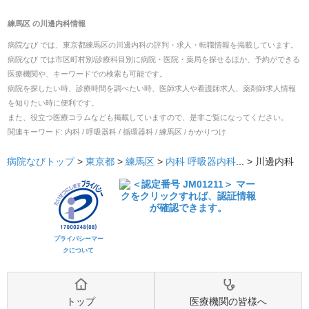
練馬区
の
川邊内科
情報
病院なび では、
東京都
練馬区
の
川邊内科
の
評判・求人・転職
情報を掲載しています。
病院なび では市区町村別/診療科目別に病院・医院・薬局を探せるほか、予約ができる
医療機関や、キーワードでの検索も可能です。
病院を探したい時、診療時間を調べたい時、医師求人や看護師求人、薬剤師求人情報
を知りたい時に便利です。
また、役立つ医療コラムなども掲載していますので、是非ご覧になってください。
関連キーワード:
内科 / 呼吸器科 / 循環器科 / 練馬区 / かかりつけ
病院なびトップ
>
東京都
>
練馬区
>
内科
呼吸器内科
... >
川邊内科
プライバシーマー
クについて
トップ
医療機関の皆様へ