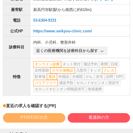
最寄駅
新高円寺駅
(駅から
南西に約610m
)
電話
03-6304-9331
公式HP
https://www.seikyou-clinic.com/
内科
、
小児科
、
整形外科
診療科目
近くの医療機関を診療科目から探す
オンライン診療
ネット受付
電話予約
夜間
日祝
女性医師
スマホ保険証
入院可
キッズ
クレカ
特徴
駐車場
英語
外国語
大病院
がん
在宅
訪問
DPC
バリアフリー
感染予防
セカンドオピニオン受診可
セカンドオピニオン情報提供可
地域連携
直近の求人を確認する
[PR]
PT/OT/STの方
看護師の方