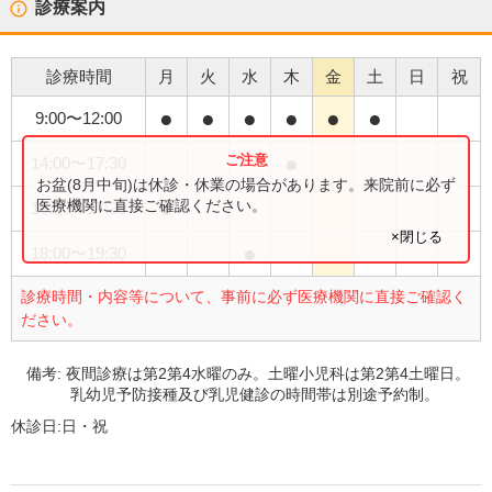
診療案内
診療時間
月
火
水
木
金
土
日
祝
●
●
●
●
●
●
9:00
〜
12:00
●
14:00
〜
17:30
お盆(8月中旬)は休診・休業の場合があります。来院前に必ず
●
医療機関に直接ご確認ください。
15:00
〜
17:30
×閉じる
●
18:00
〜
19:30
診療時間・内容等について、事前に必ず医療機関に直接ご確認く
ださい。
備考:
夜間診療は第2第4水曜のみ。土曜小児科は第2第4土曜日。
乳幼児予防接種及び乳児健診の時間帯は別途予約制。
休診日:
日・祝