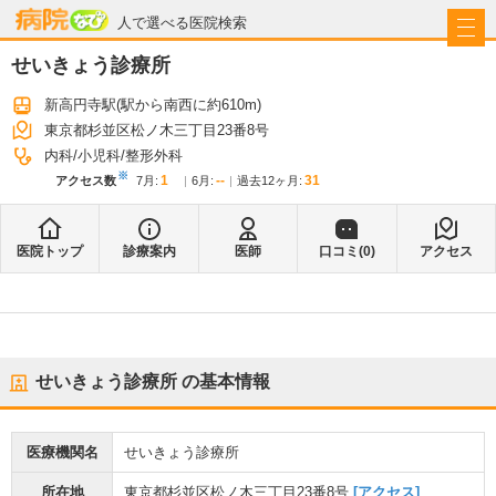
病院なび
人で選べる医院検索
せいきょう診療所
新高円寺駅
(駅から
南西に約610m
)
東京都杉並区松ノ木三丁目23番8号
内科
小児科
整形外科
※
1
--
31
アクセス数
7月
:
6月
:
過去12ヶ月:
医院トップ
診療案内
医師
口コミ(
0
)
アクセス
せいきょう診療所
の基本情報
医療機関名
せいきょう診療所
所在地
東京都杉並区松ノ木三丁目23番8号
[アクセス]