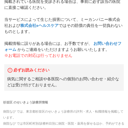
掲載されている医院を受診される場合は、事前に必ず該当の医院
に直接ご確認ください。
当サービスによって生じた損害について、ミーカンパニー株式会
社および
株式会社eヘルスケア
ではその賠償の責任を一切負わない
ものとします。
掲載情報に誤りがある場合には、お手数ですが、
お問い合わせフ
ォーム
からご連絡をいただけますようお願いいたします。
※お電話での対応は行っておりません
必ずお読みください
病気に関するご相談や各医院への個別のお問い合わせ・紹介な
どは受け付けておりません。
杉並区
の
せいきょう診療所
情報
病院なび では、
東京都
杉並区
の
せいきょう診療所
の
評判・求人・転職
情報を掲載して
います。
病院なび では市区町村別/診療科目別に病院・医院・薬局を探せるほか、予約ができる