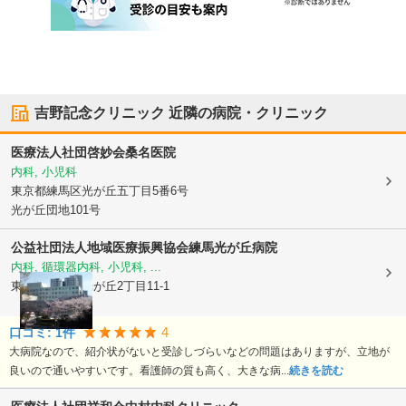
吉野記念クリニック
近隣の病院・クリニック
医療法人社団啓妙会桑名医院
内科, 小児科
東京都練馬区
光が丘五丁目5番6号
光が丘団地101号
公益社団法人地域医療振興協会
練馬光が丘病院
内科, 循環器内科, 小児科, ...
東京都練馬区
光が丘2丁目11-1
4
口コミ:
1
件
大病院なので、紹介状がないと受診しづらいなどの問題はありますが、立地が
良いので通いやすいです。看護師の質も高く、大きな病...
続きを読む