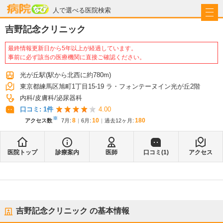
病院なび
人で選べる医院検索
吉野記念クリニック
最終情報更新日から5年以上が経過しています。
事前に必ず該当の医療機関に直接ご確認ください。
光が丘駅
(駅から
北西に約780m
)
東京都練馬区旭町1丁目15-19 ラ・フォンテーヌイン光が丘2階
内科
皮膚科
泌尿器科
口コミ:
1
件
4.00
※
8
10
180
アクセス数
7月
:
6月
:
過去12ヶ月:
医院トップ
診療案内
医師
口コミ(
1
)
アクセス
吉野記念クリニック
の基本情報