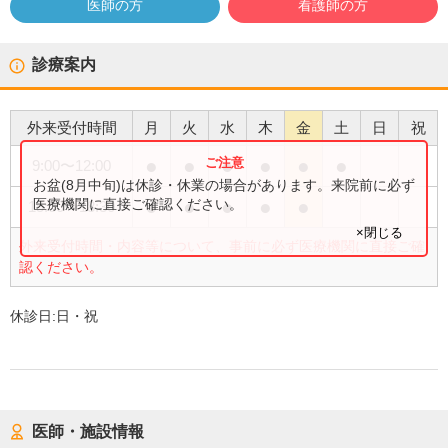
医師の方
看護師の方
診療案内
外来受付時間
月
火
水
木
金
土
日
祝
●
●
●
●
●
●
9:00
〜
12:00
お盆(8月中旬)は休診・休業の場合があります。来院前に必ず
●
●
●
●
●
医療機関に直接ご確認ください。
15:00
〜
18:30
×閉じる
外来受付時間・内容等について、事前に必ず医療機関に直接ご確
認ください。
休診日:
日・祝
医師・施設情報