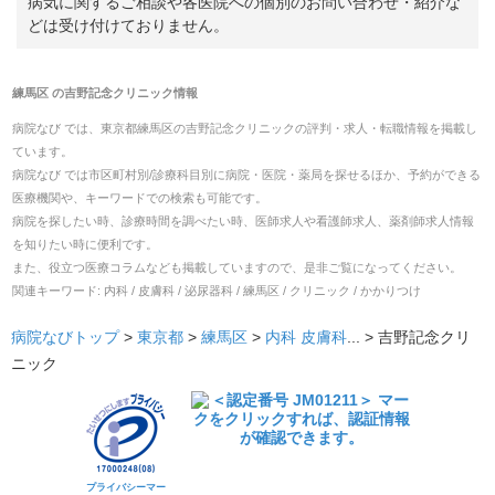
病気に関するご相談や各医院への個別のお問い合わせ・紹介な
どは受け付けておりません。
練馬区
の
吉野記念クリニック
情報
病院なび では、
東京都
練馬区
の
吉野記念クリニック
の
評判・求人・転職
情報を掲載し
ています。
病院なび では市区町村別/診療科目別に病院・医院・薬局を探せるほか、予約ができる
医療機関や、キーワードでの検索も可能です。
病院を探したい時、診療時間を調べたい時、医師求人や看護師求人、薬剤師求人情報
を知りたい時に便利です。
また、役立つ医療コラムなども掲載していますので、是非ご覧になってください。
関連キーワード:
内科 / 皮膚科 / 泌尿器科 / 練馬区 / クリニック / かかりつけ
病院なびトップ
>
東京都
>
練馬区
>
内科
皮膚科
... >
吉野記念クリ
ニック
プライバシーマー