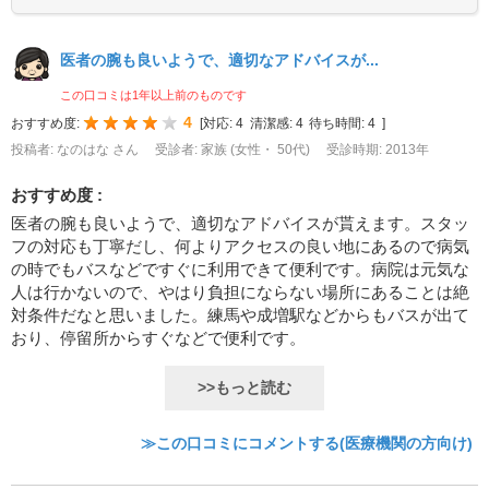
医者の腕も良いようで、適切なアドバイスが...
この口コミは1年以上前のものです
4
おすすめ度:
[
対応:
4
清潔感:
4
待ち時間:
4
]
投稿者: なのはな さん
受診者: 家族 (女性・ 50代)
受診時期: 2013年
おすすめ度 :
医者の腕も良いようで、適切なアドバイスが貰えます。スタッ
フの対応も丁寧だし、何よりアクセスの良い地にあるので病気
の時でもバスなどですぐに利用できて便利です。病院は元気な
人は行かないので、やはり負担にならない場所にあることは絶
対条件だなと思いました。練馬や成増駅などからもバスが出て
おり、停留所からすぐなどで便利です。
>>もっと読む
≫この口コミにコメントする(医療機関の方向け)