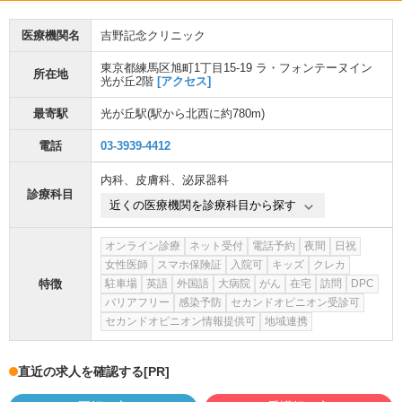
医療機関名
吉野記念クリニック
東京都練馬区旭町1丁目15-19 ラ・フォンテーヌイン
所在地
光が丘2階
[アクセス]
最寄駅
光が丘駅
(駅から
北西に約780m
)
電話
03-3939-4412
内科
、
皮膚科
、
泌尿器科
診療科目
近くの医療機関を診療科目から探す
オンライン診療
ネット受付
電話予約
夜間
日祝
女性医師
スマホ保険証
入院可
キッズ
クレカ
特徴
駐車場
英語
外国語
大病院
がん
在宅
訪問
DPC
バリアフリー
感染予防
セカンドオピニオン受診可
セカンドオピニオン情報提供可
地域連携
直近の求人を確認する
[PR]