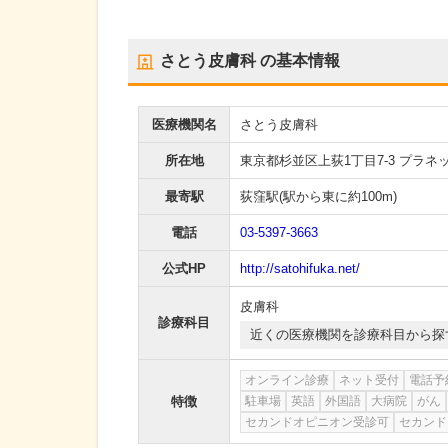
さとう皮膚科
の基本情報
医療機関名
さとう皮膚科
所在地
東京都杉並区上荻1丁目7-3 プラネ
最寄駅
荻窪駅
(駅から
東に約100m
)
電話
03-5397-3663
公式HP
http://satohifuka.net/
皮膚科
診療科目
近くの医療機関を診療科目から探
オンライン診療
ネット受付
電話予
特徴
駐車場
英語
外国語
大病院
がん
セカンドオピニオン受診可
セカンド