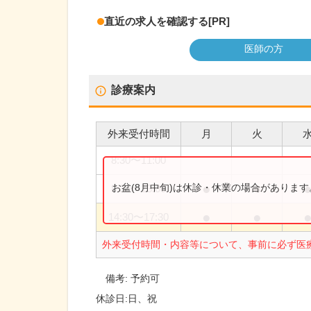
直近の求人を確認する
[PR]
医師の方
診療案内
外来受付時間
月
火
8:30
〜
11:00
●
●
お盆(8月中旬)は休診・休業の場合がありま
8:30
〜
13:00
●
●
14:30
〜
17:30
外来受付時間・内容等について、事前に必ず医
備考:
予約可
休診日:
日、祝