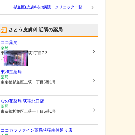
杉並区(皮膚科)の病院・クリニック一覧
さとう皮膚科
近隣の薬局
ココ薬局
薬局
東京都杉並区
上荻1丁目7-3
プラネッツ 1階
東和堂薬局
薬局
東京都杉並区
上荻一丁目6番1号
なの花薬局 荻窪北口店
薬局
東京都杉並区
上荻一丁目5番1号
ココカラファイン薬局荻窪南仲通り店