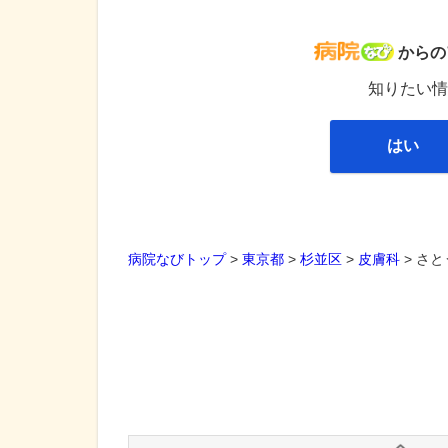
病院な
からの
知りたい情
はい
病院なびトップ
>
東京都
>
杉並区
>
皮膚科
>
さと