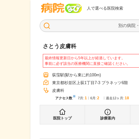
病院なび
人で選べる医院検索
さとう皮膚科
最終情報更新日から5年以上が経過しています。
事前に必ず該当の医療機関に直接ご確認ください。
荻窪駅
(駅から
東に約100m
)
東京都杉並区上荻1丁目7-3 プラネッツ6階
皮膚科
※
1
2
18
アクセス数
7月
:
6月
:
過去12ヶ月:
医院トップ
診療案内