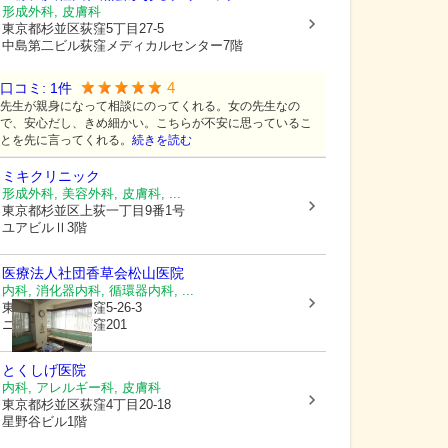
形成外科, 皮膚科
東京都杉並区
荻窪5丁目27-5
中島第二ビル荻窪メディカルセンター7階
4
口コミ:
1
件
先生が親身になって相談にのってくれる。女の先生なの
で、安心だし、きめ細かい。こちらが不安に思っているこ
とを先に言ってくれる。
続きを読む
ミキクリニック
形成外科, 美容外科, 皮膚科, ...
東京都杉並区
上荻一丁目9番1号
ユアビルⅡ3階
医療法人社団香草会
松山医院
内科, 消化器内科, 循環器内科, ...
東京都杉並区
荻窪5-26-3
ニューライフ荻窪201
とくしげ医院
内科, アレルギー科, 皮膚科
東京都杉並区
荻窪4丁目20-18
星野谷ビル1階