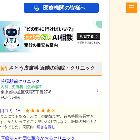
医療機関の皆様へ
さとう皮膚科
近隣の病院・クリニック
荻窪駅前クリニック
内科, 皮膚科, 泌尿器科
東京都杉並区
荻窪5丁目27-8
FCビル4階
3
口コミ:
1
件
どこにでもある、ふつうの病院です。待ち時間も長すぎ
ず、かといってすごく早いわけではなく、医師の対応もふ
つうでした。病院内...
続きを読む
医療法人社団仁薫会
かおるクリニック