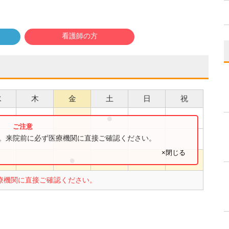
看護師の方
水
木
金
土
日
祝
●
●
●
す。来院前に必ず医療機関に直接ご確認ください。
×閉じる
●
●
療機関に直接ご確認ください。