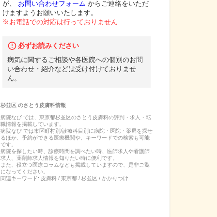
が、
お問い合わせフォーム
からご連絡をいただ
けますようお願いいたします。
※お電話での対応は行っておりません
必ずお読みください
病気に関するご相談や各医院への個別のお問
い合わせ・紹介などは受け付けておりませ
ん。
杉並区
の
さとう皮膚科
情報
病院なび では、
東京都
杉並区
の
さとう皮膚科
の
評判・求人・転
職
情報を掲載しています。
病院なび では市区町村別/診療科目別に病院・医院・薬局を探せ
るほか、予約ができる医療機関や、キーワードでの検索も可能
です。
病院を探したい時、診療時間を調べたい時、医師求人や看護師
求人、薬剤師求人情報を知りたい時に便利です。
また、役立つ医療コラムなども掲載していますので、是非ご覧
になってください。
関連キーワード:
皮膚科 / 東京都 / 杉並区 / かかりつけ