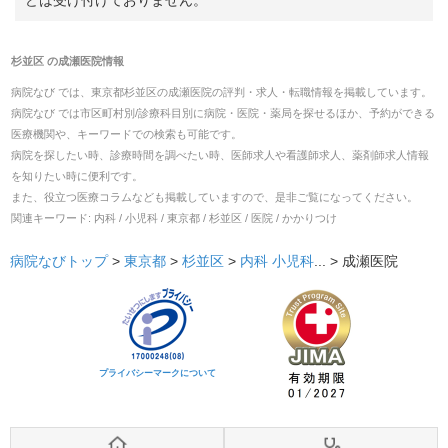
杉並区
の
成瀬医院
情報
病院なび では、
東京都
杉並区
の
成瀬医院
の
評判・求人・転職
情報を掲載しています。
病院なび では市区町村別/診療科目別に病院・医院・薬局を探せるほか、予約ができる
医療機関や、キーワードでの検索も可能です。
病院を探したい時、診療時間を調べたい時、医師求人や看護師求人、薬剤師求人情報
を知りたい時に便利です。
また、役立つ医療コラムなども掲載していますので、是非ご覧になってください。
関連キーワード:
内科 / 小児科 / 東京都 / 杉並区 / 医院 / かかりつけ
病院なびトップ
>
東京都
>
杉並区
>
内科
小児科
... >
成瀬医院
プライバシーマークについて