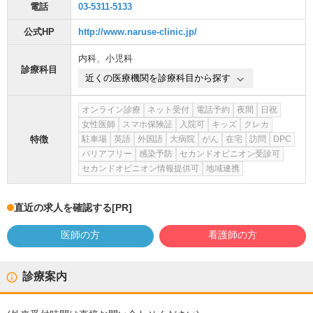
電話
03-5311-5133
公式HP
http://www.naruse-clinic.jp/
内科
、
小児科
診療科目
近くの医療機関を診療科目から探す
オンライン診療
ネット受付
電話予約
夜間
日祝
女性医師
スマホ保険証
入院可
キッズ
クレカ
特徴
駐車場
英語
外国語
大病院
がん
在宅
訪問
DPC
バリアフリー
感染予防
セカンドオピニオン受診可
セカンドオピニオン情報提供可
地域連携
直近の求人を確認する
[PR]
医師の方
看護師の方
診療案内