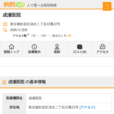
病院なび
人で選べる医院検索
成瀬医院
東京都杉並区清水二丁目22番22号
内科
小児科
※
--
--
10
アクセス数
7月
:
6月
:
過去12ヶ月:
医院トップ
診療案内
医師
口コミ(
0
)
アクセス
成瀬医院
の基本情報
医療機関名
成瀬医院
所在地
東京都杉並区清水二丁目22番22号
[アクセス]