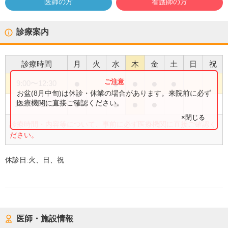
医師の方
看護師の方
診療案内
診療時間
月
火
水
木
金
土
日
祝
●
●
●
●
●
9:00
〜
12:30
お盆(8月中旬)は休診・休業の場合があります。来院前に必ず
●
●
●
●
医療機関に直接ご確認ください。
15:00
〜
18:30
×閉じる
診療時間・内容等について、事前に必ず医療機関に直接ご確認く
ださい。
休診日:
火、日、祝
医師・施設情報