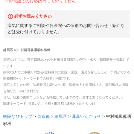
※お電話での対応は行っておりません
必ずお読みください
病気に関するご相談や各医院への個別のお問い合わせ・紹介な
どは受け付けておりません。
練馬区
の
中村橋耳鼻咽喉科
情報
病院なび では、
東京都
練馬区
の
中村橋耳鼻咽喉科
の
評判・求人・転職
情報を掲載して
います。
病院なび では市区町村別/診療科目別に病院・医院・薬局を探せるほか、予約ができる
医療機関や、キーワードでの検索も可能です。
病院を探したい時、診療時間を調べたい時、医師求人や看護師求人、薬剤師求人情報
を知りたい時に便利です。
また、役立つ医療コラムなども掲載していますので、是非ご覧になってください。
関連キーワード:
耳鼻いんこう科 / 東京都 / 練馬区 / かかりつけ
病院なびトップ
>
東京都
>
練馬区
>
耳鼻いんこう科
>
中村橋耳鼻咽
喉科