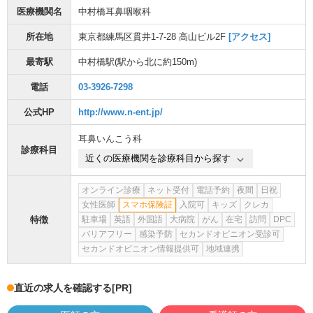
医療機関名
中村橋耳鼻咽喉科
所在地
東京都練馬区貫井1-7-28 高山ビル2F
[アクセス]
最寄駅
中村橋駅
(駅から
北に約150m
)
電話
03-3926-7298
公式HP
http://www.n-ent.jp/
耳鼻いんこう科
診療科目
近くの医療機関を診療科目から探す
オンライン診療
ネット受付
電話予約
夜間
日祝
女性医師
スマホ保険証
入院可
キッズ
クレカ
特徴
駐車場
英語
外国語
大病院
がん
在宅
訪問
DPC
バリアフリー
感染予防
セカンドオピニオン受診可
セカンドオピニオン情報提供可
地域連携
直近の求人を確認する
[PR]