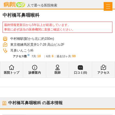
病院なび
人で選べる医院検索
中村橋耳鼻咽喉科
最終情報更新日から5年以上が経過しています。
事前に必ず該当の医療機関に直接ご確認ください。
中村橋駅
(駅から
北に約150m
)
東京都練馬区貫井1-7-28 高山ビル2F
耳鼻いんこう科
※
10
6
99
アクセス数
7月
:
6月
:
過去12ヶ月:
医院トップ
診療案内
医師
口コミ(
0
)
アクセス
中村橋耳鼻咽喉科
の基本情報