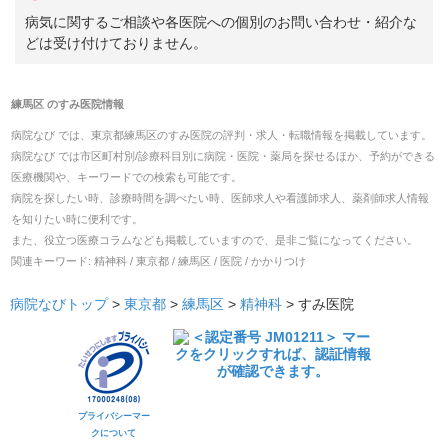
病気に関するご相談や各医院への個別のお問い合わせ・紹介な
どは受け付けておりません。
練馬区
の
すみ医院
情報
病院なび では、
東京都
練馬区
の
すみ医院
の
評判・求人・転職
情報を掲載しています。
病院なび では市区町村別/診療科目別に病院・医院・薬局を探せるほか、予約ができる
医療機関や、キーワードでの検索も可能です。
病院を探したい時、診療時間を調べたい時、医師求人や看護師求人、薬剤師求人情報
を知りたい時に便利です。
また、役立つ医療コラムなども掲載していますので、是非ご覧になってください。
関連キーワード:
精神科 / 東京都 / 練馬区 / 医院 / かかりつけ
病院なびトップ
>
東京都
>
練馬区
>
精神科
>
すみ医院
プライバシーマー
クについて