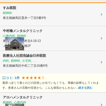
すみ医院
精神科
東京都練馬区
貫井一丁目5番9号
中村橋メンタルクリニック
心療内科, 精神科
東京都練馬区
中村北4-19-13
メディック中村橋2F
医療法人社団浩誠会臼井医院
内科, 精神科, 小児科, ...
東京都練馬区
中村二丁目16番8号
5
口コミ:
1
件
風邪っぽくて鼻とのどの症状しか出ていなくても、胃腸の診察もしてくれま
す。患者さんの言動や症状から、こんな病気かもしれない...
続きを読む
アロハメンタルクリニック
精神科, 心療内科