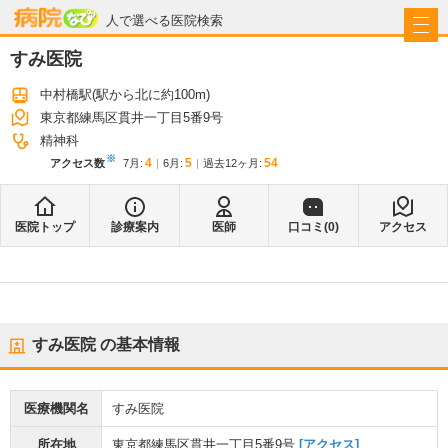
病院なび
人で選べる医院検索
すみ医院
中村橋駅
(駅から
北に約100m
)
東京都練馬区貫井一丁目5番9号
精神科
※
4
5
54
アクセス数
7月
:
6月
:
過去12ヶ月:
医院トップ
診療案内
医師
口コミ(
0
)
アクセス
すみ医院
の基本情報
医療機関名
すみ医院
所在地
東京都練馬区貫井一丁目5番9号
[アクセス]