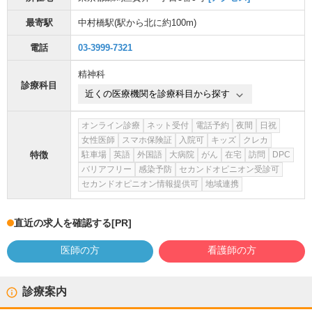
最寄駅
中村橋駅
(駅から
北に約100m
)
電話
03-3999-7321
精神科
診療科目
近くの医療機関を診療科目から探す
オンライン診療
ネット受付
電話予約
夜間
日祝
女性医師
スマホ保険証
入院可
キッズ
クレカ
特徴
駐車場
英語
外国語
大病院
がん
在宅
訪問
DPC
バリアフリー
感染予防
セカンドオピニオン受診可
セカンドオピニオン情報提供可
地域連携
直近の求人を確認する
[PR]
医師の方
看護師の方
診療案内