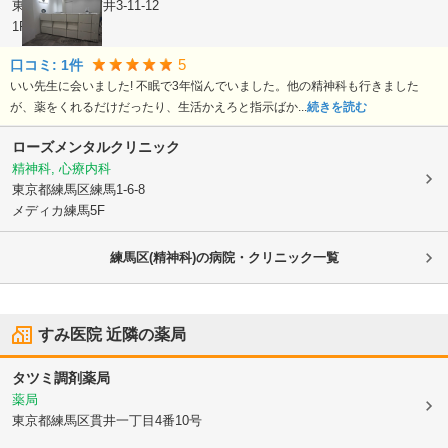
東京都練馬区
貫井3-11-12
1F
5
口コミ:
1
件
いい先生に会いました! 不眠で3年悩んでいました。他の精神科も行きました
が、薬をくれるだけだったり、生活かえろと指示ばか...
続きを読む
ローズメンタルクリニック
精神科, 心療内科
東京都練馬区
練馬1-6-8
メディカ練馬5F
練馬区(精神科)の病院・クリニック一覧
すみ医院
近隣の薬局
タツミ調剤薬局
薬局
東京都練馬区
貫井一丁目4番10号