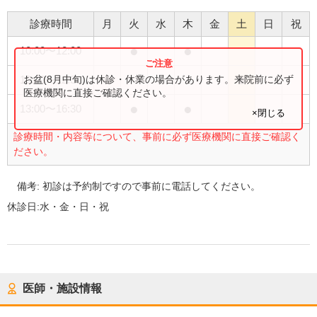
診療時間
月
火
水
木
金
土
日
祝
●
●
10:00
〜
12:00
●
●
お盆(8月中旬)は休診・休業の場合があります。来院前に必ず
10:00
〜
12:30
医療機関に直接ご確認ください。
●
●
13:00
〜
16:30
×閉じる
診療時間・内容等について、事前に必ず医療機関に直接ご確認く
ださい。
備考:
初診は予約制ですので事前に電話してください。
休診日:
水・金・日・祝
医師・施設情報