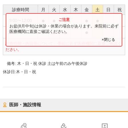
診療時間
月
火
水
木
金
土
日
祝
●
●
●
●
●
9:00
〜
12:00
お盆(8月中旬)は休診・休業の場合があります。来院前に必ず
●
●
●
●
医療機関に直接ご確認ください。
16:00
〜
18:00
×閉じる
診療時間・内容等について、事前に必ず医療機関に直接ご確認く
ださい。
備考:
木・日・祝 休診 土は午前のみ午後休診
休診日:
木・日・祝
医師・施設情報