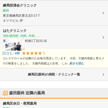
練馬恒清会クリニック
眼科
東京都練馬区
豊玉北5-17-7
ネリマビル 3F
はたクリニック
消化器内科, 内科, 外科, ...
東京都練馬区
中村南1丁目15-16
5
口コミ:
4
件
コレステロールの治療のため毎月受診しています。 今回、大腸内視鏡と胃カメ
ラの検査をしました。 大腸内視鏡は人生初。 しか...
続きを読む
練馬区(眼科)の病院・クリニック一覧
森田眼科
近隣の薬局
練馬区休日・夜間薬局