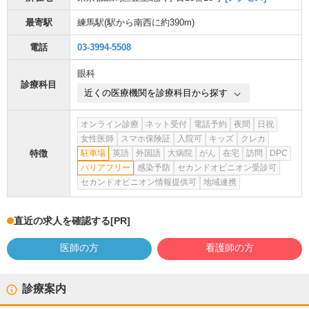
最寄駅
練馬駅
(駅から
南西に約390m
)
電話
03-3994-5508
眼科
診療科目
近くの医療機関を診療科目から探す
オンライン診療
ネット受付
電話予約
夜間
日祝
女性医師
スマホ保険証
入院可
キッズ
クレカ
特徴
駐車場
英語
外国語
大病院
がん
在宅
訪問
DPC
バリアフリー
感染予防
セカンドオピニオン受診可
セカンドオピニオン情報提供可
地域連携
直近の求人を確認する
[PR]
医師の方
看護師の方
診療案内