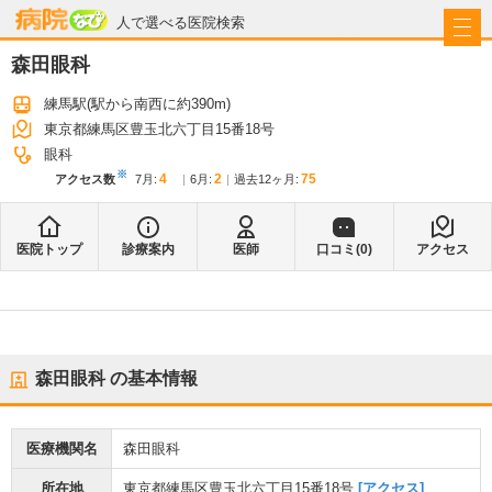
病院なび
人で選べる医院検索
森田眼科
練馬駅
(駅から
南西に約390m
)
東京都練馬区豊玉北六丁目15番18号
眼科
※
4
2
75
アクセス数
7月
:
6月
:
過去12ヶ月:
医院トップ
診療案内
医師
口コミ(
0
)
アクセス
森田眼科
の基本情報
医療機関名
森田眼科
所在地
東京都練馬区豊玉北六丁目15番18号
[アクセス]