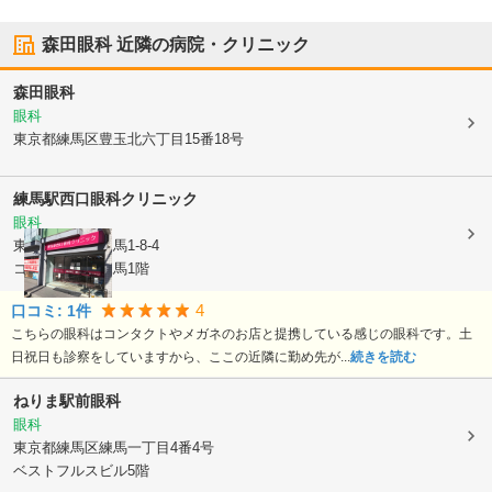
森田眼科
近隣の病院・クリニック
森田眼科
眼科
東京都練馬区
豊玉北六丁目15番18号
練馬駅西口眼科クリニック
眼科
東京都練馬区
練馬1-8-4
コンフォート練馬1階
4
口コミ:
1
件
こちらの眼科はコンタクトやメガネのお店と提携している感じの眼科です。土
日祝日も診察をしていますから、ここの近隣に勤め先が...
続きを読む
ねりま駅前眼科
眼科
東京都練馬区
練馬一丁目4番4号
ベストフルスビル5階