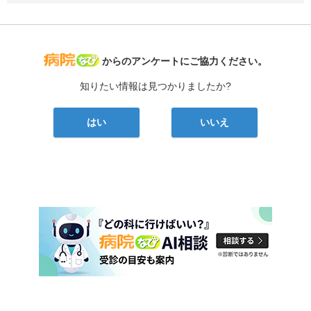
病院なび
からのアンケートにご協力ください。
知りたい情報は見つかりましたか?
はい
いいえ