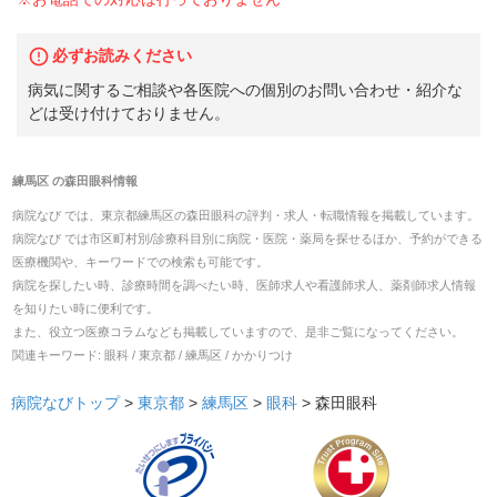
必ずお読みください
病気に関するご相談や各医院への個別のお問い合わせ・紹介な
どは受け付けておりません。
練馬区
の
森田眼科
情報
病院なび では、
東京都
練馬区
の
森田眼科
の
評判・求人・転職
情報を掲載しています。
病院なび では市区町村別/診療科目別に病院・医院・薬局を探せるほか、予約ができる
医療機関や、キーワードでの検索も可能です。
病院を探したい時、診療時間を調べたい時、医師求人や看護師求人、薬剤師求人情報
を知りたい時に便利です。
また、役立つ医療コラムなども掲載していますので、是非ご覧になってください。
関連キーワード:
眼科 / 東京都 / 練馬区 / かかりつけ
病院なびトップ
>
東京都
>
練馬区
>
眼科
>
森田眼科