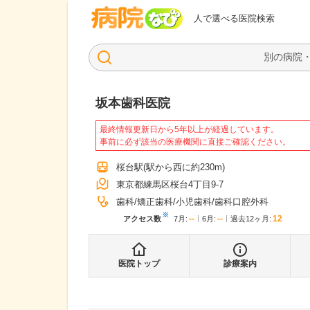
病院なび
人で選べる医院検索
坂本歯科医院
最終情報更新日から5年以上が経過しています。
事前に必ず該当の医療機関に直接ご確認ください。
桜台駅
(駅から
西に約230m
)
東京都練馬区桜台4丁目9-7
歯科
矯正歯科
小児歯科
歯科口腔外科
※
--
--
12
アクセス数
7月
:
6月
:
過去12ヶ月:
医院トップ
診療案内