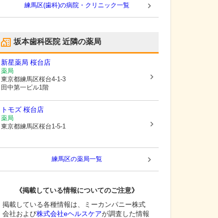
練馬区(歯科)の病院・クリニック一覧
坂本歯科医院
近隣の薬局
新星薬局 桜台店
薬局
東京都練馬区
桜台4-1-3
田中第一ビル1階
トモズ 桜台店
薬局
東京都練馬区
桜台1-5-1
練馬区
の薬局一覧
《掲載している情報についてのご注意》
掲載している各種情報は、ミーカンパニー株式
会社および
株式会社eヘルスケア
が調査した情報