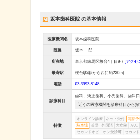
坂本歯科医院
の基本情報
医療機関名
坂本歯科医院
院長
坂本 一郎
所在地
東京都練馬区桜台4丁目9-7
[アクセ
最寄駅
桜台駅
(駅から
西に約230m
)
電話
03-3993-8148
歯科
、
矯正歯科
、
小児歯科
、
歯科口
診療科目
近くの医療機関を診療科目から探
オンライン診療
ネット受付
電話予
特徴
駐車場
英語
外国語
大病院
がん
セカンドオピニオン受診可
セカンド