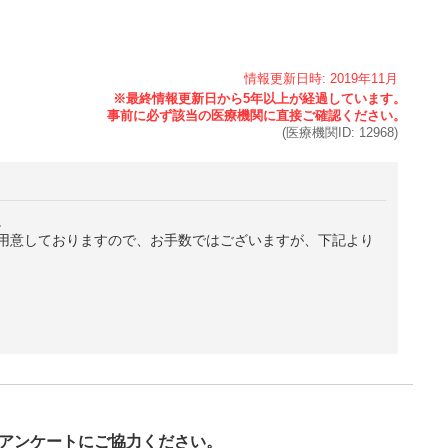
情報更新日時:
2019年
11月
(医療機関ID:
12968
)
。
用意しておりますので、お手数ではございますが、下記より
び
アンケートにご協力ください。