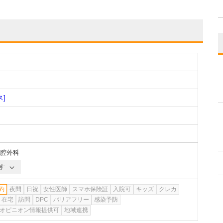
ス]
腔外科
す
約
夜間
日祝
女性医師
スマホ保険証
入院可
キッズ
クレカ
在宅
訪問
DPC
バリアフリー
感染予防
オピニオン情報提供可
地域連携