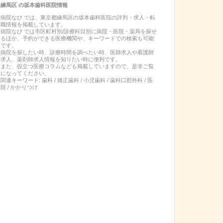
練馬区
の
坂本歯科医院
情報
病院なび では、
東京都
練馬区
の
坂本歯科医院
の
評判・求人・転
職
情報を掲載しています。
病院なび では市区町村別/診療科目別に病院・医院・薬局を探せ
るほか、予約ができる医療機関や、キーワードでの検索も可能
です。
病院を探したい時、診療時間を調べたい時、医師求人や看護師
求人、薬剤師求人情報を知りたい時に便利です。
また、役立つ医療コラムなども掲載していますので、是非ご覧
になってください。
関連キーワード:
歯科 / 矯正歯科 / 小児歯科 / 歯科口腔外科 / 医
院 / かかりつけ