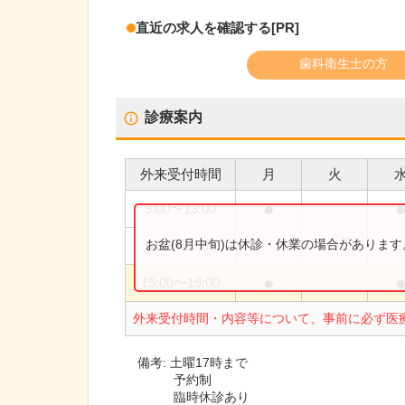
直近の求人を確認する
[PR]
歯科衛生士の方
診療案内
外来受付時間
月
火
●
9:00
〜
13:00
お盆(8月中旬)は休診・休業の場合がありま
9:00
〜
17:00
●
15:00
〜
19:00
外来受付時間・内容等について、事前に必ず医
備考:
土曜17時まで
予約制
臨時休診あり