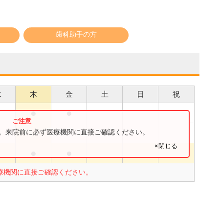
歯科助手の方
水
木
金
土
日
祝
●
●
●
●
す。来院前に必ず医療機関に直接ご確認ください。
×閉じる
●
●
●
療機関に直接ご確認ください。