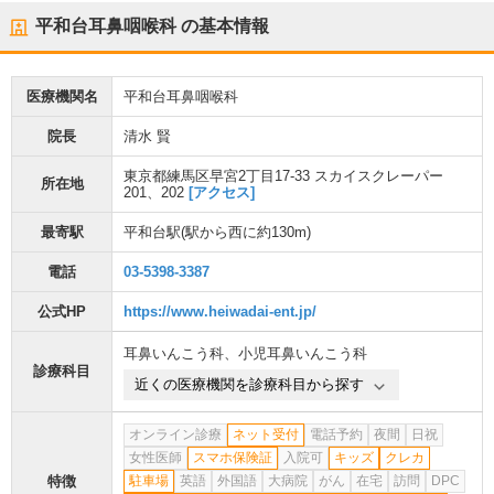
平和台耳鼻咽喉科
の基本情報
医療機関名
平和台耳鼻咽喉科
院長
清水 賢
東京都練馬区早宮2丁目17-33 スカイスクレーパー
所在地
201、202
[アクセス]
最寄駅
平和台駅
(駅から
西に約130m
)
電話
03-5398-3387
公式HP
https://www.heiwadai-ent.jp/
耳鼻いんこう科
、
小児耳鼻いんこう科
診療科目
近くの医療機関を診療科目から探す
オンライン診療
ネット受付
電話予約
夜間
日祝
女性医師
スマホ保険証
入院可
キッズ
クレカ
特徴
駐車場
英語
外国語
大病院
がん
在宅
訪問
DPC