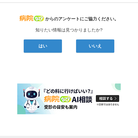
病院なび
からのアンケートにご協力ください。
知りたい情報は見つかりましたか?
はい
いいえ