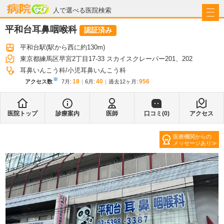
病院なび
人で選べる医院検索
平和台耳鼻咽喉科
認証済み
平和台駅
(駅から
西に約130m
)
東京都練馬区早宮2丁目17-33 スカイスクレーパー201、202
耳鼻いんこう科
小児耳鼻いんこう科
※
18
40
956
アクセス数
7月
:
6月
:
過去12ヶ月:
医院トップ
診療案内
医師
口コミ(
0
)
アクセス
医療機関からの
メッセージあり