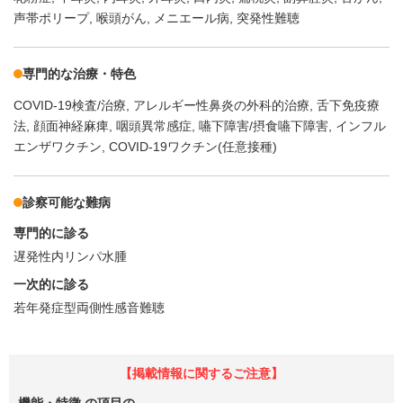
声帯ポリープ
喉頭がん
メニエール病
突発性難聴
専門的な治療・特色
COVID-19検査/治療
アレルギー性鼻炎の外科的治療
舌下免疫療
法
顔面神経麻痺
咽頭異常感症
嚥下障害/摂食嚥下障害
インフル
エンザワクチン
COVID-19ワクチン(任意接種)
診察可能な難病
専門的に診る
遅発性内リンパ水腫
一次的に診る
若年発症型両側性感音難聴
【掲載情報に関するご注意】