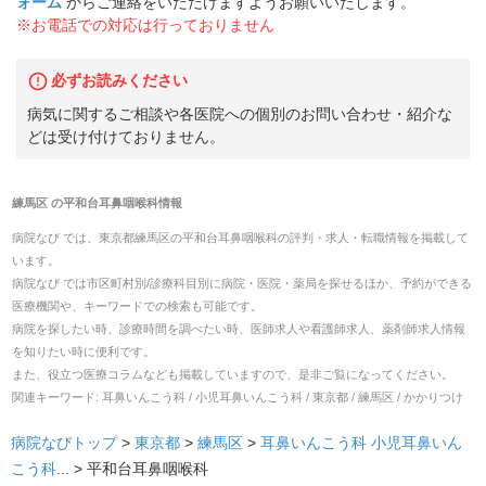
ォーム
からご連絡をいただけますようお願いいたします。
※お電話での対応は行っておりません
必ずお読みください
病気に関するご相談や各医院への個別のお問い合わせ・紹介な
どは受け付けておりません。
練馬区
の
平和台耳鼻咽喉科
情報
病院なび では、
東京都
練馬区
の
平和台耳鼻咽喉科
の
評判・求人・転職
情報を掲載して
います。
病院なび では市区町村別/診療科目別に病院・医院・薬局を探せるほか、予約ができる
医療機関や、キーワードでの検索も可能です。
病院を探したい時、診療時間を調べたい時、医師求人や看護師求人、薬剤師求人情報
を知りたい時に便利です。
また、役立つ医療コラムなども掲載していますので、是非ご覧になってください。
関連キーワード:
耳鼻いんこう科 / 小児耳鼻いんこう科 / 東京都 / 練馬区 / かかりつけ
病院なびトップ
>
東京都
>
練馬区
>
耳鼻いんこう科
小児耳鼻いん
こう科
... >
平和台耳鼻咽喉科