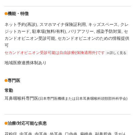
機能・特徴
ネット予約(再診)
スマホマイナ保険証利用
キッズスペース
クレ
ジットカード
駐車場(無料/有料)
バリアフリー
感染予防対策
セ
カンドオピニオン受診可能
セカンドオピニオンのための情報提供
可
セカンドオピニオン受診可能
は自由診療(保険適用外)です
詳しく見る
地域医療連携体制あり
専門医
常勤
耳鼻咽喉科専門医
(日本専門医機構または日本耳鼻咽喉科頭頸部外科学会)
治療/対応可能な疾患
花粉症
中耳炎
内耳炎
外耳炎
口内炎
扁桃炎
副鼻腔炎
舌がん