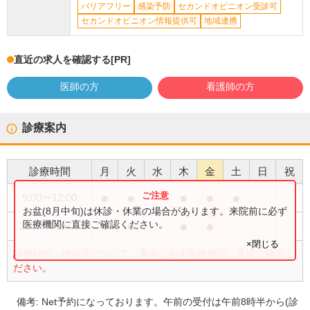
バリアフリー
感染予防
セカンドオピニオン受診可
セカンドオピニオン情報提供可
地域連携
直近の求人を確認する
[PR]
医師の方
看護師の方
診療案内
診療時間
月
火
水
木
金
土
日
祝
●
●
●
●
●
9:00
〜
12:00
お盆(8月中旬)は休診・休業の場合があります。来院前に必ず
●
●
●
●
医療機関に直接ご確認ください。
15:00
〜
18:00
×閉じる
診療時間・内容等について、事前に必ず医療機関に直接ご確認く
ださい。
備考:
Net予約になっております。午前の受付は午前8時半から(診