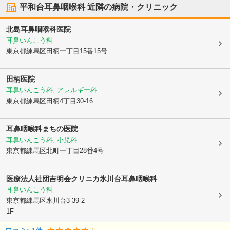
平和台耳鼻咽喉科
近隣の病院・クリニック
北島耳鼻咽喉科医院
耳鼻いんこう科
東京都練馬区
田柄一丁目15番15号
田柄医院
耳鼻いんこう科, アレルギー科
東京都練馬区
田柄4丁目30-16
耳鼻咽喉科まちの医院
耳鼻いんこう科, 小児科
東京都練馬区
北町一丁目28番4号
医療法人社団吉明会
クリニカ氷川台耳鼻咽喉科
耳鼻いんこう科
東京都練馬区
氷川台3-39-2
1F