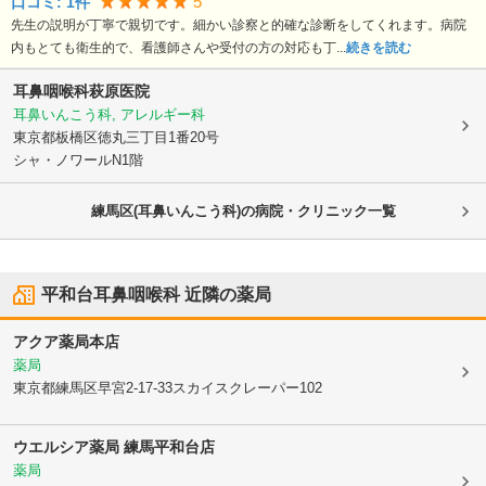
5
口コミ:
1
件
先生の説明が丁寧で親切です。細かい診察と的確な診断をしてくれます。病院
内もとても衛生的で、看護師さんや受付の方の対応も丁...
続きを読む
耳鼻咽喉科萩原医院
耳鼻いんこう科, アレルギー科
東京都板橋区
徳丸三丁目1番20号
シャ・ノワールN1階
練馬区(耳鼻いんこう科)の病院・クリニック一覧
平和台耳鼻咽喉科
近隣の薬局
アクア薬局本店
薬局
東京都練馬区
早宮2-17-33スカイスクレーパー102
ウエルシア薬局 練馬平和台店
薬局