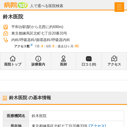
病院なび
人で選べる医院検索
鈴木医院
平和台駅
(駅から
北西に約690m
)
東京都練馬区北町七丁目20番33号
内科
呼吸器科
循環器科
呼吸器内科
※
4
6
95
アクセス数
7月
:
6月
:
過去12ヶ月:
医院トップ
診療案内
医師
口コミ(
0
)
アクセス
鈴木医院
の基本情報
医療機関名
鈴木医院
所在地
東京都練馬区北町七丁目20番33号
[アクセス]