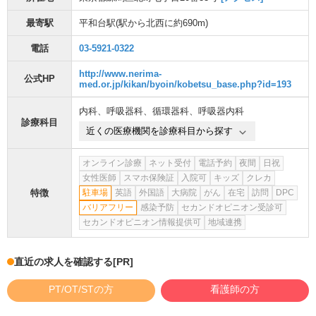
最寄駅
平和台駅
(駅から
北西に約690m
)
電話
03-5921-0322
http://www.nerima-
公式HP
med.or.jp/kikan/byoin/kobetsu_base.php?id=193
内科
、
呼吸器科
、
循環器科
、
呼吸器内科
診療科目
近くの医療機関を診療科目から探す
オンライン診療
ネット受付
電話予約
夜間
日祝
女性医師
スマホ保険証
入院可
キッズ
クレカ
特徴
駐車場
英語
外国語
大病院
がん
在宅
訪問
DPC
バリアフリー
感染予防
セカンドオピニオン受診可
セカンドオピニオン情報提供可
地域連携
直近の求人を確認する
[PR]
PT/OT/STの方
看護師の方