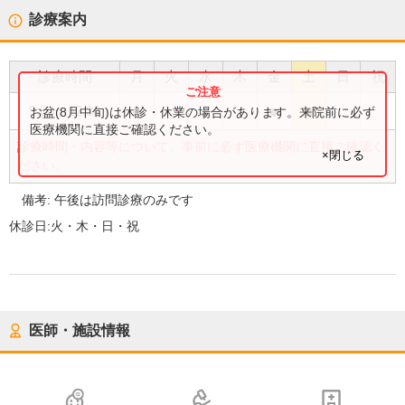
診療案内
診療時間
月
火
水
木
金
土
日
祝
●
●
●
●
9:00
〜
12:30
お盆(8月中旬)は休診・休業の場合があります。来院前に必ず
医療機関に直接ご確認ください。
診療時間・内容等について、事前に必ず医療機関に直接ご確認く
×閉じる
ださい。
備考:
午後は訪問診療のみです
休診日:
火・木・日・祝
医師・施設情報