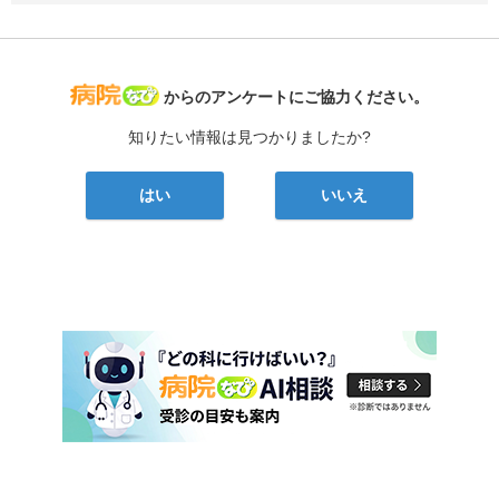
病院なび
からのアンケートにご協力ください。
知りたい情報は見つかりましたか?
はい
いいえ