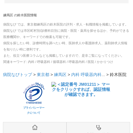
練馬区
の
鈴木医院
情報
病院なび では、
東京都
練馬区
の
鈴木医院
の
評判・求人・転職
情報を掲載しています。
病院なび では市区町村別/診療科目別に病院・医院・薬局を探せるほか、予約ができる
医療機関や、キーワードでの検索も可能です。
病院を探したい時、診療時間を調べたい時、医師求人や看護師求人、薬剤師求人情報
を知りたい時に便利です。
また、役立つ医療コラムなども掲載していますので、是非ご覧になってください。
関連キーワード:
内科 / 呼吸器科 / 循環器科 / 呼吸器内科 / 医院 / かかりつけ
病院なびトップ
>
東京都
>
練馬区
>
内科
呼吸器内科
... >
鈴木医院
プライバシーマー
クについて