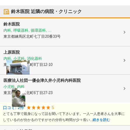
鈴木医院
近隣の病院・クリニック
鈴木医院
内科, 呼吸器科, 循環器科, ...
東京都練馬区
北町七丁目20番33号
上原医院
内科, 小児科, 消化器科
東京都練馬区
北町8丁目12-10
医療法人社団一優会
津久井小児科内科医院
小児科, 内科
東京都練馬区
北町6丁目27-23
5
口コミ:
2
件
とても丁寧で親身になって話を聞いて下さいます。一人一人患者さんを大事に
しているのが分かるのですがその分待ち時間が少々長い...
続きを読む