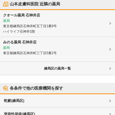
山本皮膚科医院
近隣の薬局
クオール薬局 石神井店
薬局
東京都練馬区
石神井町五丁目1番9号
ハイライフ石神井1階
みのる薬局 石神井店
薬局
東京都練馬区
石神井町三丁目5番2号
練馬区
の薬局一覧
各条件で他の医療機関を探す
乾癬
(
練馬区
)
突発性発疹
(
練馬区
)