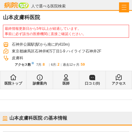
病院なび
人で選べる医院検索
山本皮膚科医院
最終情報更新日から5年以上が経過しています。
事前に必ず該当の医療機関に直接ご確認ください。
石神井公園駅
(駅から
南に約410m
)
東京都練馬区石神井町5丁目1-9 ハイライフ石神井2F
皮膚科
※
8
2
59
アクセス数
7月
:
6月
:
過去12ヶ月:
医院トップ
診療案内
医師
口コミ(
0
)
アクセス
山本皮膚科医院
の基本情報