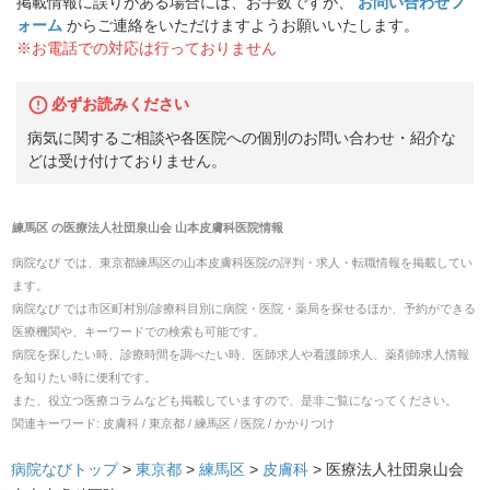
掲載情報に誤りがある場合には、お手数ですが、
お問い合わせフ
ォーム
からご連絡をいただけますようお願いいたします。
※お電話での対応は行っておりません
必ずお読みください
病気に関するご相談や各医院への個別のお問い合わせ・紹介な
どは受け付けておりません。
練馬区
の
医療法人社団泉山会 山本皮膚科医院
情報
病院なび では、
東京都
練馬区
の
山本皮膚科医院
の
評判・求人・転職
情報を掲載してい
ます。
病院なび では市区町村別/診療科目別に病院・医院・薬局を探せるほか、予約ができる
医療機関や、キーワードでの検索も可能です。
病院を探したい時、診療時間を調べたい時、医師求人や看護師求人、薬剤師求人情報
を知りたい時に便利です。
また、役立つ医療コラムなども掲載していますので、是非ご覧になってください。
関連キーワード:
皮膚科 / 東京都 / 練馬区 / 医院 / かかりつけ
病院なびトップ
>
東京都
>
練馬区
>
皮膚科
>
医療法人社団泉山会