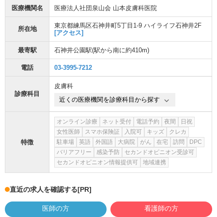
医療機関名
医療法人社団泉山会 山本皮膚科医院
東京都練馬区石神井町5丁目1-9 ハイライフ石神井2F
所在地
[アクセス]
最寄駅
石神井公園駅
(駅から
南に約410m
)
電話
03-3995-7212
皮膚科
診療科目
近くの医療機関を診療科目から探す
オンライン診療
ネット受付
電話予約
夜間
日祝
女性医師
スマホ保険証
入院可
キッズ
クレカ
特徴
駐車場
英語
外国語
大病院
がん
在宅
訪問
DPC
バリアフリー
感染予防
セカンドオピニオン受診可
セカンドオピニオン情報提供可
地域連携
直近の求人を確認する
[PR]
医師の方
看護師の方