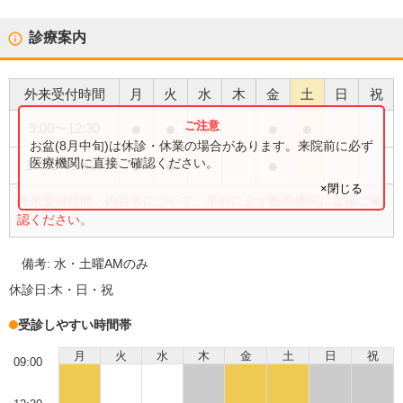
診療案内
外来受付時間
月
火
水
木
金
土
日
祝
●
●
●
●
●
9:00
〜
12:30
お盆(8月中旬)は休診・休業の場合があります。来院前に必ず
●
●
●
医療機関に直接ご確認ください。
15:00
〜
18:30
×閉じる
外来受付時間・内容等について、事前に必ず医療機関に直接ご確
認ください。
備考:
水・土曜AMのみ
休診日:
木・日・祝
受診しやすい時間帯
月
火
水
木
金
土
日
祝
09:00