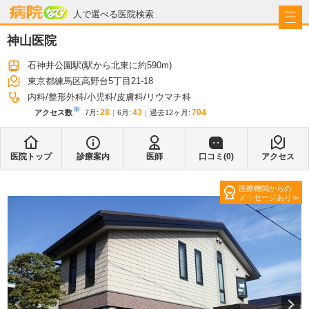
病院なび
人で選べる医院検索
神山医院
石神井公園駅
(駅から
北東に約590m
)
東京都練馬区高野台5丁目21-18
内科
整形外科
小児科
皮膚科
リウマチ科
※
28
43
704
アクセス数
7月
:
6月
:
過去12ヶ月:
医院トップ
診療案内
医師
口コミ(
0
)
アクセス
医療機関からの
メッセージあり