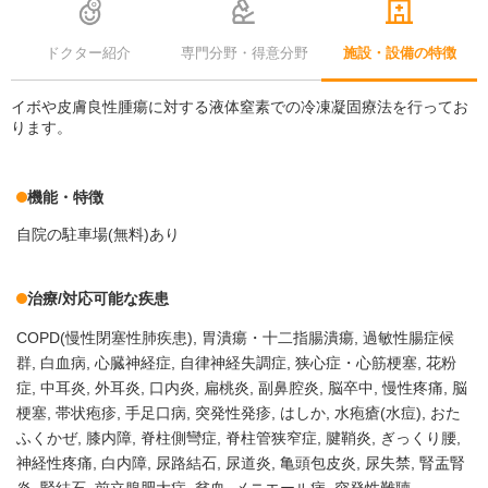
ドクター紹介
専門分野・得意分野
施設・設備の特徴
イボや皮膚良性腫瘍に対する液体窒素での冷凍凝固療法を行ってお
ります。
機能・特徴
自院の駐車場(無料)あり
治療/対応可能な疾患
COPD(慢性閉塞性肺疾患)
胃潰瘍・十二指腸潰瘍
過敏性腸症候
群
白血病
心臓神経症
自律神経失調症
狭心症・心筋梗塞
花粉
症
中耳炎
外耳炎
口内炎
扁桃炎
副鼻腔炎
脳卒中
慢性疼痛
脳
梗塞
帯状疱疹
手足口病
突発性発疹
はしか
水疱瘡(水痘)
おた
ふくかぜ
膝内障
脊柱側彎症
脊柱管狭窄症
腱鞘炎
ぎっくり腰
神経性疼痛
白内障
尿路結石
尿道炎
亀頭包皮炎
尿失禁
腎盂腎
炎
腎結石
前立腺肥大症
貧血
メニエール病
突発性難聴