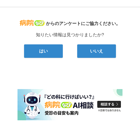
病院なび
からのアンケートにご協力ください。
知りたい情報は見つかりましたか?
はい
いいえ