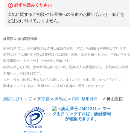
必ずお読みください
病気に関するご相談や各医院への個別のお問い合わせ・紹介な
どは受け付けておりません。
練馬区
の
神山医院
情報
病院なび では、
東京都
練馬区
の
神山医院
の
評判・求人・転職
情報を掲載しています。
病院なび では市区町村別/診療科目別に病院・医院・薬局を探せるほか、予約ができる
医療機関や、キーワードでの検索も可能です。
病院を探したい時、診療時間を調べたい時、医師求人や看護師求人、薬剤師求人情報
を知りたい時に便利です。
また、役立つ医療コラムなども掲載していますので、是非ご覧になってください。
関連キーワード:
内科 / 整形外科 / 小児科 / 皮膚科 / 医院 / かかりつけ
病院なびトップ
>
東京都
>
練馬区
>
内科
整形外科
... >
神山医院
プライバシーマー