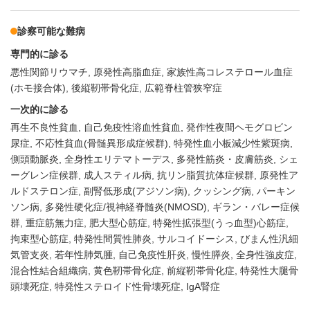
診察可能な難病
専門的に診る
悪性関節リウマチ
原発性高脂血症
家族性高コレステロール血症
(ホモ接合体)
後縦靭帯骨化症
広範脊柱管狭窄症
一次的に診る
再生不良性貧血
自己免疫性溶血性貧血
発作性夜間ヘモグロビン
尿症
不応性貧血(骨髄異形成症候群)
特発性血小板減少性紫斑病
側頭動脈炎
全身性エリテマトーデス
多発性筋炎・皮膚筋炎
シェ
ーグレン症候群
成人スティル病
抗リン脂質抗体症候群
原発性ア
ルドステロン症
副腎低形成(アジソン病)
クッシング病
パーキン
ソン病
多発性硬化症/視神経脊髄炎(NMOSD)
ギラン・バレー症候
群
重症筋無力症
肥大型心筋症
特発性拡張型(うっ血型)心筋症
拘束型心筋症
特発性間質性肺炎
サルコイドーシス
びまん性汎細
気管支炎
若年性肺気腫
自己免疫性肝炎
慢性膵炎
全身性強皮症
混合性結合組織病
黄色靭帯骨化症
前縦靭帯骨化症
特発性大腿骨
頭壊死症
特発性ステロイド性骨壊死症
IgA腎症