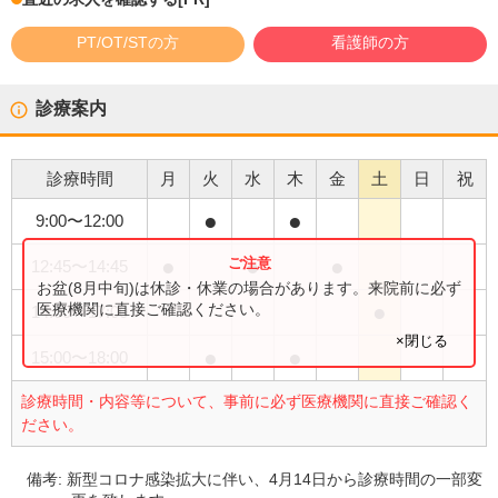
PT/OT/STの方
看護師の方
診療案内
診療時間
月
火
水
木
金
土
日
祝
●
●
9:00
〜
12:00
●
●
●
12:45
〜
14:45
お盆(8月中旬)は休診・休業の場合があります。来院前に必ず
●
医療機関に直接ご確認ください。
14:00
〜
17:00
×閉じる
●
●
15:00
〜
18:00
診療時間・内容等について、事前に必ず医療機関に直接ご確認く
ださい。
備考:
新型コロナ感染拡大に伴い、4月14日から診療時間の一部変