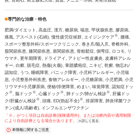
専門的な治療・特色
肥満/ダイエット
高血圧
漢方
糖尿病
喘息
甲状腺疾患
膠原病
※
痛風
アスベスト(石綿)
慢性疲労症候群
エイジングケア
腰痛
スポーツ整形外科/スポーツクリニック
巻き爪/陥入爪
脊椎外科
股関節疾患
膝関節疾患
肩関節疾患
骨粗鬆症
側弯症
ロコモ
リ
ウマチ
更年期障害
ドライアイ
アトピー性皮膚炎
皮膚科アレル
ギー
白癬
脱毛症
熱傷(火傷)
掌蹠膿疱症
ニキビ
乾癬
物忘れ/
認知症
うつ
睡眠障害
パニック障害
小児科アレルギー
小児喘
息
小児整形外科疾患
食物アレルギー
小児糖尿病
小児肥満
小児
リウマチ/小児膠原病
便秘/排便障害
めまい
味覚障害
認知症ドッ
※
※
※
※
ク
脳ドック
心臓ドック
肺ドック/肺がん検診
肝臓ドッ
※
※
ク/肝臓がん検診
頭痛
ED(勃起不全)
排尿障害
肺炎球菌ワク
チン(成人/高齢者)
インフルエンザワクチン
「※」がつく項目は自由診療(保険適用外)、または治療内容や適用制限
により自由診療となる場合があります。
詳しく見る
本情報に関するご注意