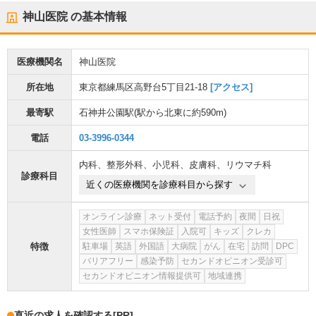
神山医院
の基本情報
医療機関名
神山医院
所在地
東京都練馬区高野台5丁目21-18
[アクセス]
最寄駅
石神井公園駅
(駅から
北東に約590m
)
電話
03-3996-0344
内科
、
整形外科
、
小児科
、
皮膚科
、
リウマチ科
診療科目
近くの医療機関を診療科目から探す
オンライン診療
ネット受付
電話予約
夜間
日祝
女性医師
スマホ保険証
入院可
キッズ
クレカ
特徴
駐車場
英語
外国語
大病院
がん
在宅
訪問
DPC
バリアフリー
感染予防
セカンドオピニオン受診可
セカンドオピニオン情報提供可
地域連携
直近の求人を確認する
[PR]