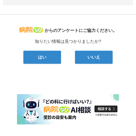
病院なび
からのアンケートにご協力ください。
知りたい情報は見つかりましたか?
はい
いいえ