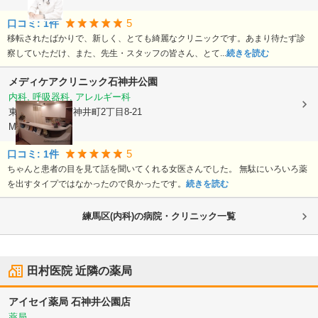
5
口コミ:
1
件
移転されたばかりで、新しく、とても綺麗なクリニックです。あまり待たず診
察していただけ、また、先生・スタッフの皆さん、とて...
続きを読む
メディケアクリニック石神井公園
内科, 呼吸器科, アレルギー科
東京都練馬区
石神井町2丁目8-21
MJYビル2F
5
口コミ:
1
件
ちゃんと患者の目を見て話を聞いてくれる女医さんでした。 無駄にいろいろ薬
を出すタイプではなかったので良かったです。
続きを読む
練馬区(内科)の病院・クリニック一覧
田村医院
近隣の薬局
アイセイ薬局 石神井公園店
薬局