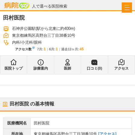
病院なび
人で選べる医院検索
田村医院
石神井公園駅
(駅から
北東に約400m
)
東京都練馬区高野台三丁目38番10号
内科
小児科
眼科
※
1
1
45
アクセス数
7月
:
6月
:
過去12ヶ月:
医院トップ
診療案内
医師
口コミ(
0
)
アクセス
田村医院
の基本情報
医療機関名
田村医院
所在地
東京都練馬区高野台三丁目38番10号
[アクセス]