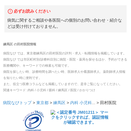
必ずお読みください
病気に関するご相談や各医院への個別のお問い合わせ・紹介な
どは受け付けておりません。
練馬区
の
田村医院
情報
病院なび では、
東京都
練馬区
の
田村医院
の
評判・求人・転職
情報を掲載しています。
病院なび では市区町村別/診療科目別に病院・医院・薬局を探せるほか、予約ができる
医療機関や、キーワードでの検索も可能です。
病院を探したい時、診療時間を調べたい時、医師求人や看護師求人、薬剤師求人情報
を知りたい時に便利です。
また、役立つ医療コラムなども掲載していますので、是非ご覧になってください。
関連キーワード:
内科 / 小児科 / 眼科 / 練馬区 / 医院 / かかりつけ
病院なびトップ
>
東京都
>
練馬区
>
内科
小児科
... >
田村医院