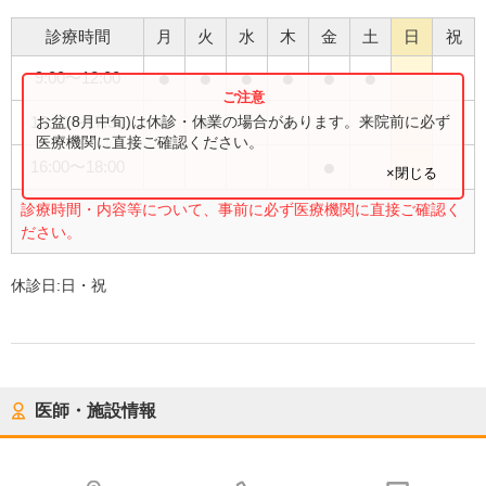
診療時間
月
火
水
木
金
土
日
祝
●
●
●
●
●
●
9:00
〜
12:00
●
●
●
●
お盆(8月中旬)は休診・休業の場合があります。来院前に必ず
16:00
〜
17:30
医療機関に直接ご確認ください。
●
16:00
〜
18:00
×閉じる
診療時間・内容等について、事前に必ず医療機関に直接ご確認く
ださい。
休診日:
日・祝
医師・施設情報