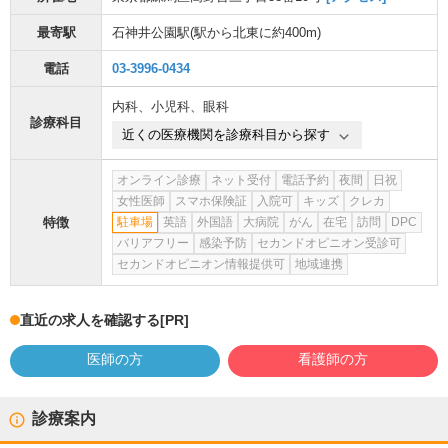
最寄駅
石神井公園駅
(駅から
北東に約400m
)
電話
03-3996-0434
内科
、
小児科
、
眼科
診療科目
近くの医療機関を診療科目から探す
オンライン診療
ネット受付
電話予約
夜間
日祝
女性医師
スマホ保険証
入院可
キッズ
クレカ
特徴
駐車場
英語
外国語
大病院
がん
在宅
訪問
DPC
バリアフリー
感染予防
セカンドオピニオン受診可
セカンドオピニオン情報提供可
地域連携
直近の求人を確認する
[PR]
医師の方
看護師の方
診療案内