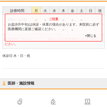
診療時間
月
火
水
木
金
土
日
祝
●
●
●
●
●
9:00
〜
12:00
お盆(8月中旬)は休診・休業の場合があります。来院前に必ず
●
●
●
●
医療機関に直接ご確認ください。
15:00
〜
17:00
×閉じる
診療時間・内容等について、事前に必ず医療機関に直接ご確認く
ださい。
休診日:
水・日・祝
医師・施設情報