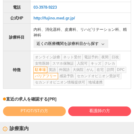
電話
03-3978-9223
公式HP
http://fujino.med.gr.jp/
内科
、
消化器科
、
皮膚科
、
リハビリテーション科
、
精
神科
診療科目
近くの医療機関を診療科目から探す
オンライン診療
ネット受付
電話予約
夜間
日祝
女性医師
スマホ保険証
入院可
キッズ
クレカ
特徴
駐車場
英語
外国語
大病院
がん
在宅
訪問
DPC
バリアフリー
感染予防
セカンドオピニオン受診可
セカンドオピニオン情報提供可
地域連携
直近の求人を確認する
[PR]
PT/OT/STの方
看護師の方
診療案内