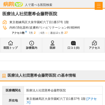
病院なび
人で選べる医院検索
医療法人社団憲希会藤野医院
東京都練馬区大泉学園町六丁目1番37号 1階
内科
消化器科
皮膚科
リハビリテーション科
精神科
※
2
--
27
アクセス数
7月
:
6月
:
過去12ヶ月:
医院トップ
診療案内
医師
口コミ(
0
)
アクセス
医療法人社団憲希会藤野医院
の基本情報
医療機関名
医療法人社団憲希会藤野医院
東京都練馬区大泉学園町六丁目1番37号 1階
[アクセ
所在地
ス]