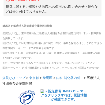
病気に関するご相談や各医院への個別のお問い合わせ・紹介な
どは受け付けておりません。
練馬区
の
医療法人社団憲希会藤野医院
情報
病院なび では、
東京都
練馬区
の
医療法人社団憲希会藤野医院
の
評判・求人・転職
情報
を掲載しています。
病院なび では市区町村別/診療科目別に病院・医院・薬局を探せるほか、予約ができる
医療機関や、キーワードでの検索も可能です。
病院を探したい時、診療時間を調べたい時、医師求人や看護師求人、薬剤師求人情報
を知りたい時に便利です。
また、役立つ医療コラムなども掲載していますので、是非ご覧になってください。
関連キーワード:
内科 / 消化器科 / 皮膚科 / リハビリテーション科 / 医院 / かかりつけ
病院なびトップ
>
東京都
>
練馬区
>
内科
消化器内科
... >
医療法人
社団憲希会藤野医院