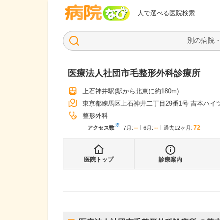
病院なび
人で選べる医院検索
医療法人社団市毛整形外科診療所
上石神井駅
(駅から
北東に約180m
)
東京都練馬区上石神井二丁目29番1号 吉本ハイ
整形外科
※
--
--
72
アクセス数
7月
:
6月
:
過去12ヶ月:
医院トップ
診療案内