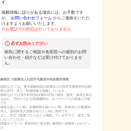
す。
掲載情報に誤りがある場合には、お手数です
が、
お問い合わせフォーム
からご連絡をいただ
けますようお願いいたします。
※お電話での対応は行っておりません
必ずお読みください
病気に関するご相談や各医院への個別のお問
い合わせ・紹介などは受け付けておりませ
ん。
練馬区
の
医療法人社団市毛整形外科診療所
情報
病院なび では、
東京都
練馬区
の
医療法人社団市毛整形外科診療
所
の
評判・求人・転職
情報を掲載しています。
病院なび では市区町村別/診療科目別に病院・医院・薬局を探せ
るほか、予約ができる医療機関や、キーワードでの検索も可能
です。
病院を探したい時、診療時間を調べたい時、医師求人や看護師
求人、薬剤師求人情報を知りたい時に便利です。
また、役立つ医療コラムなども掲載していますので、是非ご覧
になってください。
関連キーワード:
整形外科 / 東京都 / 練馬区 / 診療所 / かかりつ
け