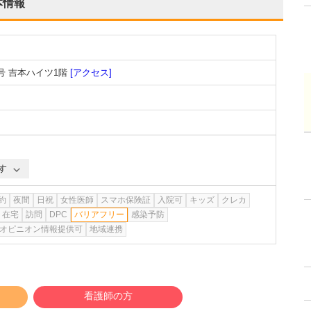
本情報
号 吉本ハイツ1階
[アクセス]
す
約
夜間
日祝
女性医師
スマホ保険証
入院可
キッズ
クレカ
在宅
訪問
DPC
バリアフリー
感染予防
オピニオン情報提供可
地域連携
看護師の方