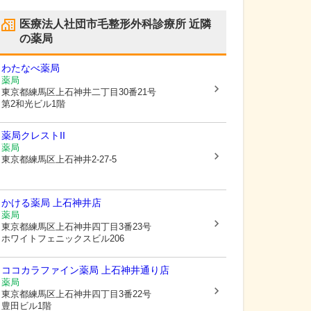
医療法人社団市毛整形外科診療所
近隣
の薬局
わたなべ薬局
薬局
東京都練馬区
上石神井二丁目30番21号
第2和光ビル1階
薬局クレストII
薬局
東京都練馬区
上石神井2-27-5
かける薬局 上石神井店
薬局
東京都練馬区
上石神井四丁目3番23号
ホワイトフェニックスビル206
ココカラファイン薬局 上石神井通り店
薬局
東京都練馬区
上石神井四丁目3番22号
豊田ビル1階