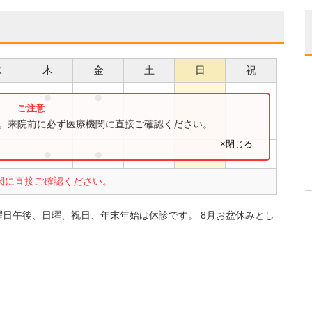
水
木
金
土
日
祝
●
●
●
●
す。来院前に必ず医療機関に直接ご確認ください。
×閉じる
●
●
●
関に直接ご確認ください。
 土曜日午後、日曜、祝日、年末年始は休診です。 8月お盆休みとし