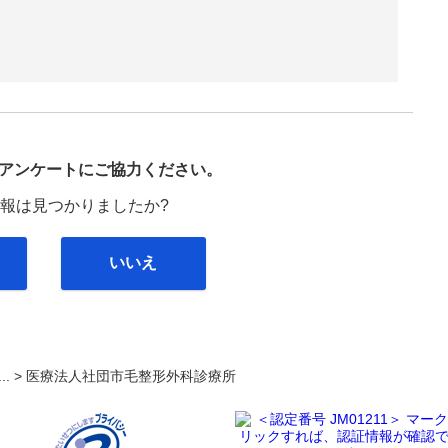
び
アンケートにご協力ください。
報は見つかりましたか?
いいえ
... >
医療法人社団市毛整形外科診療所