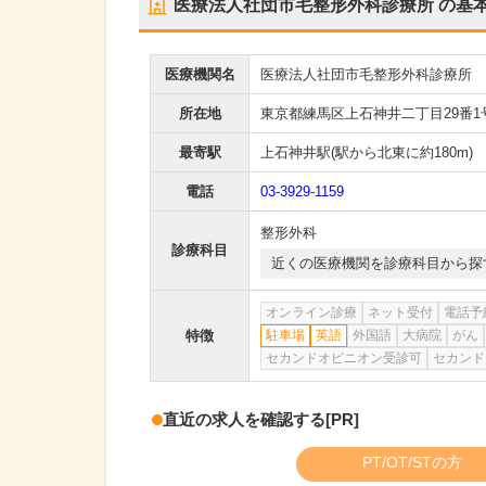
医療法人社団市毛整形外科診療所
の基
医療機関名
医療法人社団市毛整形外科診療所
所在地
東京都練馬区上石神井二丁目29番1
最寄駅
上石神井駅
(駅から
北東に約180m
)
電話
03-3929-1159
整形外科
診療科目
近くの医療機関を診療科目から探
オンライン診療
ネット受付
電話予
特徴
駐車場
英語
外国語
大病院
がん
セカンドオピニオン受診可
セカンド
直近の求人を確認する
[PR]
PT/OT/STの方