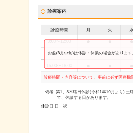
診療案内
診療時間
月
火
●
●
9:00
〜
12:00
お盆(8月中旬)は休診・休業の場合がありま
9:00
〜
12:30
●
●
15:00
〜
18:00
診療時間・内容等について、事前に必ず医療機
備考:
第1、3木曜日休診(令和1年10月より)
て、休診する日があります。
休診日:
日・祝