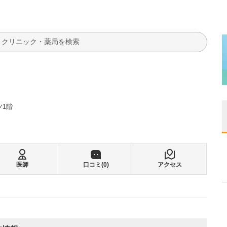
検索
ツ1階
医師
口コミ(
0
)
アクセス