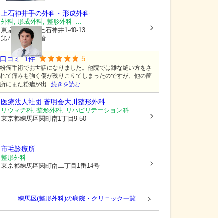
上石神井手の外科・形成外科
外科, 形成外科, 整形外科, ...
東京都練馬区
上石神井1-40-13
第7田中ビル1階
5
口コミ:
1
件
粉瘤手術でお世話になりました。他院では雑な縫い方をさ
れて痛みも強く傷が残りこりてしまったのですが、他の箇
所にまた粉瘤が出...
続きを読む
医療法人社団 蒼明会
大川整形外科
リウマチ科, 整形外科, リハビリテーション科
東京都練馬区
関町南1丁目9-50
市毛診療所
整形外科
東京都練馬区
関町南二丁目1番14号
練馬区(整形外科)の病院・クリニック一覧