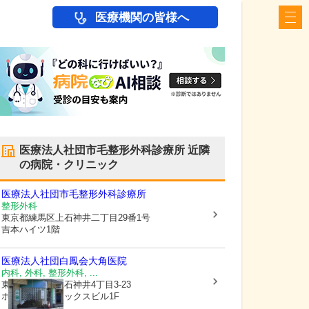
医療機関の皆様へ
医療法人社団市毛整形外科診療所
近隣
の病院・クリニック
医療法人社団市毛整形外科診療所
整形外科
東京都練馬区
上石神井二丁目29番1号
吉本ハイツ1階
医療法人社団白鳳会
大角医院
内科, 外科, 整形外科, ...
東京都練馬区
上石神井4丁目3-23
ホワイトフェニックスビル1F