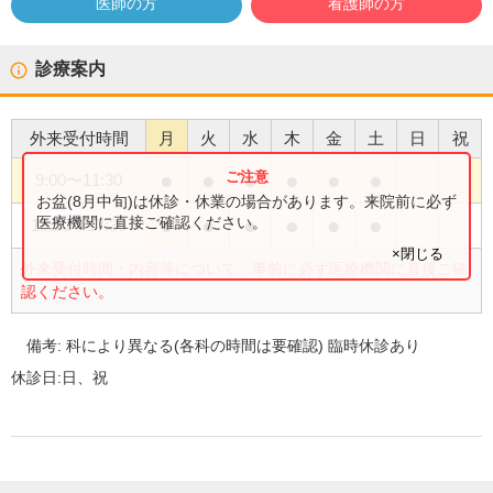
医師の方
看護師の方
診療案内
外来受付時間
月
火
水
木
金
土
日
祝
●
●
●
●
●
●
9:00
〜
11:30
お盆(8月中旬)は休診・休業の場合があります。来院前に必ず
●
●
●
●
●
●
医療機関に直接ご確認ください。
13:30
〜
17:30
×閉じる
外来受付時間・内容等について、事前に必ず医療機関に直接ご確
認ください。
備考:
科により異なる(各科の時間は要確認) 臨時休診あり
休診日:
日、祝