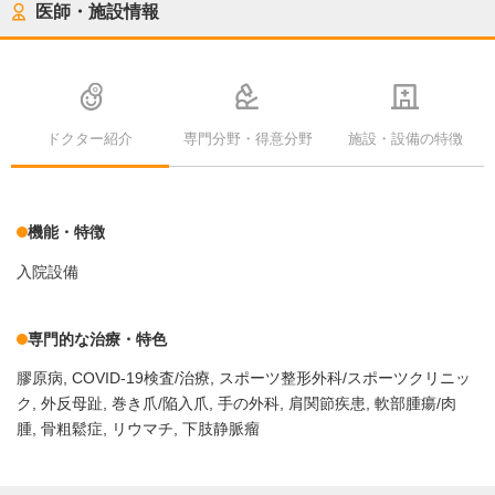
医師・施設情報
ドクター紹介
専門分野・得意分野
施設・設備の特徴
機能・特徴
入院設備
専門的な治療・特色
膠原病
COVID-19検査/治療
スポーツ整形外科/スポーツクリニッ
ク
外反母趾
巻き爪/陥入爪
手の外科
肩関節疾患
軟部腫瘍/肉
腫
骨粗鬆症
リウマチ
下肢静脈瘤