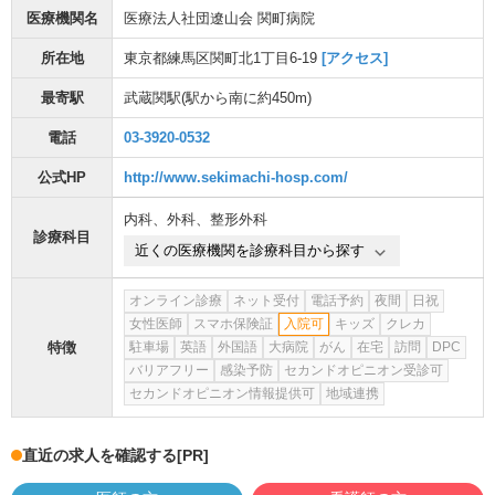
医療機関名
医療法人社団遼山会 関町病院
所在地
東京都練馬区関町北1丁目6-19
[アクセス]
最寄駅
武蔵関駅
(駅から
南に約450m
)
電話
03-3920-0532
公式HP
http://www.sekimachi-hosp.com/
内科
、
外科
、
整形外科
診療科目
近くの医療機関を診療科目から探す
オンライン診療
ネット受付
電話予約
夜間
日祝
女性医師
スマホ保険証
入院可
キッズ
クレカ
特徴
駐車場
英語
外国語
大病院
がん
在宅
訪問
DPC
バリアフリー
感染予防
セカンドオピニオン受診可
セカンドオピニオン情報提供可
地域連携
直近の求人を確認する
[PR]