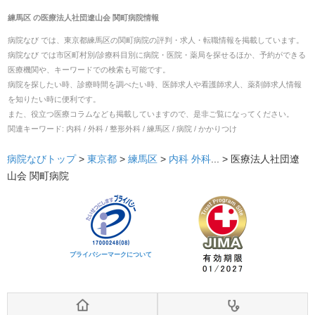
練馬区
の
医療法人社団遼山会 関町病院
情報
病院なび では、
東京都
練馬区
の
関町病院
の
評判・求人・転職
情報を掲載しています。
病院なび では市区町村別/診療科目別に病院・医院・薬局を探せるほか、予約ができる
医療機関や、キーワードでの検索も可能です。
病院を探したい時、診療時間を調べたい時、医師求人や看護師求人、薬剤師求人情報
を知りたい時に便利です。
また、役立つ医療コラムなども掲載していますので、是非ご覧になってください。
関連キーワード:
内科 / 外科 / 整形外科 / 練馬区 / 病院 / かかりつけ
病院なびトップ
>
東京都
>
練馬区
>
内科
外科
... >
医療法人社団遼
山会 関町病院
プライバシーマークについて