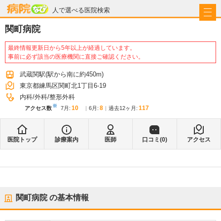
病院なび
人で選べる医院検索
関町病院
最終情報更新日から5年以上が経過しています。
事前に必ず該当の医療機関に直接ご確認ください。
武蔵関駅
(駅から
南に約450m
)
東京都練馬区関町北1丁目6-19
内科
外科
整形外科
※
10
8
117
アクセス数
7月
:
6月
:
過去12ヶ月:
医院トップ
診療案内
医師
口コミ(
0
)
アクセス
関町病院
の基本情報