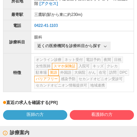
所在地
階
[アクセス]
最寄駅
三鷹駅
(駅から
東に約230m
)
電話
0422-41-1103
眼科
診療科目
近くの医療機関を診療科目から探す
オンライン診療
ネット受付
電話予約
夜間
日祝
女性医師
スマホ保険証
入院可
キッズ
クレカ
特徴
駐車場
英語
外国語
大病院
がん
在宅
訪問
DPC
バリアフリー
感染予防
セカンドオピニオン受診可
セカンドオピニオン情報提供可
地域連携
直近の求人を確認する
[PR]
医師の方
看護師の方
診療案内