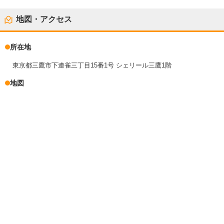
地図・アクセス
所在地
東京都三鷹市下連雀三丁目15番1号 シェリール三鷹1階
地図