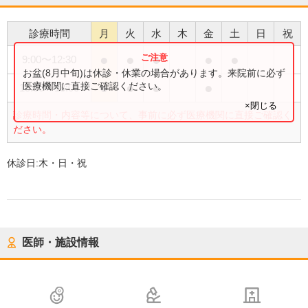
診療時間
月
火
水
木
金
土
日
祝
●
●
●
●
●
9:00
〜
12:30
お盆(8月中旬)は休診・休業の場合があります。来院前に必ず
●
●
●
●
医療機関に直接ご確認ください。
15:00
〜
18:00
×閉じる
診療時間・内容等について、事前に必ず医療機関に直接ご確認く
ださい。
休診日:
木・日・祝
医師・施設情報