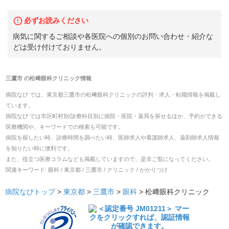
必ずお読みください
病気に関するご相談や各医院への個別のお問い合わせ・紹介な
どは受け付けておりません。
三鷹市
の
松﨑眼科クリニック
情報
病院なび では、
東京都
三鷹市
の
松﨑眼科クリニック
の
評判・求人・転職
情報を掲載し
ています。
病院なび では市区町村別/診療科目別に病院・医院・薬局を探せるほか、予約ができる
医療機関や、キーワードでの検索も可能です。
病院を探したい時、診療時間を調べたい時、医師求人や看護師求人、薬剤師求人情報
を知りたい時に便利です。
また、役立つ医療コラムなども掲載していますので、是非ご覧になってください。
関連キーワード:
眼科 / 東京都 / 三鷹市 / クリニック / かかりつけ
病院なびトップ
>
東京都
>
三鷹市
>
眼科
>
松﨑眼科クリニック