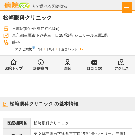
病院なび
人で選べる医院検索
松﨑眼科クリニック
三鷹駅
(駅から
東に約230m
)
東京都三鷹市下連雀三丁目15番1号 シェリール三鷹1階
眼科
※
1
1
17
アクセス数
7月
:
6月
:
過去12ヶ月:
医院トップ
診療案内
医師
口コミ(
0
)
アクセス
松﨑眼科クリニック
の基本情報
医療機関名
松﨑眼科クリニック
東京都三鷹市下連雀三丁目15番1号 シェリール三鷹1