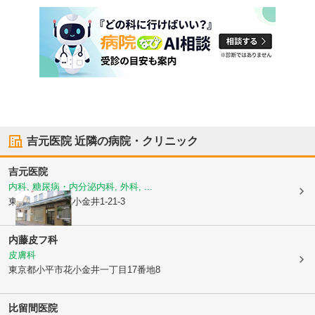
吉元医院
近隣の病院・クリニック
吉元医院
内科, 糖尿病・内分泌内科, 外科, ...
東京都小平市
花小金井1-21-3
内藤皮フ科
皮膚科
東京都小平市
花小金井一丁目17番地8
比留間医院