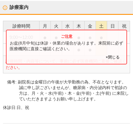
診療案内
診療時間
月
火
水
木
金
土
日
祝
●
●
●
●
●
●
9:00
〜
12:00
お盆(8月中旬)は休診・休業の場合があります。来院前に必ず
●
●
●
●
医療機関に直接ご確認ください。
15:00
〜
18:00
×閉じる
診療時間・内容等について、事前に必ず医療機関に直接ご確認く
ださい。
備考:
副院長は金曜日の午後が大学勤務の為、不在となります。
誠に申し訳ございませんが、糖尿病・内分泌内科で初診の
方は、月・火・水(午前)・木・金(午前)・土(午前) に来院し
ていただきますようお願い申し上げます。
休診日:
日、祝