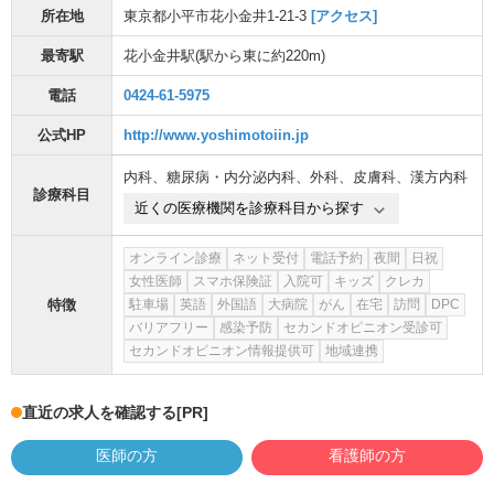
所在地
東京都小平市花小金井1-21-3
[アクセス]
最寄駅
花小金井駅
(駅から
東に約220m
)
電話
0424-61-5975
公式HP
http://www.yoshimotoiin.jp
内科
、
糖尿病・内分泌内科
、
外科
、
皮膚科
、
漢方内科
診療科目
近くの医療機関を診療科目から探す
オンライン診療
ネット受付
電話予約
夜間
日祝
女性医師
スマホ保険証
入院可
キッズ
クレカ
特徴
駐車場
英語
外国語
大病院
がん
在宅
訪問
DPC
バリアフリー
感染予防
セカンドオピニオン受診可
セカンドオピニオン情報提供可
地域連携
直近の求人を確認する
[PR]
医師の方
看護師の方