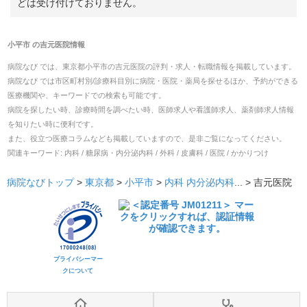
どは受け付けておりません。
小平市
の
吉元医院
情報
病院なび では、
東京都
小平市
の
吉元医院
の
評判・求人・転職
情報を掲載しています。
病院なび では市区町村別/診療科目別に病院・医院・薬局を探せるほか、予約ができる
医療機関や、キーワードでの検索も可能です。
病院を探したい時、診療時間を調べたい時、医師求人や看護師求人、薬剤師求人情報
を知りたい時に便利です。
また、役立つ医療コラムなども掲載していますので、是非ご覧になってください。
関連キーワード:
内科 / 糖尿病・内分泌内科 / 外科 / 皮膚科 / 医院 / かかりつけ
病院なびトップ
>
東京都
>
小平市
>
内科
内分泌内科
... >
吉元医院
プライバシーマー
クについて