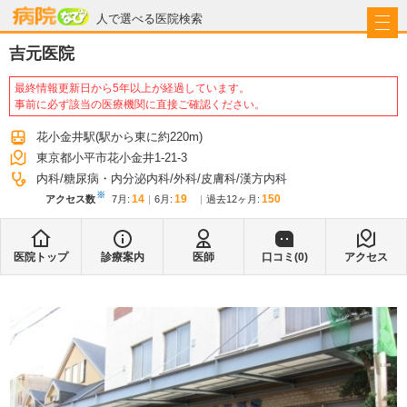
病院なび
人で選べる医院検索
吉元医院
最終情報更新日から5年以上が経過しています。
事前に必ず該当の医療機関に直接ご確認ください。
花小金井駅
(駅から
東に約220m
)
東京都小平市花小金井1-21-3
内科
糖尿病・内分泌内科
外科
皮膚科
漢方内科
※
14
19
150
アクセス数
7月
:
6月
:
過去12ヶ月:
医院トップ
診療案内
医師
口コミ(
0
)
アクセス