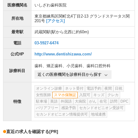
医療機関名
いしざわ歯科医院
東京都練馬区関町北4丁目2-13 グランドステータス関
所在地
201号
[アクセス]
最寄駅
武蔵関駅
(駅から
北西に約60m
)
電話
03-5927-6474
公式HP
http://www.dentishizawa.com/
歯科
、
矯正歯科
、
小児歯科
、
歯科口腔外科
診療科目
近くの医療機関を診療科目から探す
オンライン診療
ネット受付
電話予約
夜間
日祝
女性医師
スマホ保険証
入院可
キッズ
クレカ
特徴
駐車場
英語
外国語
大病院
がん
在宅
訪問
DPC
バリアフリー
感染予防
セカンドオピニオン受診可
セカンドオピニオン情報提供可
地域連携
直近の求人を確認する
[PR]