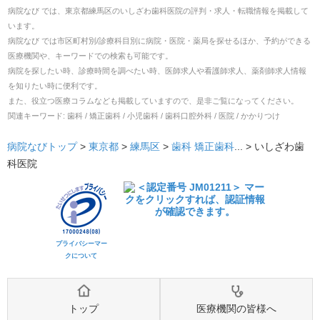
病院なび では、
東京都
練馬区
の
いしざわ歯科医院
の
評判・求人・転職
情報を掲載して
います。
病院なび では市区町村別/診療科目別に病院・医院・薬局を探せるほか、予約ができる
医療機関や、キーワードでの検索も可能です。
病院を探したい時、診療時間を調べたい時、医師求人や看護師求人、薬剤師求人情報
を知りたい時に便利です。
また、役立つ医療コラムなども掲載していますので、是非ご覧になってください。
関連キーワード:
歯科 / 矯正歯科 / 小児歯科 / 歯科口腔外科 / 医院 / かかりつけ
病院なびトップ
>
東京都
>
練馬区
>
歯科
矯正歯科
... >
いしざわ歯
科医院
プライバシーマー
クについて
トップ
医療機関の皆様へ