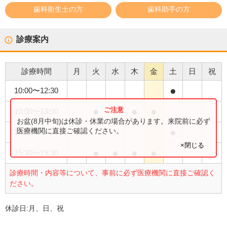
歯科衛生士の方
歯科助手の方
診療案内
診療時間
月
火
水
木
金
土
日
祝
●
10:00
〜
12:30
●
●
●
●
10:00
〜
13:00
お盆(8月中旬)は休診・休業の場合があります。来院前に必ず
●
医療機関に直接ご確認ください。
14:00
〜
16:30
×閉じる
●
●
●
●
15:30
〜
19:30
診療時間・内容等について、事前に必ず医療機関に直接ご確認く
ださい。
休診日:
月、日、祝