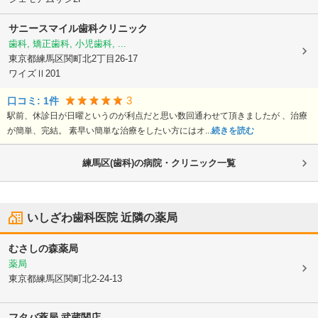
サニースマイル歯科クリニック
歯科, 矯正歯科, 小児歯科, ...
東京都練馬区
関町北2丁目26-17
ワイズⅡ201
3
口コミ:
1
件
駅前、休診日が日曜というのが利点だと思い数回通わせて頂きましたが 、治療
が簡単、完結。 素早い簡単な治療をしたい方にはオ...
続きを読む
練馬区(歯科)の病院・クリニック一覧
いしざわ歯科医院
近隣の薬局
むさしの森薬局
薬局
東京都練馬区
関町北2-24-13
フタバ薬局 武蔵関店