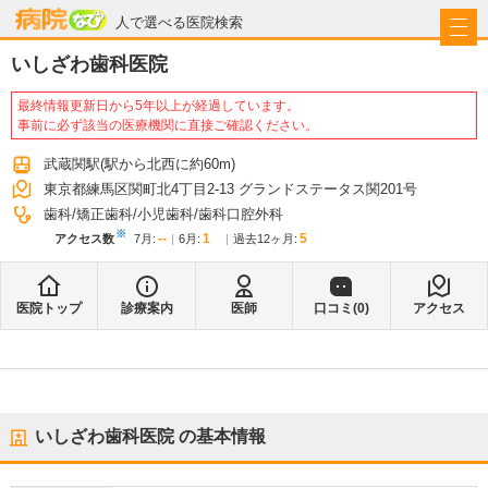
病院なび
人で選べる医院検索
いしざわ歯科医院
最終情報更新日から5年以上が経過しています。
事前に必ず該当の医療機関に直接ご確認ください。
武蔵関駅
(駅から
北西に約60m
)
東京都練馬区関町北4丁目2-13 グランドステータス関201号
歯科
矯正歯科
小児歯科
歯科口腔外科
※
--
1
5
アクセス数
7月
:
6月
:
過去12ヶ月:
医院トップ
診療案内
医師
口コミ(
0
)
アクセス
いしざわ歯科医院
の基本情報