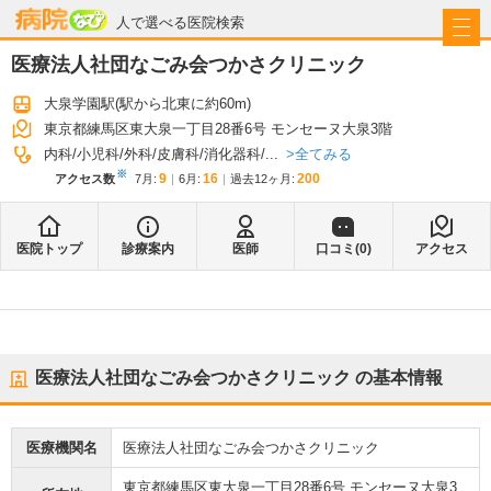
病院なび
人で選べる医院検索
医療法人社団なごみ会つかさクリニック
大泉学園駅
(駅から
北東に約60m
)
東京都練馬区東大泉一丁目28番6号 モンセーヌ大泉3階
全てみる
内科
小児科
外科
皮膚科
消化器科
...
※
9
16
200
アクセス数
7月
:
6月
:
過去12ヶ月:
医院トップ
診療案内
医師
口コミ(
0
)
アクセス
医療法人社団なごみ会つかさクリニック
の基本情報
医療機関名
医療法人社団なごみ会つかさクリニック
東京都練馬区東大泉一丁目28番6号 モンセーヌ大泉3