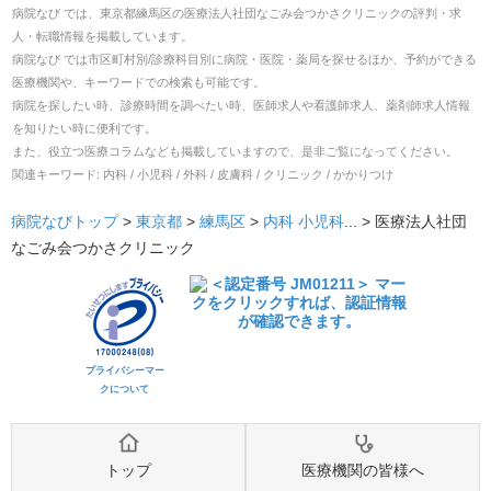
病院なび では、
東京都
練馬区
の
医療法人社団なごみ会つかさクリニック
の
評判・求
人・転職
情報を掲載しています。
病院なび では市区町村別/診療科目別に病院・医院・薬局を探せるほか、予約ができる
医療機関や、キーワードでの検索も可能です。
病院を探したい時、診療時間を調べたい時、医師求人や看護師求人、薬剤師求人情報
を知りたい時に便利です。
また、役立つ医療コラムなども掲載していますので、是非ご覧になってください。
関連キーワード:
内科 / 小児科 / 外科 / 皮膚科 / クリニック / かかりつけ
病院なびトップ
>
東京都
>
練馬区
>
内科
小児科
... >
医療法人社団
なごみ会つかさクリニック
プライバシーマー
クについて
トップ
医療機関の皆様へ