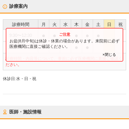
診療案内
診療時間
月
火
水
木
金
土
日
祝
●
●
●
●
●
9:30
〜
12:30
お盆(8月中旬)は休診・休業の場合があります。来院前に必ず
●
●
●
●
医療機関に直接ご確認ください。
15:00
〜
19:00
×閉じる
診療時間・内容等について、事前に必ず医療機関に直接ご確認く
ださい。
休診日:
水・日・祝
医師・施設情報