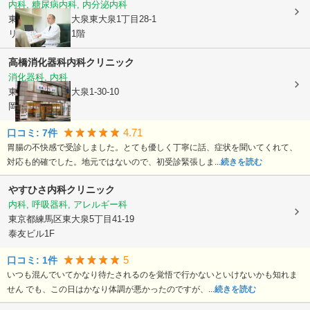
内科, 糖尿病内科, 内分泌内科
東京都練馬区
東大泉東大泉1丁目28-1
リズモ大泉学園1階
高橋消化器科内科クリニック
消化器科, 内科
東京都練馬区
東大泉1-30-10
岡野ビル2F
4.71
口コミ:
7
件
胃腸の不快感で受診しました。とても優しく丁寧に話、症状を聞いてくれて、
対応も的確でした。地元ではないので、初受診緊張しま...
続きを読む
やすひさ内科クリニック
内科, 呼吸器科, アレルギー科
東京都練馬区
東大泉5丁目41-19
泰友ビル1F
5
口コミ:
1
件
いつも混んでいてかなり待たされるのを覚悟で行かないといけないかも知れま
せん でも、この日はかなり体調が悪かったのですが、...
続きを読む