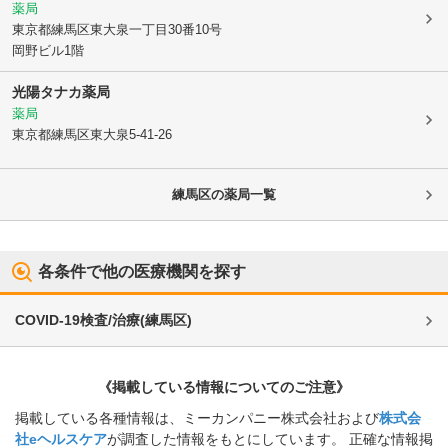
薬局
東京都練馬区
東大泉一丁目30番10号
岡野ビル1階
光陽タナカ薬局
薬局
東京都練馬区
東大泉5-41-26
練馬区
の薬局一覧
各条件で他の医療機関を探す
COVID-19検査/治療
(
練馬区
)
《掲載している情報についてのご注意》
掲載している各種情報は、ミーカンパニー株式会社および
株式会
社eヘルスケア
が調査した情報をもとにしています。 正確な情報掲