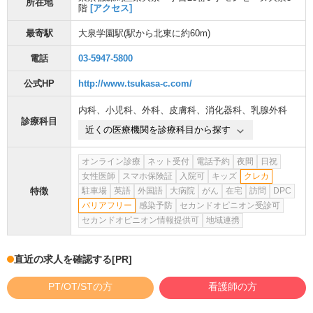
所在地
階
[アクセス]
最寄駅
大泉学園駅
(駅から
北東に約60m
)
電話
03-5947-5800
公式HP
http://www.tsukasa-c.com/
内科
、
小児科
、
外科
、
皮膚科
、
消化器科
、
乳腺外科
診療科目
近くの医療機関を診療科目から探す
オンライン診療
ネット受付
電話予約
夜間
日祝
女性医師
スマホ保険証
入院可
キッズ
クレカ
特徴
駐車場
英語
外国語
大病院
がん
在宅
訪問
DPC
バリアフリー
感染予防
セカンドオピニオン受診可
セカンドオピニオン情報提供可
地域連携
直近の求人を確認する
[PR]
PT/OT/STの方
看護師の方