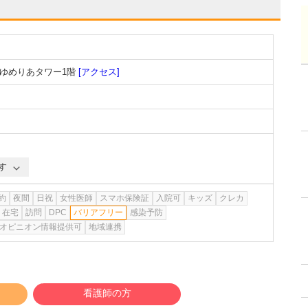
 ゆめりあタワー1階
[アクセス]
す
約
夜間
日祝
女性医師
スマホ保険証
入院可
キッズ
クレカ
在宅
訪問
DPC
バリアフリー
感染予防
オピニオン情報提供可
地域連携
看護師の方