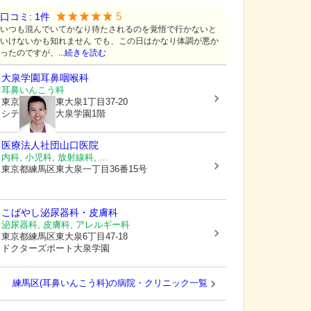
5
口コミ:
1
件
いつも混んでいてかなり待たされるのを覚悟で行かないと
いけないかも知れません でも、この日はかなり体調が悪か
ったのですが、...
続きを読む
大泉学園耳鼻咽喉科
耳鼻いんこう科
東京都練馬区
東大泉1丁目37-20
シティタワー大泉学園1階
医療法人社団山口医院
内科, 小児科, 放射線科, ...
東京都練馬区
東大泉一丁目36番15号
こばやし泌尿器科・皮膚科
泌尿器科, 皮膚科, アレルギー科
東京都練馬区
東大泉6丁目47-18
ドクターズポート大泉学園
練馬区(耳鼻いんこう科)の病院・クリニック一覧