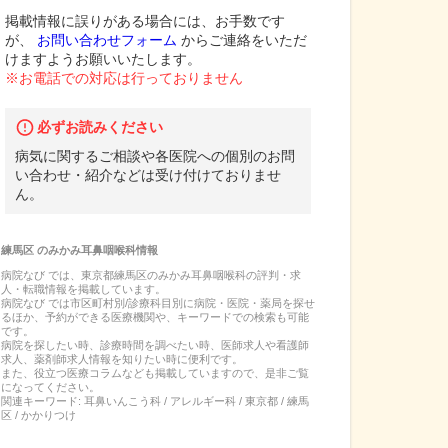
掲載情報に誤りがある場合には、お手数です
が、
お問い合わせフォーム
からご連絡をいただ
けますようお願いいたします。
※お電話での対応は行っておりません
必ずお読みください
病気に関するご相談や各医院への個別のお問
い合わせ・紹介などは受け付けておりませ
ん。
練馬区
の
みかみ耳鼻咽喉科
情報
病院なび では、
東京都
練馬区
の
みかみ耳鼻咽喉科
の
評判・求
人・転職
情報を掲載しています。
病院なび では市区町村別/診療科目別に病院・医院・薬局を探せ
るほか、予約ができる医療機関や、キーワードでの検索も可能
です。
病院を探したい時、診療時間を調べたい時、医師求人や看護師
求人、薬剤師求人情報を知りたい時に便利です。
また、役立つ医療コラムなども掲載していますので、是非ご覧
になってください。
関連キーワード:
耳鼻いんこう科 / アレルギー科 / 東京都 / 練馬
区 / かかりつけ