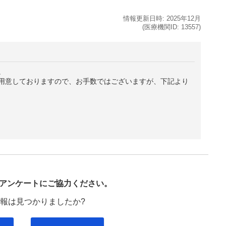
情報更新日時:
2025年
12月
(医療機関ID:
13557
)
。
用意しておりますので、お手数ではございますが、下記より
び
アンケートにご協力ください。
報は見つかりましたか?