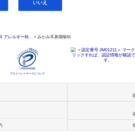
いいえ
科
アレルギー科
... >
みかみ耳鼻咽喉科
プライバシーマークについて
約