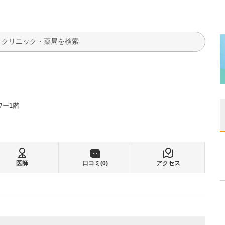
検索
ワー1階
医師
口コミ(
0
)
アクセス