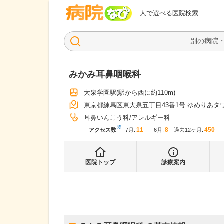
病院なび
人で選べる医院検索
みかみ耳鼻咽喉科
大泉学園駅
(駅から
西に約110m
)
東京都練馬区東大泉五丁目43番1号 ゆめりあタ
耳鼻いんこう科
アレルギー科
※
11
8
450
アクセス数
7月
:
6月
:
過去12ヶ月:
医院トップ
診療案内