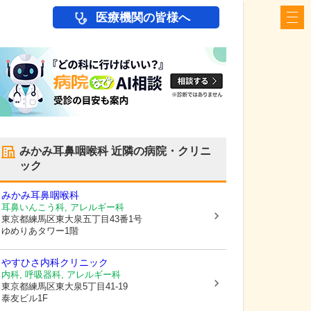
医療機関の皆様へ
みかみ耳鼻咽喉科
近隣の病院・クリニ
ック
みかみ耳鼻咽喉科
耳鼻いんこう科, アレルギー科
東京都練馬区
東大泉五丁目43番1号
ゆめりあタワー1階
やすひさ内科クリニック
内科, 呼吸器科, アレルギー科
東京都練馬区
東大泉5丁目41-19
泰友ビル1F