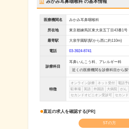
みかみ耳鼻咽喉科
の基本情報
医療機関名
みかみ耳鼻咽喉科
所在地
東京都練馬区東大泉五丁目43番1号
最寄駅
大泉学園駅
(駅から
西に約110m
)
電話
03-3924-8741
耳鼻いんこう科
、
アレルギー科
診療科目
近くの医療機関を診療科目から探
オンライン診療
ネット受付
電話予
特徴
駐車場
英語
外国語
大病院
がん
セカンドオピニオン受診可
セカンド
直近の求人を確認する
[PR]
STの方