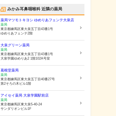
みかみ耳鼻咽喉科
近隣の薬局
薬局マツモトキヨシ ゆめりあフェンテ大泉店
薬局
東京都練馬区
東大泉五丁目43番1号
ゆめりあフェンテ2階
大泉グリーン薬局
薬局
東京都練馬区
東大泉五丁目43番1号
大泉学園ゆめりあ2 1階102A号室
葛根堂薬局
薬局
東京都練馬区
東大泉五丁目40番27号
第2そろの木ビル1階
アイセイ薬局 大泉学園駅前店
薬局
東京都練馬区
東大泉5-40-24
サンダリオンビル1F