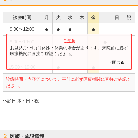
診療時間
月
火
水
木
金
土
日
祝
●
●
●
●
9:00
〜
12:00
●
9:00
〜
13:00
お盆(8月中旬)は休診・休業の場合があります。来院前に必ず
●
●
医療機関に直接ご確認ください。
15:00
〜
18:00
×閉じる
●
●
15:00
〜
19:00
診療時間・内容等について、事前に必ず医療機関に直接ご確認く
ださい。
休診日:
木・日・祝
医師・施設情報