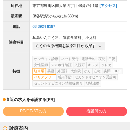
所在地
東京都練馬区南大泉四丁目48番7号 1階
[アクセス]
最寄駅
保谷駅
(駅から
東に約330m
)
電話
03-3924-8187
耳鼻いんこう科
、
気管食道科
、
小児科
診療科目
近くの医療機関を診療科目から探す
オンライン診療
ネット受付
電話予約
夜間
日祝
女性医師
スマホ保険証
入院可
キッズ
クレカ
特徴
駐車場
英語
外国語
大病院
がん
在宅
訪問
DPC
バリアフリー
感染予防
セカンドオピニオン受診可
セカンドオピニオン情報提供可
地域連携
直近の求人を確認する
[PR]
PT/OT/STの方
看護師の方
診療案内