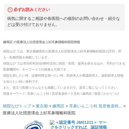
必ずお読みください
病気に関するご相談や各医院への個別のお問い合わせ・紹介な
どは受け付けておりません。
練馬区
の
医療法人社団恵瑛会上杉耳鼻咽喉科医院
情報
病院なび では、
東京都
練馬区
の
医療法人社団恵瑛会上杉耳鼻咽喉科医院
の
評判・求
人・転職
情報を掲載しています。
病院なび では市区町村別/診療科目別に病院・医院・薬局を探せるほか、予約ができる
医療機関や、キーワードでの検索も可能です。
病院を探したい時、診療時間を調べたい時、医師求人や看護師求人、薬剤師求人情報
を知りたい時に便利です。
また、役立つ医療コラムなども掲載していますので、是非ご覧になってください。
関連キーワード:
耳鼻いんこう科 / 気管食道科 / 小児科 / 練馬区 / 医院 / かかりつけ
病院なびトップ
>
東京都
>
練馬区
>
耳鼻いんこう科
気管食道科
... >
医療法人社団恵瑛会上杉耳鼻咽喉科医院