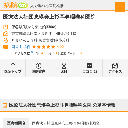
病院なび
人で選べる医院検索
医療法人社団恵瑛会上杉耳鼻咽喉科医院
保谷駅
(駅から
東に約330m
)
東京都練馬区南大泉四丁目48番7号 1階
耳鼻いんこう科
気管食道科
小児科
口コミ:
1
件
5.00
※
4
13
328
アクセス数
7月
:
6月
:
過去12ヶ月:
医院トップ
診療案内
医師
口コミ(
1
)
アクセス
医療法人社団恵瑛会上杉耳鼻咽喉科医院
の基本情報
医療機関名
医療法人社団恵瑛会上杉耳鼻咽喉科医院