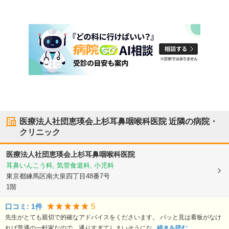
医療法人社団恵瑛会上杉耳鼻咽喉科医院
近隣の病院・
クリニック
医療法人社団恵瑛会上杉耳鼻咽喉科医院
耳鼻いんこう科, 気管食道科, 小児科
東京都練馬区
南大泉四丁目48番7号
1階
5
口コミ:
1
件
先生がとても親切で的確なアドバイスをくださいます。 パッと見は看板がなけ
れば普通の一軒家なので、通りすぎてしまいそうにな...
続きを読む