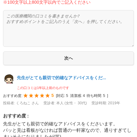
※100文字以上800文字以内でご記入ください
先生がとても親切で的確なアドバイスをくだ...
この口コミは1年以上前のものです
5
おすすめ度:
[
対応:
5
清潔感:
4
待ち時間:
5
]
投稿者: くろねこ さん
受診者: 本人 (女性・ 30代)
受診時期: 2019年
おすすめ度 :
先生がとても親切で的確なアドバイスをくださいます。
パッと見は看板がなければ普通の一軒家なので、通りすぎてし
まいそうになりましたが(笑)