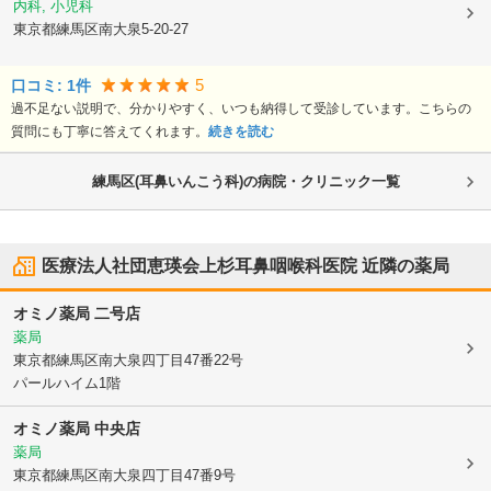
内科, 小児科
東京都練馬区
南大泉5-20-27
5
口コミ:
1
件
過不足ない説明で、分かりやすく、いつも納得して受診しています。こちらの
質問にも丁寧に答えてくれます。
続きを読む
練馬区(耳鼻いんこう科)の病院・クリニック一覧
医療法人社団恵瑛会上杉耳鼻咽喉科医院
近隣の薬局
オミノ薬局 二号店
薬局
東京都練馬区
南大泉四丁目47番22号
パールハイム1階
オミノ薬局 中央店
薬局
東京都練馬区
南大泉四丁目47番9号