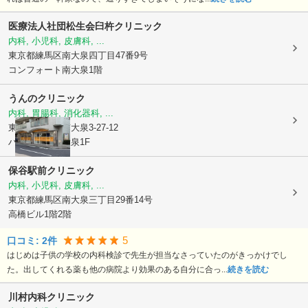
医療法人社団松生会臼杵クリニック
内科, 小児科, 皮膚科, ...
東京都練馬区
南大泉四丁目47番9号
コンフォート南大泉1階
うんのクリニック
内科, 胃腸科, 消化器科, ...
東京都練馬区
南大泉3-27-12
ハイシティ南大泉1F
保谷駅前クリニック
内科, 小児科, 皮膚科, ...
東京都練馬区
南大泉三丁目29番14号
高橋ビル1階2階
5
口コミ:
2
件
はじめは子供の学校の内科検診で先生が担当なさっていたのがきっかけでし
た。出してくれる薬も他の病院より効果のある自分に合っ...
続きを読む
川村内科クリニック