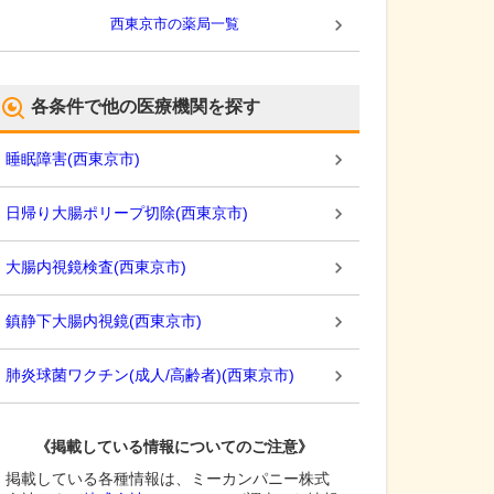
西東京市
の薬局一覧
各条件で他の医療機関を探す
睡眠障害
(
西東京市
)
日帰り大腸ポリープ切除
(
西東京市
)
大腸内視鏡検査
(
西東京市
)
鎮静下大腸内視鏡
(
西東京市
)
肺炎球菌ワクチン(成人/高齢者)
(
西東京市
)
《掲載している情報についてのご注意》
掲載している各種情報は、ミーカンパニー株式