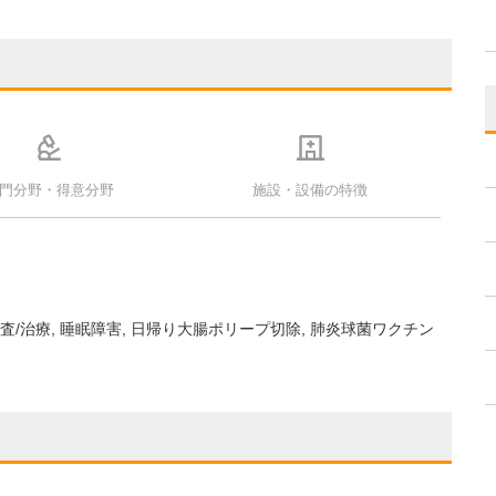
門分野・得意分野
施設・設備の特徴
検査/治療
睡眠障害
日帰り大腸ポリープ切除
肺炎球菌ワクチン