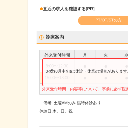
直近の求人を確認する
[PR]
PT/OT/STの方
診療案内
外来受付時間
月
火
●
●
9:00
〜
12:30
お盆(8月中旬)は休診・休業の場合がありま
●
●
15:00
〜
18:00
外来受付時間・内容等について、事前に必ず医
備考:
土曜AMのみ 臨時休診あり
休診日:
木、日、祝