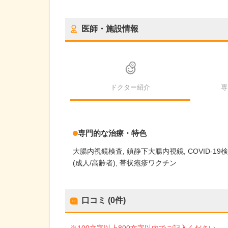
医師・施設情報
ドクター紹介
専
専門的な治療・特色
大腸内視鏡検査
鎮静下大腸内視鏡
COVID-19
(成人/高齢者)
帯状疱疹ワクチン
口コミ (0件)