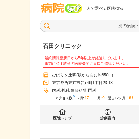
病院なび
人で選べる医院検索
石田クリニック
最終情報更新日から5年以上が経過しています。
事前に必ず該当の医療機関に直接ご確認ください。
ひばりヶ丘駅
(駅から
南に約850m
)
東京都西東京市谷戸町1丁目23-13
内科
外科
胃腸科
肛門科
※
17
9
183
アクセス数
7月
:
6月
:
過去12ヶ月:
医院トップ
診療案内