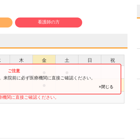
看護師の方
水
木
金
土
日
祝
●
●
●
す。来院前に必ず医療機関に直接ご確認ください。
●
●
×閉じる
療機関に直接ご確認ください。