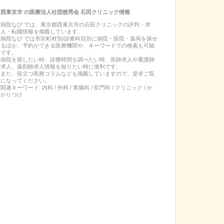
西東京市
の
医療法人社団慈秀会 石田クリニック
情報
病院なび では、
東京都
西東京市
の
石田クリニック
の
評判・求
人・転職
情報を掲載しています。
病院なび では市区町村別/診療科目別に病院・医院・薬局を探せ
るほか、予約ができる医療機関や、キーワードでの検索も可能
です。
病院を探したい時、診療時間を調べたい時、医師求人や看護師
求人、薬剤師求人情報を知りたい時に便利です。
また、役立つ医療コラムなども掲載していますので、是非ご覧
になってください。
関連キーワード:
内科 / 外科 / 胃腸科 / 肛門科 / クリニック / か
かりつけ