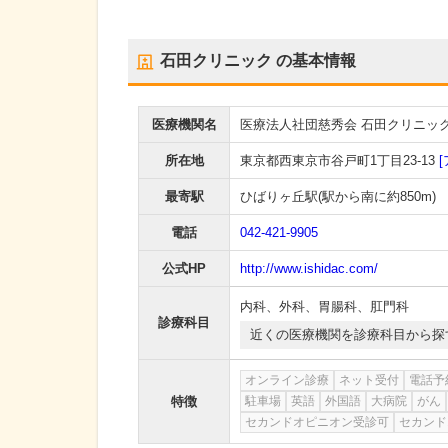
石田クリニック
の基本情報
医療機関名
医療法人社団慈秀会 石田クリニッ
所在地
東京都西東京市谷戸町1丁目23-13
最寄駅
ひばりヶ丘駅
(駅から
南に約850m
)
電話
042-421-9905
公式HP
http://www.ishidac.com/
内科
、
外科
、
胃腸科
、
肛門科
診療科目
近くの医療機関を診療科目から探
オンライン診療
ネット受付
電話予
特徴
駐車場
英語
外国語
大病院
がん
セカンドオピニオン受診可
セカンド