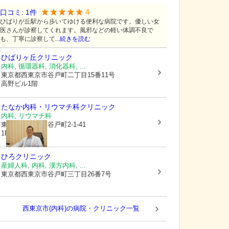
4
口コミ:
1
件
ひばりが丘駅から歩いてゆける便利な病院です。優しい女
医さんが診察してくれます。風邪などの軽い体調不良で
も、丁寧に診察して...
続きを読む
ひばりヶ丘クリニック
内科, 循環器科, 消化器科, ...
東京都西東京市
谷戸町二丁目15番11号
高野ビル1階
たなか内科・リウマチ科クリニック
内科, リウマチ科
東京都西東京市
谷戸町2-1-41
1F
ひろクリニック
産婦人科, 内科, 漢方内科, ...
東京都西東京市
谷戸町三丁目26番7号
西東京市(内科)の病院・クリニック一覧