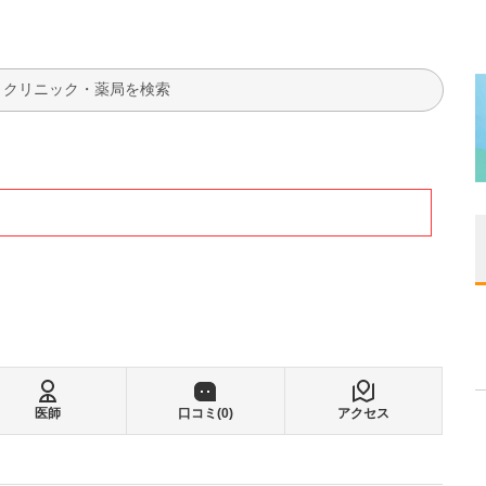
検索
医師
口コミ(
0
)
アクセス