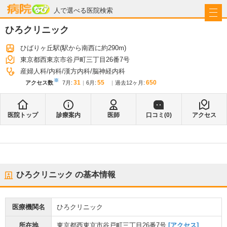
病院なび
人で選べる医院検索
ひろクリニック
ひばりヶ丘駅
(駅から
南西に約290m
)
東京都西東京市谷戸町三丁目26番7号
産婦人科
内科
漢方内科
脳神経内科
※
31
55
650
アクセス数
7月
:
6月
:
過去12ヶ月:
医院トップ
診療案内
医師
口コミ(
0
)
アクセス
ひろクリニック
の基本情報
医療機関名
ひろクリニック
所在地
東京都西東京市谷戸町三丁目26番7号
[アクセス]