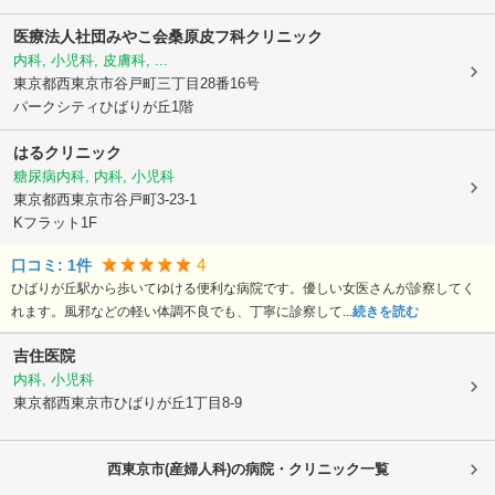
医療法人社団みやこ会桑原皮フ科クリニック
内科, 小児科, 皮膚科, ...
東京都西東京市
谷戸町三丁目28番16号
パークシティひばりが丘1階
はるクリニック
糖尿病内科, 内科, 小児科
東京都西東京市
谷戸町3-23-1
Kフラット1F
4
口コミ:
1
件
ひばりが丘駅から歩いてゆける便利な病院です。優しい女医さんが診察してく
れます。風邪などの軽い体調不良でも、丁寧に診察して...
続きを読む
吉住医院
内科, 小児科
東京都西東京市
ひばりが丘1丁目8-9
西東京市(産婦人科)の病院・クリニック一覧