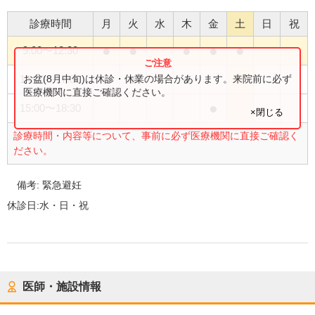
診療時間
月
火
水
木
金
土
日
祝
●
●
●
●
●
9:00
〜
12:30
●
●
●
お盆(8月中旬)は休診・休業の場合があります。来院前に必ず
14:00
〜
17:30
医療機関に直接ご確認ください。
●
15:00
〜
18:30
×閉じる
診療時間・内容等について、事前に必ず医療機関に直接ご確認く
ださい。
備考:
緊急避妊
休診日:
水・日・祝
医師・施設情報