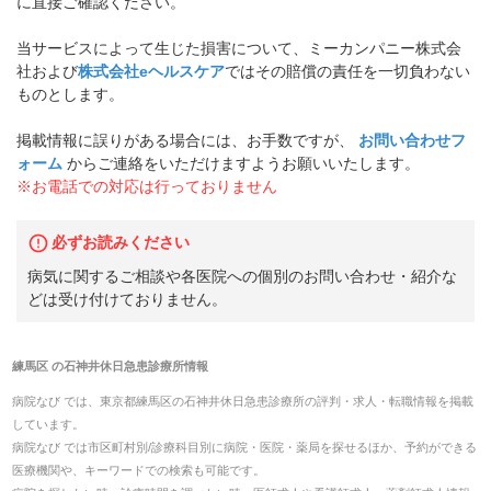
に直接ご確認ください。
当サービスによって生じた損害について、ミーカンパニー株式会
社および
株式会社eヘルスケア
ではその賠償の責任を一切負わない
ものとします。
掲載情報に誤りがある場合には、お手数ですが、
お問い合わせフ
ォーム
からご連絡をいただけますようお願いいたします。
※お電話での対応は行っておりません
必ずお読みください
病気に関するご相談や各医院への個別のお問い合わせ・紹介な
どは受け付けておりません。
練馬区
の
石神井休日急患診療所
情報
病院なび では、
東京都
練馬区
の
石神井休日急患診療所
の
評判・求人・転職
情報を掲載
しています。
病院なび では市区町村別/診療科目別に病院・医院・薬局を探せるほか、予約ができる
医療機関や、キーワードでの検索も可能です。