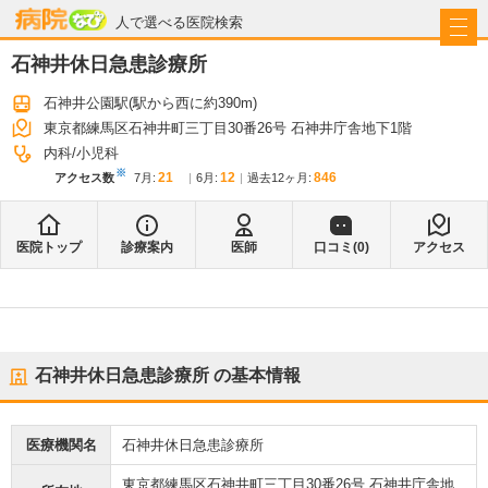
病院なび
人で選べる医院検索
石神井休日急患診療所
石神井公園駅
(駅から
西に約390m
)
東京都練馬区石神井町三丁目30番26号 石神井庁舎地下1階
内科
小児科
※
21
12
846
アクセス数
7月
:
6月
:
過去12ヶ月:
医院トップ
診療案内
医師
口コミ(
0
)
アクセス
石神井休日急患診療所
の基本情報
医療機関名
石神井休日急患診療所
東京都練馬区石神井町三丁目30番26号 石神井庁舎地