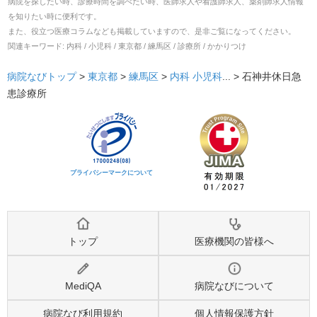
病院を探したい時、診療時間を調べたい時、医師求人や看護師求人、薬剤師求人情報
を知りたい時に便利です。
また、役立つ医療コラムなども掲載していますので、是非ご覧になってください。
関連キーワード:
内科 / 小児科 / 東京都 / 練馬区 / 診療所 / かかりつけ
病院なびトップ
>
東京都
>
練馬区
>
内科
小児科
... >
石神井休日急
患診療所
プライバシーマークについて
トップ
医療機関の皆様へ
MediQA
病院なびについて
病院なび利用規約
個人情報保護方針