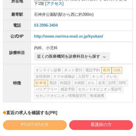
所在地
下1階
[アクセス]
最寄駅
石神井公園駅
(駅から
西に約390m
)
電話
03-3996-3404
公式HP
http://www.nerima-med.or.jp/kyukan/
内科
、
小児科
診療科目
近くの医療機関を診療科目から探す
オンライン診療
ネット受付
電話予約
夜間
日祝
女性医師
スマホ保険証
入院可
キッズ
クレカ
特徴
駐車場
英語
外国語
大病院
がん
在宅
訪問
DPC
バリアフリー
感染予防
セカンドオピニオン受診可
セカンドオピニオン情報提供可
地域連携
直近の求人を確認する
[PR]
PT/OT/STの方
看護師の方