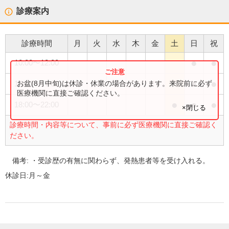
診療案内
診療時間
月
火
水
木
金
土
日
祝
●
●
10:00
〜
12:00
●
●
お盆(8月中旬)は休診・休業の場合があります。来院前に必ず
13:00
〜
17:00
医療機関に直接ご確認ください。
●
●
●
18:00
〜
22:00
×閉じる
診療時間・内容等について、事前に必ず医療機関に直接ご確認く
ださい。
備考:
・受診歴の有無に関わらず、発熱患者等を受け入れる。
休診日:
月～金