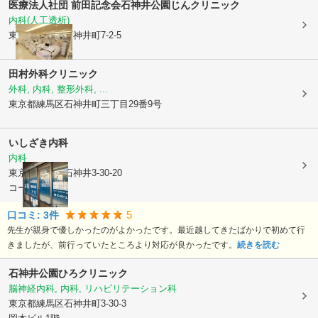
医療法人社団 前田記念会
石神井公園じんクリニック
内科(人工透析)
東京都練馬区
石神井町7-2-5
田村外科クリニック
外科, 内科, 整形外科, ...
東京都練馬区
石神井町三丁目29番9号
いしざき内科
内科
東京都練馬区
石神井3-30-20
コーポ田嶋1F
5
口コミ:
3
件
先生が親身で優しかったのがよかったです。最近越してきたばかりで初めて行
きましたが、前行っていたところより対応が良かったです。
続きを読む
石神井公園ひろクリニック
脳神経内科, 内科, リハビリテーション科
東京都練馬区
石神井町3-30-3