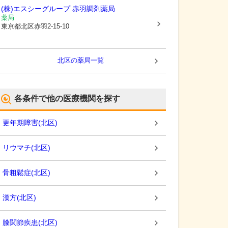
(株)エスシーグループ 赤羽調剤薬局
薬局
東京都北区
赤羽2-15-10
北区
の薬局一覧
各条件で他の医療機関を探す
更年期障害
(
北区
)
リウマチ
(
北区
)
骨粗鬆症
(
北区
)
漢方
(
北区
)
膝関節疾患
(
北区
)