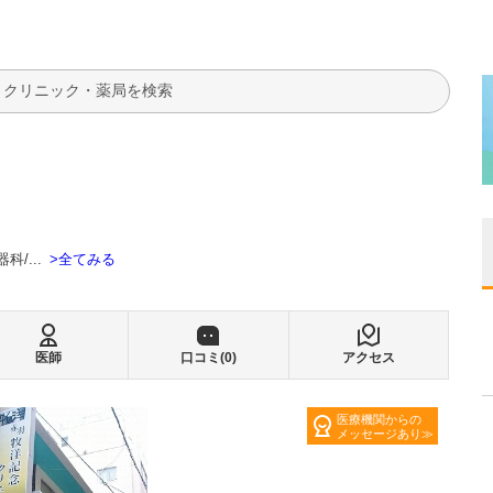
検索
全てみる
器科
...
医師
口コミ(
0
)
アクセス
医療機関からの
メッセージあり