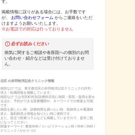
す。
掲載情報に誤りがある場合には、お手数です
が、
お問い合わせフォーム
からご連絡をいただ
けますようお願いいたします。
※お電話での対応は行っておりません
必ずお読みください
病気に関するご相談や各医院への個別のお問
い合わせ・紹介などは受け付けておりませ
ん。
北区
の
赤羽牧洋記念クリニック
情報
病院なび では、
東京都
北区
の
赤羽牧洋記念クリニック
の
評判・
求人・転職
情報を掲載しています。
病院なび では市区町村別/診療科目別に病院・医院・薬局を探せ
るほか、予約ができる医療機関や、キーワードでの検索も可能
です。
病院を探したい時、診療時間を調べたい時、医師求人や看護師
求人、薬剤師求人情報を知りたい時に便利です。
また、役立つ医療コラムなども掲載していますので、是非ご覧
になってください。
関連キーワード:
整形外科 / リハビリテーション科 / 外科 / 内科 /
クリニック / かかりつけ