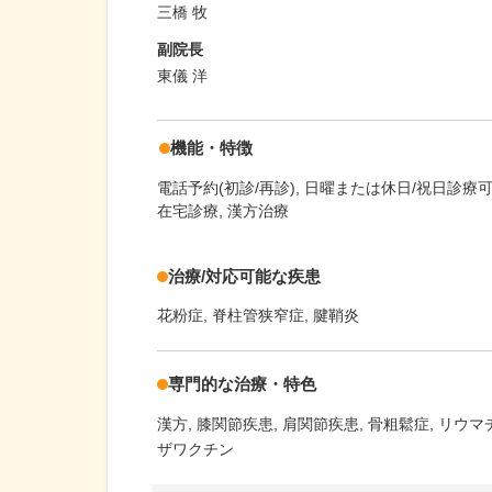
三橋 牧
副院長
東儀 洋
機能・特徴
電話予約(初診/再診)
日曜または休日/祝日診療
在宅診療, 漢方治療
治療/対応可能な疾患
花粉症
脊柱管狭窄症
腱鞘炎
専門的な治療・特色
漢方
膝関節疾患
肩関節疾患
骨粗鬆症
リウマ
ザワクチン