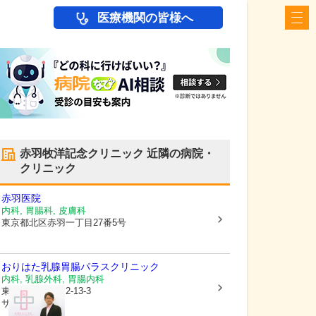
医療機関の皆様へ
赤羽牧洋記念クリニック
近隣の病院・
クリニック
赤羽医院
内科, 胃腸科, 皮膚科
東京都北区
赤羽一丁目27番5号
おりはた乳腺胃腸パラスクリニック
内科, 乳腺外科, 胃腸内科
東京都北区
赤羽2-13-3
サトウビル3階