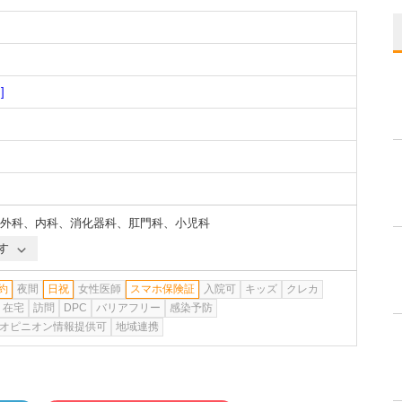
]
外科
、
内科
、
消化器科
、
肛門科
、
小児科
す
約
夜間
日祝
女性医師
スマホ保険証
入院可
キッズ
クレカ
在宅
訪問
DPC
バリアフリー
感染予防
オピニオン情報提供可
地域連携