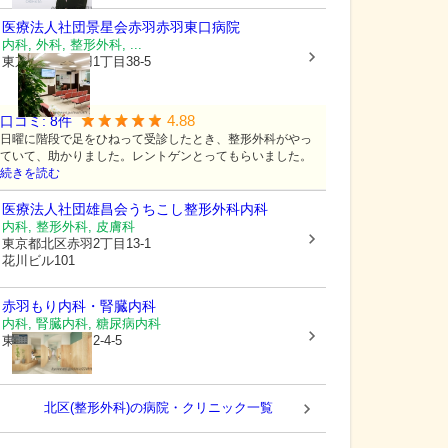
医療法人社団景星会赤羽
赤羽東口病院
内科, 外科, 整形外科, ...
東京都北区
赤羽1丁目38-5
4.88
口コミ:
8
件
日曜に階段で足をひねって受診したとき、整形外科がやっ
ていて、助かりました。レントゲンとってもらいました。
続きを読む
医療法人社団雄昌会
うちこし整形外科内科
内科, 整形外科, 皮膚科
東京都北区
赤羽2丁目13-1
花川ビル101
赤羽もり内科・腎臓内科
内科, 腎臓内科, 糖尿病内科
東京都北区
赤羽2-4-5
北区(整形外科)の病院・クリニック一覧