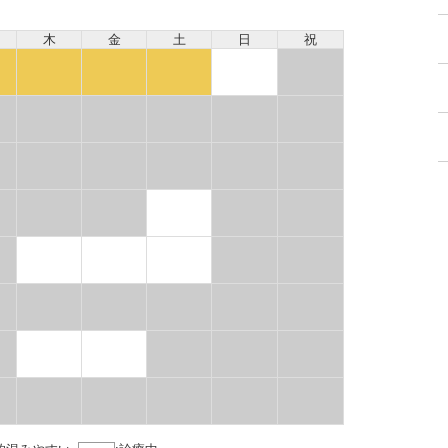
木
金
土
日
祝