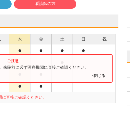
看護師の方
水
木
金
土
日
祝
●
●
●
●
●
●
す。来院前に必ず医療機関に直接ご確認ください。
●
●
×閉じる
●
●
関に直接ご確認ください。