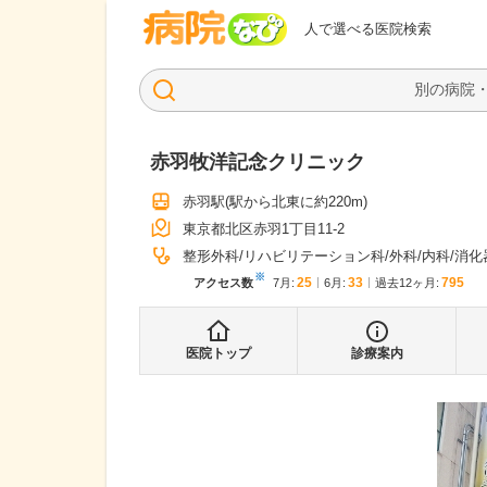
病院なび
人で選べる医院検索
赤羽牧洋記念クリニック
赤羽駅
(駅から
北東に約220m
)
東京都北区赤羽1丁目11-2
整形外科
リハビリテーション科
外科
内科
消化
※
25
33
795
アクセス数
7月
:
6月
:
過去12ヶ月:
医院トップ
診療案内