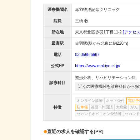
医療機関名
赤羽牧洋記念クリニック
院長
三橋 牧
所在地
東京都北区赤羽1丁目11-2
[アクセス
最寄駅
赤羽駅
(駅から
北東に約220m
)
電話
03-3598-6697
公式HP
https://www.makiyo-cl.jp/
整形外科
、
リハビリテーション科
、
診療科目
近くの医療機関を診療科目から探
オンライン診療
ネット受付
電話予
特徴
駐車場
英語
外国語
大病院
がん
セカンドオピニオン受診可
セカンド
直近の求人を確認する
[PR]