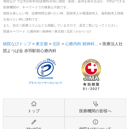
病院なび では市区町村別/診療科目別に病院・医院・薬局を探せるほか、予約ができる
医療機関や、キーワードでの検索も可能です。
病院を探したい時、診療時間を調べたい時、医師求人や看護師求人、薬剤師求人情報
を知りたい時に便利です。
また、役立つ医療コラムなども掲載していますので、是非ご覧になってください。
関連キーワード:
心療内科 / 精神科 / 東京都 / 北区 / かかりつけ
病院なびトップ
>
東京都
>
北区
>
心療内科
精神科
... >
医療法人社
団よつば会 赤羽駅前心療内科
プライバシーマークについて
トップ
医療機関の皆様へ
MediQA
病院なびについて