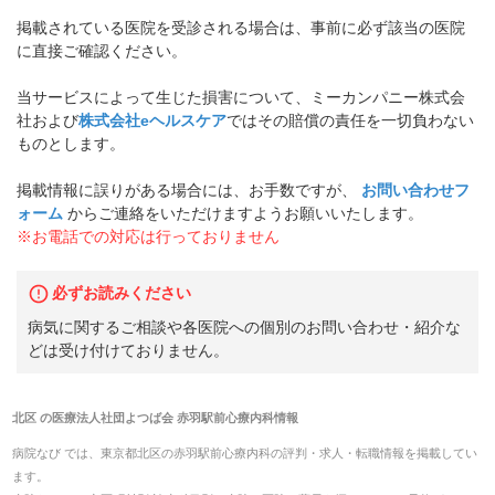
掲載されている医院を受診される場合は、事前に必ず該当の医院
に直接ご確認ください。
当サービスによって生じた損害について、ミーカンパニー株式会
社および
株式会社eヘルスケア
ではその賠償の責任を一切負わない
ものとします。
掲載情報に誤りがある場合には、お手数ですが、
お問い合わせフ
ォーム
からご連絡をいただけますようお願いいたします。
※お電話での対応は行っておりません
必ずお読みください
病気に関するご相談や各医院への個別のお問い合わせ・紹介な
どは受け付けておりません。
北区
の
医療法人社団よつば会 赤羽駅前心療内科
情報
病院なび では、
東京都
北区
の
赤羽駅前心療内科
の
評判・求人・転職
情報を掲載してい
ます。