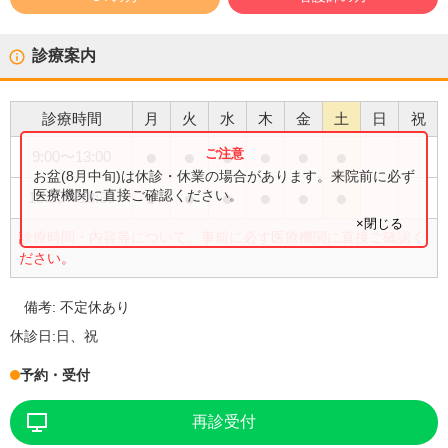
診療案内
診療時間
月
火
水
木
金
土
日
祝
●
●
●
●
●
●
9:00
〜
13:00
お盆(8月中旬)は休診・休業の場合があります。来院前に必ず
●
●
●
●
●
●
医療機関に直接ご確認ください。
15:00
〜
18:30
×閉じる
診療時間・内容等について、事前に必ず医療機関に直接ご確認く
ださい。
備考:
不定休あり
休診日:
日、祝
予約・受付
再診受付