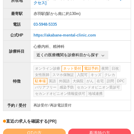
所在地
クセス]
最寄駅
赤羽駅
(駅から
南に約130m
)
電話
03-5948-5335
公式HP
https://akabane-mental-clinic.com
心療内科
、
精神科
診療科目
近くの医療機関を診療科目から探す
オンライン診療
ネット受付
電話予約
夜間
日祝
女性医師
スマホ保険証
入院可
キッズ
クレカ
特徴
駐車場
英語
外国語
大病院
がん
在宅
訪問
DPC
バリアフリー
感染予防
セカンドオピニオン受診可
セカンドオピニオン情報提供可
地域連携
予約 / 受付
再診受付
再診電話受付
直近の求人を確認する
[PR]
OTの方
看護師の方