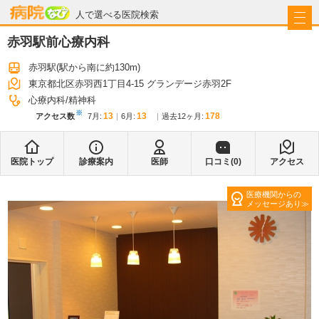
病院なび
人で選べる医院検索
赤羽駅前心療内科
赤羽駅
(駅から
南に約130m
)
東京都北区赤羽西1丁目4-15 グランデージ赤羽2F
心療内科
精神科
※
13
13
178
アクセス数
7月
:
6月
:
過去12ヶ月:
医院トップ
診療案内
医師
口コミ(
0
)
アクセス
医療機関からの
メッセージあり