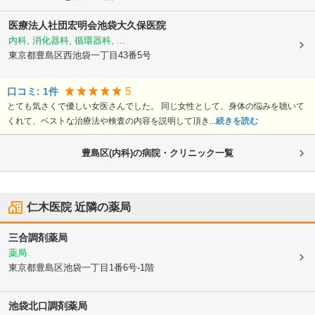
医療法人社団宏明会池袋大久保医院
内科, 消化器科, 循環器科, ...
東京都豊島区
西池袋一丁目43番5号
5
口コミ:
1
件
とても気さくで優しい女医さんでした。 同じ女性として、身体の悩みを聴いて
くれて、ベストな治療法や検査の内容を説明して頂き...
続きを読む
豊島区(内科)の病院・クリニック一覧
仁木医院
近隣の薬局
三合調剤薬局
薬局
東京都豊島区
池袋一丁目1番6号-1階
池袋北口調剤薬局