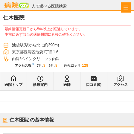
病院なび
人で選べる医院検索
仁木医院
最終情報更新日から5年以上が経過しています。
事前に必ず該当の医療機関に直接ご確認ください。
池袋駅
(駅から
北に約390m
)
東京都豊島区池袋1丁目1-6
内科
ペインクリニック内科
※
3
8
128
アクセス数
7月
:
6月
:
過去12ヶ月:
医院トップ
診療案内
医師
口コミ(
0
)
アクセス
仁木医院
の基本情報