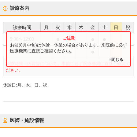
診療案内
診療時間
月
火
水
木
金
土
日
祝
●
●
●
●
9:30
〜
12:00
お盆(8月中旬)は休診・休業の場合があります。来院前に必ず
●
●
●
医療機関に直接ご確認ください。
15:00
〜
17:30
×閉じる
診療時間・内容等について、事前に必ず医療機関に直接ご確認く
ださい。
休診日:
月、木、日、祝
医師・施設情報