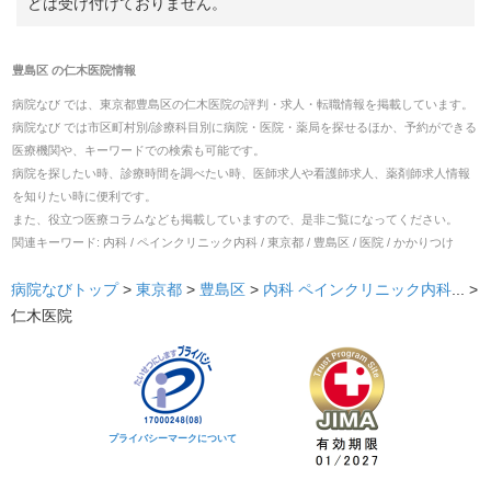
どは受け付けておりません。
豊島区
の
仁木医院
情報
病院なび では、
東京都
豊島区
の
仁木医院
の
評判・求人・転職
情報を掲載しています。
病院なび では市区町村別/診療科目別に病院・医院・薬局を探せるほか、予約ができる
医療機関や、キーワードでの検索も可能です。
病院を探したい時、診療時間を調べたい時、医師求人や看護師求人、薬剤師求人情報
を知りたい時に便利です。
また、役立つ医療コラムなども掲載していますので、是非ご覧になってください。
関連キーワード:
内科 / ペインクリニック内科 / 東京都 / 豊島区 / 医院 / かかりつけ
病院なびトップ
>
東京都
>
豊島区
>
内科
ペインクリニック内科
... >
仁木医院
プライバシーマークについて