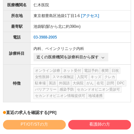
医療機関名
仁木医院
所在地
東京都豊島区池袋1丁目1-6
[アクセス]
最寄駅
池袋駅
(駅から
北に約390m
)
電話
03-3988-2005
内科
、
ペインクリニック内科
診療科目
近くの医療機関を診療科目から探す
オンライン診療
ネット受付
電話予約
夜間
日祝
女性医師
スマホ保険証
入院可
キッズ
クレカ
特徴
駐車場
英語
外国語
大病院
がん
在宅
訪問
DPC
バリアフリー
感染予防
セカンドオピニオン受診可
セカンドオピニオン情報提供可
地域連携
直近の求人を確認する
[PR]
PT/OT/STの方
看護師の方