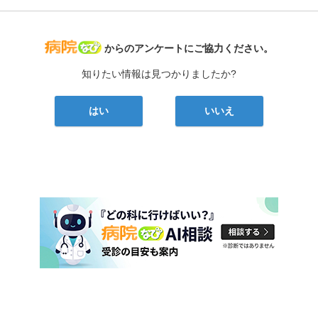
病院なび
からのアンケートにご協力ください。
知りたい情報は見つかりましたか?
はい
いいえ