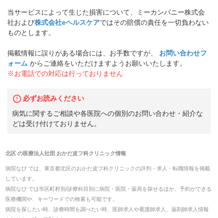
当サービスによって生じた損害について、ミーカンパニー株式会
社および
株式会社eヘルスケア
ではその賠償の責任を一切負わない
ものとします。
掲載情報に誤りがある場合には、お手数ですが、
お問い合わせフ
ォーム
からご連絡をいただけますようお願いいたします。
※お電話での対応は行っておりません
必ずお読みください
病気に関するご相談や各医院への個別のお問い合わせ・紹介な
どは受け付けておりません。
北区
の
医療法人社団 おかだ皮フ科クリニック
情報
病院なび では、
東京都
北区
の
おかだ皮フ科クリニック
の
評判・求人・転職
情報を掲載
しています。
病院なび では市区町村別/診療科目別に病院・医院・薬局を探せるほか、予約ができる
医療機関や、キーワードでの検索も可能です。
病院を探したい時、診療時間を調べたい時、医師求人や看護師求人、薬剤師求人情報