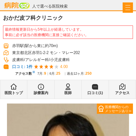
病院なび
人で選べる医院検索
おかだ皮フ科クリニック
最終情報更新日から5年以上が経過しています。
事前に必ず該当の医療機関に直接ご確認ください。
赤羽駅
(駅から
東に約70m
)
東京都北区赤羽1-2-2 モン・マレー202
皮膚科
アレルギー科
小児皮膚科
口コミ:
1
件
4.00
※
9
25
250
アクセス数
7月
:
6月
:
過去12ヶ月:
医院トップ
診療案内
医師
口コミ(
1
)
アクセス
医療機関からの
メッセージあり