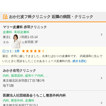
おかだ皮フ科クリニック
近隣の病院・クリニック
マリー皮膚科 赤羽クリニック
皮膚科, 美容皮膚科
東京都北区
赤羽西1-15-14
エル・ルージュ赤羽西 3F
4
口コミ:
1
件
最近、赤羽に越してきました。出来たばかりの皮膚科です。 武蔵浦和に住んで
いたときに受診をしたことがあるミューズ皮膚科の先...
続きを読む
みかさ在宅クリニック
内科, 循環器科, 緩和ケア内科, ...
東京都北区
赤羽西1丁目7番1号
地下1階
医療法人社団雄昌会
うちこし整形外科内科
内科, 整形外科, 皮膚科
東京都北区
赤羽2丁目13-1