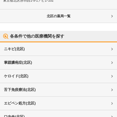
東京都北区
赤羽西1-5-1アピレ102
北区
の薬局一覧
各条件で他の医療機関を探す
ニキビ
(
北区
)
掌蹠膿疱症
(
北区
)
ケロイド
(
北区
)
舌下免疫療法
(
北区
)
エピペン処方
(
北区
)
口内炎
(
北区
)