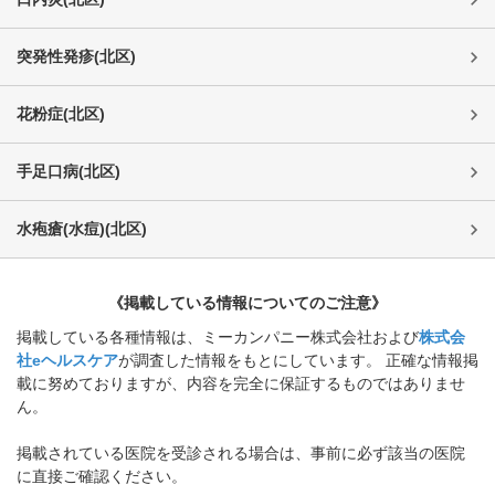
突発性発疹
(
北区
)
花粉症
(
北区
)
手足口病
(
北区
)
水疱瘡(水痘)
(
北区
)
《掲載している情報についてのご注意》
掲載している各種情報は、ミーカンパニー株式会社および
株式会
社eヘルスケア
が調査した情報をもとにしています。 正確な情報掲
載に努めておりますが、内容を完全に保証するものではありませ
ん。
掲載されている医院を受診される場合は、事前に必ず該当の医院
に直接ご確認ください。