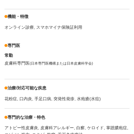
機能・特徴
オンライン診療
スマホマイナ保険証利用
専門医
常勤
皮膚科専門医
(日本専門医機構または日本皮膚科学会)
治療/対応可能な疾患
花粉症
口内炎
手足口病
突発性発疹
水疱瘡(水痘)
専門的な治療・特色
アトピー性皮膚炎
皮膚科アレルギー
白癬
ケロイド
掌蹠膿疱症