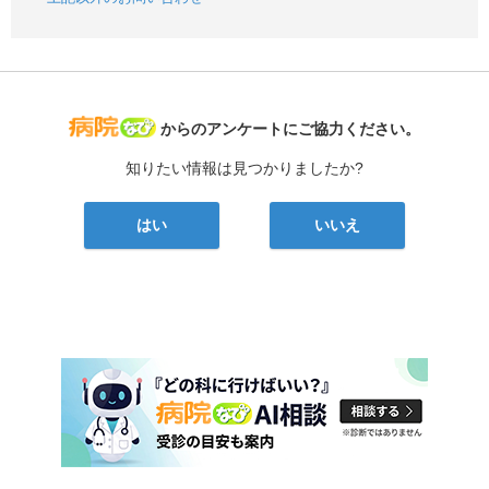
病院なび
からのアンケートにご協力ください。
知りたい情報は見つかりましたか?
はい
いいえ