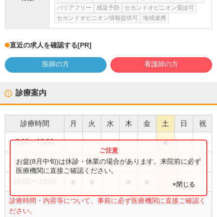
バリアフリー
感染予防
セカンドオピニオン受診可
セカンドオピニオン情報提供可
地域連携
直近の求人を確認する
[PR]
医師の方
看護師の方
診療案内
診療時間
月
火
水
木
金
土
日
祝
●
9:00
〜
13:00
●
●
●
●
お盆(8月中旬)は休診・休業の場合があります。来院前に必ず
10:00
〜
13:00
医療機関に直接ご確認ください。
●
●
●
●
15:00
〜
19:00
×閉じる
診療時間・内容等について、事前に必ず医療機関に直接ご確認く
ださい。