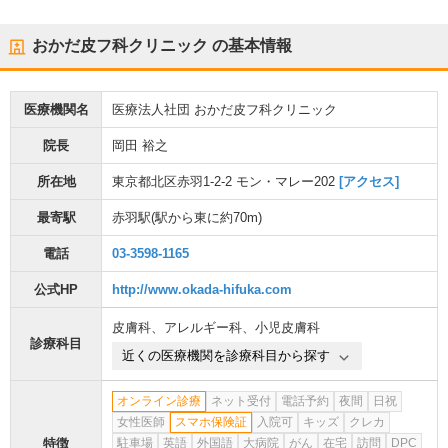
おかだ皮フ科クリニック
の基本情報
医療機関名
医療法人社団 おかだ皮フ科クリニック
院長
岡田 裕之
所在地
東京都北区赤羽1-2-2 モン・マレー202
[アクセス]
最寄駅
赤羽駅
(駅から
東に約70m
)
電話
03-3598-1165
公式HP
http://www.okada-hifuka.com
皮膚科
、
アレルギー科
、
小児皮膚科
診療科目
近くの医療機関を診療科目から探す
オンライン診療
ネット受付
電話予約
夜間
日祝
女性医師
スマホ保険証
入院可
キッズ
クレカ
特徴
駐車場
英語
外国語
大病院
がん
在宅
訪問
DPC