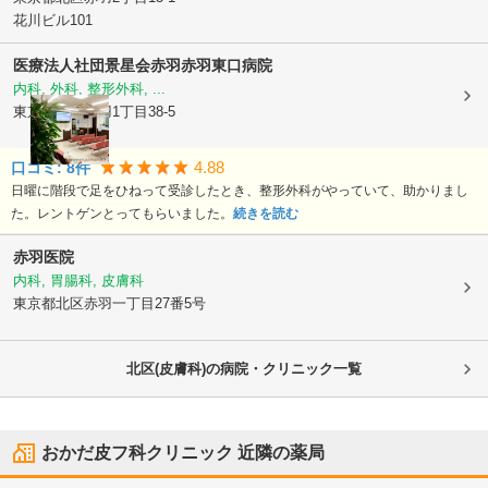
花川ビル101
医療法人社団景星会赤羽
赤羽東口病院
内科, 外科, 整形外科, ...
東京都北区
赤羽1丁目38-5
4.88
口コミ:
8
件
日曜に階段で足をひねって受診したとき、整形外科がやっていて、助かりまし
た。レントゲンとってもらいました。
続きを読む
赤羽医院
内科, 胃腸科, 皮膚科
東京都北区
赤羽一丁目27番5号
北区(皮膚科)の病院・クリニック一覧
おかだ皮フ科クリニック
近隣の薬局