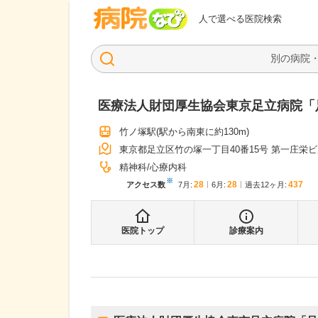
病院なび
人で選べる医院検索
医療法人財団厚生協会東京足立病院「
竹ノ塚駅
(駅から
南東に約130m
)
東京都足立区竹の塚一丁目40番15号 第一庄栄ビ
精神科
心療内科
※
28
28
437
アクセス数
7月
:
6月
:
過去12ヶ月:
医院トップ
診療案内