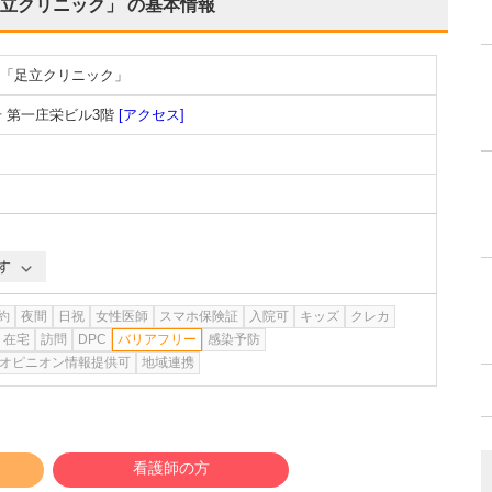
立クリニック」
の基本情報
「足立クリニック」
 第一庄栄ビル3階
[アクセス]
す
約
夜間
日祝
女性医師
スマホ保険証
入院可
キッズ
クレカ
在宅
訪問
DPC
バリアフリー
感染予防
オピニオン情報提供可
地域連携
看護師の方