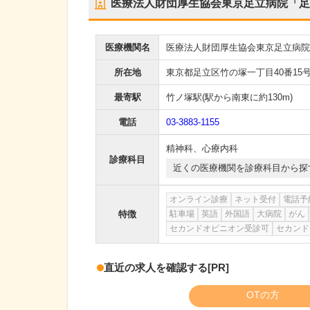
医療法人財団厚生協会東京足立病院「足
医療機関名
医療法人財団厚生協会東京足立病院
所在地
東京都足立区竹の塚一丁目40番15号
最寄駅
竹ノ塚駅
(駅から
南東に約130m
)
電話
03-3883-1155
精神科
、
心療内科
診療科目
近くの医療機関を診療科目から探
オンライン診療
ネット受付
電話予
特徴
駐車場
英語
外国語
大病院
がん
セカンドオピニオン受診可
セカンド
直近の求人を確認する
[PR]
OTの方