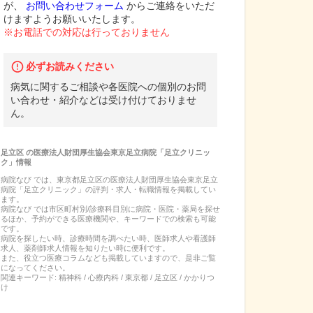
が、
お問い合わせフォーム
からご連絡をいただ
けますようお願いいたします。
※お電話での対応は行っておりません
必ずお読みください
病気に関するご相談や各医院への個別のお問
い合わせ・紹介などは受け付けておりませ
ん。
足立区
の
医療法人財団厚生協会東京足立病院「足立クリニッ
ク」
情報
病院なび では、
東京都
足立区
の
医療法人財団厚生協会東京足立
病院「足立クリニック」
の
評判・求人・転職
情報を掲載してい
ます。
病院なび では市区町村別/診療科目別に病院・医院・薬局を探せ
るほか、予約ができる医療機関や、キーワードでの検索も可能
です。
病院を探したい時、診療時間を調べたい時、医師求人や看護師
求人、薬剤師求人情報を知りたい時に便利です。
また、役立つ医療コラムなども掲載していますので、是非ご覧
になってください。
関連キーワード:
精神科 / 心療内科 / 東京都 / 足立区 / かかりつ
け