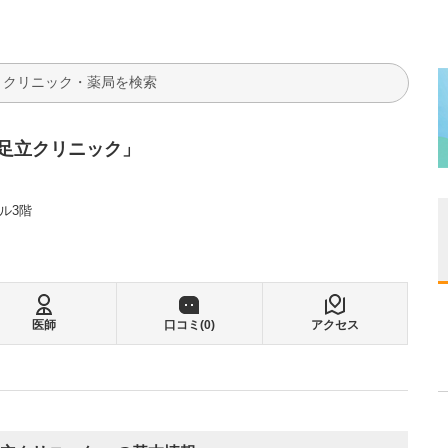
検索
足立クリニック」
ル3階
医師
口コミ(
0
)
アクセス