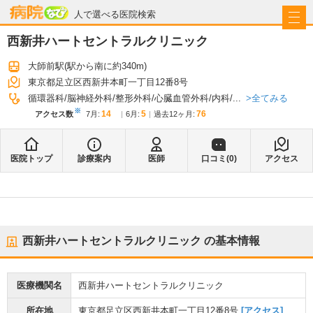
病院なび
人で選べる医院検索
西新井ハートセントラルクリニック
大師前駅
(駅から
南に約340m
)
東京都足立区西新井本町一丁目12番8号
全てみる
循環器科
脳神経外科
整形外科
心臓血管外科
内科
...
※
14
5
76
アクセス数
7月
:
6月
:
過去12ヶ月:
医院トップ
診療案内
医師
口コミ(
0
)
アクセス
西新井ハートセントラルクリニック
の基本情報
医療機関名
西新井ハートセントラルクリニック
所在地
東京都足立区西新井本町一丁目12番8号
[アクセス]