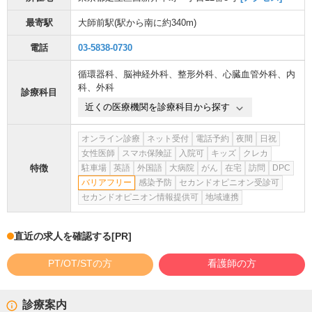
最寄駅
大師前駅
(駅から
南に約340m
)
電話
03-5838-0730
循環器科
、
脳神経外科
、
整形外科
、
心臓血管外科
、
内
科
、
外科
診療科目
近くの医療機関を診療科目から探す
オンライン診療
ネット受付
電話予約
夜間
日祝
女性医師
スマホ保険証
入院可
キッズ
クレカ
特徴
駐車場
英語
外国語
大病院
がん
在宅
訪問
DPC
バリアフリー
感染予防
セカンドオピニオン受診可
セカンドオピニオン情報提供可
地域連携
直近の求人を確認する
[PR]
PT/OT/STの方
看護師の方
診療案内