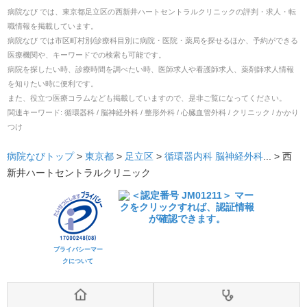
病院なび では、
東京都
足立区
の
西新井ハートセントラルクリニック
の
評判・求人・転
職
情報を掲載しています。
病院なび では市区町村別/診療科目別に病院・医院・薬局を探せるほか、予約ができる
医療機関や、キーワードでの検索も可能です。
病院を探したい時、診療時間を調べたい時、医師求人や看護師求人、薬剤師求人情報
を知りたい時に便利です。
また、役立つ医療コラムなども掲載していますので、是非ご覧になってください。
関連キーワード:
循環器科 / 脳神経外科 / 整形外科 / 心臓血管外科 / クリニック / かかり
つけ
病院なびトップ
>
東京都
>
足立区
>
循環器内科
脳神経外科
... >
西
新井ハートセントラルクリニック
プライバシーマー
クについて