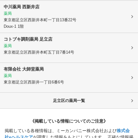
中川薬局 西新井店
薬局
東京都足立区
西新井本町一丁目13番22号
Doux-1 1階
コトブキ調剤薬局 足立店
薬局
東京都足立区
西新井本町五丁目7番14号
有限会社 大師堂薬局
薬局
東京都足立区
西新井一丁目6番6号
足立区
の薬局一覧
《掲載している情報についてのご注意》
掲載している各種情報は、ミーカンパニー株式会社および
株式会
社eヘルスケア
が調査した情報をもとにしています。 正確な情報掲