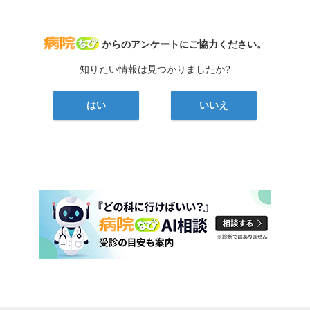
病院なび
からのアンケートにご協力ください。
知りたい情報は見つかりましたか?
はい
いいえ