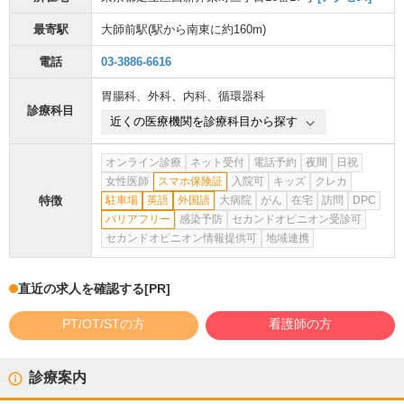
最寄駅
大師前駅
(駅から
南東に約160m
)
電話
03-3886-6616
胃腸科
、
外科
、
内科
、
循環器科
診療科目
近くの医療機関を診療科目から探す
オンライン診療
ネット受付
電話予約
夜間
日祝
女性医師
スマホ保険証
入院可
キッズ
クレカ
特徴
駐車場
英語
外国語
大病院
がん
在宅
訪問
DPC
バリアフリー
感染予防
セカンドオピニオン受診可
セカンドオピニオン情報提供可
地域連携
直近の求人を確認する
[PR]
PT/OT/STの方
看護師の方
診療案内