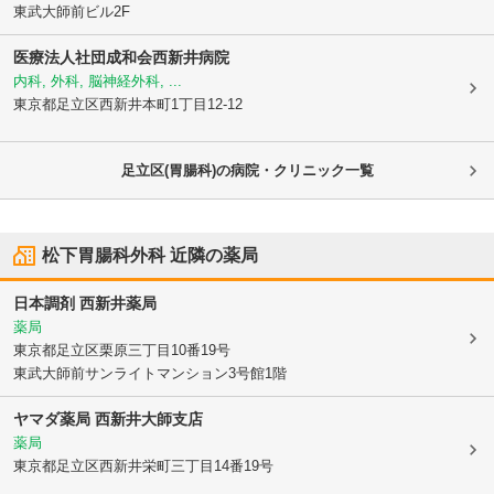
東武大師前ビル2F
医療法人社団成和会
西新井病院
内科, 外科, 脳神経外科, ...
東京都足立区
西新井本町1丁目12-12
足立区(胃腸科)の病院・クリニック一覧
松下胃腸科外科
近隣の薬局
日本調剤 西新井薬局
薬局
東京都足立区
栗原三丁目10番19号
東武大師前サンライトマンション3号館1階
ヤマダ薬局 西新井大師支店
薬局
東京都足立区
西新井栄町三丁目14番19号