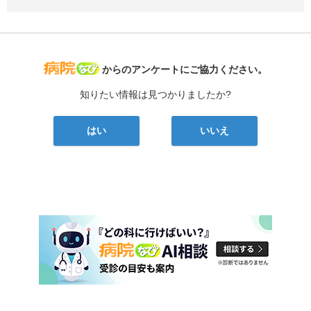
病院なび
からのアンケートにご協力ください。
知りたい情報は見つかりましたか?
はい
いいえ