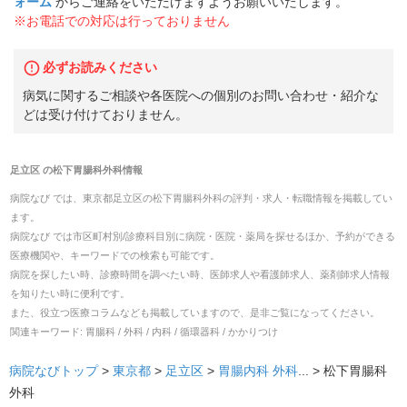
ォーム
からご連絡をいただけますようお願いいたします。
※お電話での対応は行っておりません
必ずお読みください
病気に関するご相談や各医院への個別のお問い合わせ・紹介な
どは受け付けておりません。
足立区
の
松下胃腸科外科
情報
病院なび では、
東京都
足立区
の
松下胃腸科外科
の
評判・求人・転職
情報を掲載してい
ます。
病院なび では市区町村別/診療科目別に病院・医院・薬局を探せるほか、予約ができる
医療機関や、キーワードでの検索も可能です。
病院を探したい時、診療時間を調べたい時、医師求人や看護師求人、薬剤師求人情報
を知りたい時に便利です。
また、役立つ医療コラムなども掲載していますので、是非ご覧になってください。
関連キーワード:
胃腸科 / 外科 / 内科 / 循環器科 / かかりつけ
病院なびトップ
>
東京都
>
足立区
>
胃腸内科
外科
... >
松下胃腸科
外科