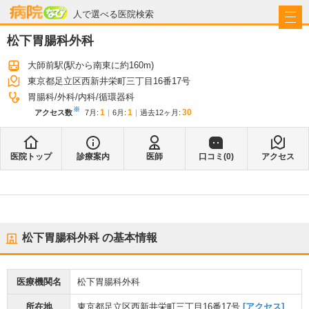
病院なび
人で選べる医院検索
松下胃腸科外科
大師前駅
(駅から
南東に約160m
)
東京都足立区西新井栄町三丁目16番17号
胃腸科
外科
内科
循環器科
※
1
1
30
アクセス数
7月
:
6月
:
過去12ヶ月:
医院トップ
診療案内
医師
口コミ(
0
)
アクセス
松下胃腸科外科
の基本情報
医療機関名
松下胃腸科外科
所在地
東京都足立区西新井栄町三丁目16番17号
[アクセス]