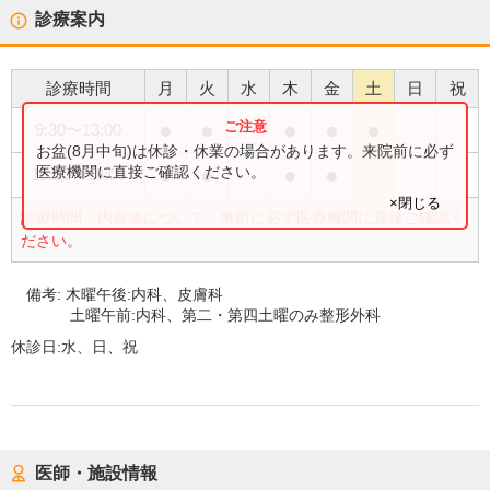
診療案内
診療時間
月
火
水
木
金
土
日
祝
●
●
●
●
●
9:30
〜
13:00
お盆(8月中旬)は休診・休業の場合があります。来院前に必ず
●
●
●
●
医療機関に直接ご確認ください。
15:00
〜
18:00
×閉じる
診療時間・内容等について、事前に必ず医療機関に直接ご確認く
ださい。
備考:
木曜午後:内科、皮膚科
土曜午前:内科、第二・第四土曜のみ整形外科
休診日:
水、日、祝
医師・施設情報