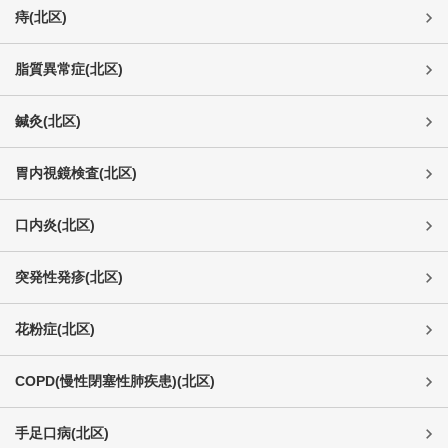
痔
(
北区
)
脂質異常症
(
北区
)
鍼灸
(
北区
)
胃内視鏡検査
(
北区
)
口内炎
(
北区
)
突発性発疹
(
北区
)
花粉症
(
北区
)
COPD(慢性閉塞性肺疾患)
(
北区
)
手足口病
(
北区
)