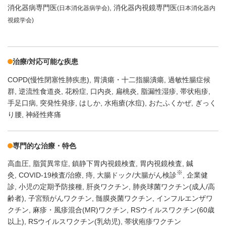
消化器病専門医
消化器内視鏡専門医
(日本消化器病学会)
(日本消化器内
視鏡学会)
治療/対応可能な疾患
COPD(慢性閉塞性肺疾患)
胃潰瘍・十二指腸潰瘍
過敏性腸症候
群
逆流性食道炎
花粉症
口内炎
扁桃炎
脂漏性湿疹
帯状疱疹
手足口病
突発性発疹
はしか
水疱瘡(水痘)
おたふくかぜ
ぎっく
り腰
神経性疼痛
専門的な治療・特色
高血圧
脂質異常症
鎮静下胃内視鏡検査
胃内視鏡検査
鍼
※
灸
COVID-19検査/治療
痔
大腸ドック/大腸がん検診
企業健
診
小児の定期予防接種
肝炎ワクチン
肺炎球菌ワクチン(成人/高
齢者)
子宮頸がんワクチン
髄膜炎菌ワクチン
インフルエンザワ
クチン
麻疹・風疹混合(MR)ワクチン
RSウイルスワクチン(60歳
以上)
RSウイルスワクチン(乳幼児)
帯状疱疹ワクチン