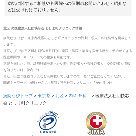
病気に関するご相談や各医院への個別のお問い合わせ・紹介な
どは受け付けておりません。
北区
の
医療法人社団快芯会 としま町クリニック
情報
病院なび では、
東京都
北区
の
としま町クリニック
の
評判・求人・転職
情報を掲載して
います。
病院なび では市区町村別/診療科目別に病院・医院・薬局を探せるほか、予約ができる
医療機関や、キーワードでの検索も可能です。
病院を探したい時、診療時間を調べたい時、医師求人や看護師求人、薬剤師求人情報
を知りたい時に便利です。
また、役立つ医療コラムなども掲載していますので、是非ご覧になってください。
関連キーワード:
内科 / 外科 / 小児科 / 整形外科 / クリニック / かかりつけ
病院なびトップ
>
東京都
>
北区
>
内科
外科
... >
医療法人社団快芯
会 としま町クリニック