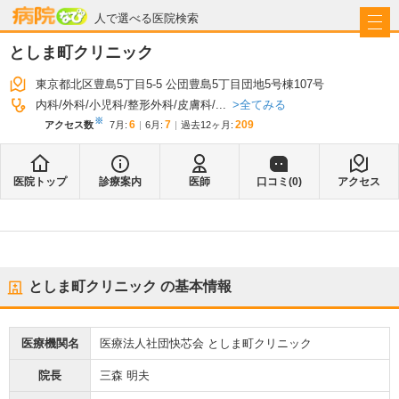
病院なび
人で選べる医院検索
としま町クリニック
東京都北区豊島5丁目5-5 公団豊島5丁目団地5号棟107号
全てみる
内科
外科
小児科
整形外科
皮膚科
...
※
6
7
209
アクセス数
7月
:
6月
:
過去12ヶ月:
医院トップ
診療案内
医師
口コミ(
0
)
アクセス
としま町クリニック
の基本情報
医療機関名
医療法人社団快芯会 としま町クリニック
院長
三森 明夫