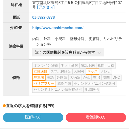
東京都北区豊島5丁目5-5 公団豊島5丁目団地5号棟107
所在地
号
[アクセス]
電話
03-3927-3778
公式HP
http://www.toshimacho.com/
内科
、
外科
、
小児科
、
整形外科
、
皮膚科
、
リハビリテ
ーション科
診療科目
近くの医療機関を診療科目から探す
オンライン診療
ネット受付
電話予約
夜間
日祝
女性医師
スマホ保険証
入院可
キッズ
クレカ
特徴
駐車場
英語
外国語
大病院
がん
在宅
訪問
DPC
バリアフリー
感染予防
セカンドオピニオン受診可
セカンドオピニオン情報提供可
地域連携
直近の求人を確認する
[PR]
医師の方
看護師の方