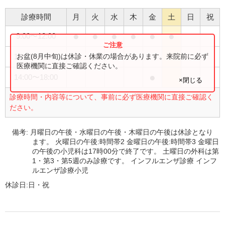
診療時間
月
火
水
木
金
土
日
祝
●
●
●
●
●
●
9:00
〜
12:00
●
お盆(8月中旬)は休診・休業の場合があります。来院前に必ず
14:00
〜
16:45
医療機関に直接ご確認ください。
●
14:00
〜
18:00
×閉じる
診療時間・内容等について、事前に必ず医療機関に直接ご確認く
ださい。
備考:
月曜日の午後・水曜日の午後・木曜日の午後は休診となり
ます。 火曜日の午後:時間帯2 金曜日の午後:時間帯3 金曜日
の午後の小児科は17時00分で終了です。 土曜日の外科は第
1・第3・第5週のみ診療です。 インフルエンザ診療 インフ
ルエンザ診療小児
休診日:
日・祝