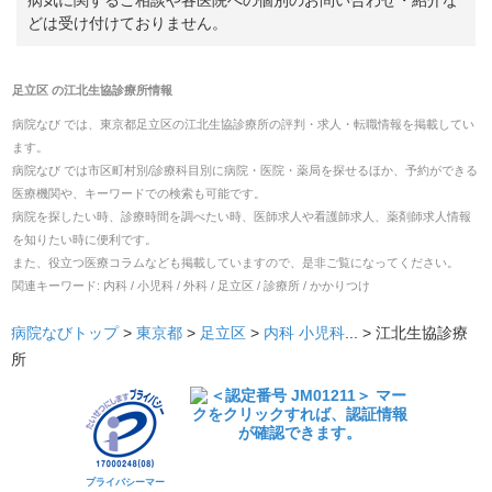
どは受け付けておりません。
足立区
の
江北生協診療所
情報
病院なび では、
東京都
足立区
の
江北生協診療所
の
評判・求人・転職
情報を掲載してい
ます。
病院なび では市区町村別/診療科目別に病院・医院・薬局を探せるほか、予約ができる
医療機関や、キーワードでの検索も可能です。
病院を探したい時、診療時間を調べたい時、医師求人や看護師求人、薬剤師求人情報
を知りたい時に便利です。
また、役立つ医療コラムなども掲載していますので、是非ご覧になってください。
関連キーワード:
内科 / 小児科 / 外科 / 足立区 / 診療所 / かかりつけ
病院なびトップ
>
東京都
>
足立区
>
内科
小児科
... >
江北生協診療
所
プライバシーマー