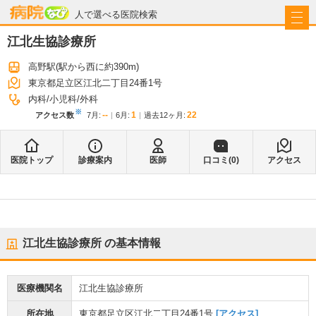
病院なび
人で選べる医院検索
江北生協診療所
高野駅
(駅から
西に約390m
)
東京都足立区江北二丁目24番1号
内科
小児科
外科
※
--
1
22
アクセス数
7月
:
6月
:
過去12ヶ月:
医院トップ
診療案内
医師
口コミ(
0
)
アクセス
江北生協診療所
の基本情報
医療機関名
江北生協診療所
所在地
東京都足立区江北二丁目24番1号
[アクセス]