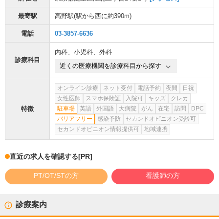
最寄駅
高野駅
(駅から
西に約390m
)
電話
03-3857-6636
内科
、
小児科
、
外科
診療科目
近くの医療機関を診療科目から探す
オンライン診療
ネット受付
電話予約
夜間
日祝
女性医師
スマホ保険証
入院可
キッズ
クレカ
特徴
駐車場
英語
外国語
大病院
がん
在宅
訪問
DPC
バリアフリー
感染予防
セカンドオピニオン受診可
セカンドオピニオン情報提供可
地域連携
直近の求人を確認する
[PR]
PT/OT/STの方
看護師の方
診療案内