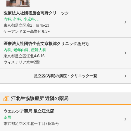
医療法人社団徳施会
高野クリニック
内科, 外科, 小児科, ...
東京都足立区
扇2丁目46-13
ケーアンドエー高野ビル3F
医療法人社団杏生会文京根津クリニックあだち
内科, 老年内科, 産婦人科
東京都足立区
江北4-6-16
ウィステリア水幸2階
足立区(内科)の病院・クリニック一覧
江北生協診療所
近隣の薬局
ウエルシア薬局 足立江北店
薬局
東京都足立区
江北一丁目7番15号