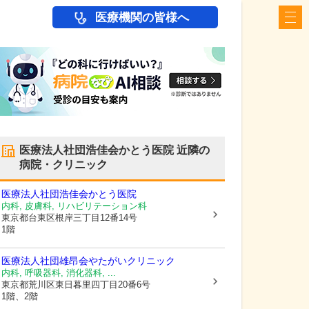
医療機関の皆様へ
医療法人社団浩佳会かとう医院
近隣の
病院・クリニック
医療法人社団浩佳会かとう医院
内科, 皮膚科, リハビリテーション科
東京都台東区
根岸三丁目12番14号
1階
医療法人社団雄昂会やたがいクリニック
内科, 呼吸器科, 消化器科, ...
東京都荒川区
東日暮里四丁目20番6号
1階、2階