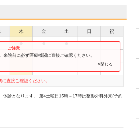
水
木
金
土
日
祝
●
●
●
●
●
●
す。来院前に必ず医療機関に直接ご確認ください。
×閉じる
●
関に直接ご確認ください。
、休診となります。 第4土曜日15時～17時は整形外科外来(予約