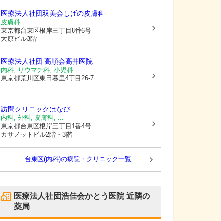
医療法人社団双美会しげの皮膚科
皮膚科
東京都台東区
根岸三丁目8番6号
大原ビル3階
医療法人社団 高順会
高井医院
内科, リウマチ科, 小児科
東京都荒川区
東日暮里4丁目26-7
訪問クリニックはなび
内科, 外科, 皮膚科, ...
東京都台東区
根岸三丁目1番4号
カサノットビル2階・3階
台東区(内科)の病院・クリニック一覧
医療法人社団浩佳会かとう医院
近隣の
薬局