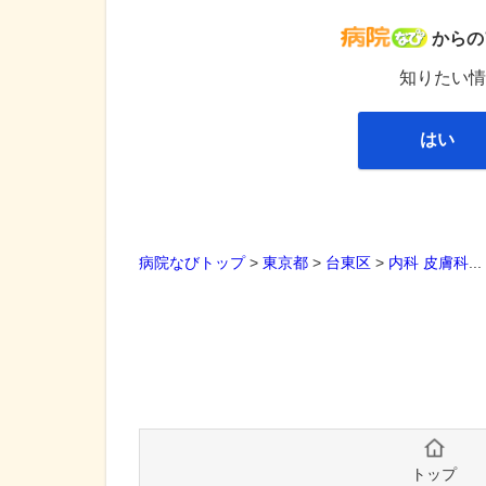
病院な
からの
知りたい情
はい
病院なびトップ
>
東京都
>
台東区
>
内科
皮膚科
..
トップ