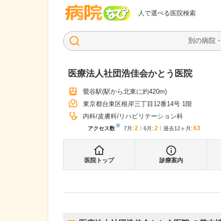
病院なび
人で選べる医院検索
医療法人社団浩佳会かとう医院
鶯谷駅
(駅から
北東に約420m
)
東京都台東区根岸三丁目12番14号 1階
内科
皮膚科
リハビリテーション科
※
2
2
63
アクセス数
7月
:
6月
:
過去12ヶ月:
医院トップ
診療案内