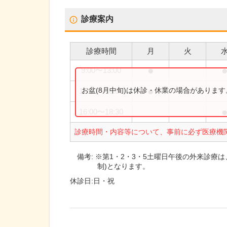
診療案内
診療時間
月
火
●
9:00
〜
13:00
●
●
お盆(8月中旬)は休診・休業の場合がありま
15:30
〜
18:30
16:00
〜
18:30
診療時間・内容等について、事前に必ず医療機
備考:
※第1・2・3・5土曜日午後の外来診療は
制)となります。
休診日:
日・祝