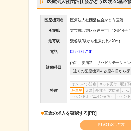
医療法人社団浩佳会かとう医院
の基本
医療機関名
医療法人社団浩佳会かとう医院
所在地
東京都台東区根岸三丁目12番14号 
最寄駅
鶯谷駅
(駅から
北東に約420m
)
電話
03-5603-7161
内科
、
皮膚科
、
リハビリテーション
診療科目
近くの医療機関を診療科目から探
オンライン診療
ネット受付
電話予
特徴
駐車場
英語
外国語
大病院
がん
セカンドオピニオン受診可
セカンド
直近の求人を確認する
[PR]
PT/OT/STの方