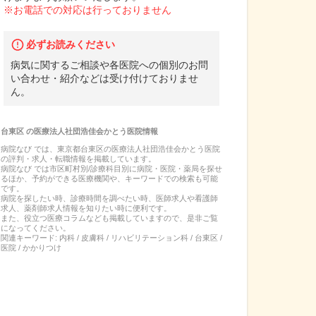
※お電話での対応は行っておりません
必ずお読みください
病気に関するご相談や各医院への個別のお問
い合わせ・紹介などは受け付けておりませ
ん。
台東区
の
医療法人社団浩佳会かとう医院
情報
病院なび では、
東京都
台東区
の
医療法人社団浩佳会かとう医院
の
評判・求人・転職
情報を掲載しています。
病院なび では市区町村別/診療科目別に病院・医院・薬局を探せ
るほか、予約ができる医療機関や、キーワードでの検索も可能
です。
病院を探したい時、診療時間を調べたい時、医師求人や看護師
求人、薬剤師求人情報を知りたい時に便利です。
また、役立つ医療コラムなども掲載していますので、是非ご覧
になってください。
関連キーワード:
内科 / 皮膚科 / リハビリテーション科 / 台東区 /
医院 / かかりつけ