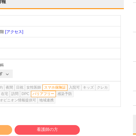
情報
1階
[アクセス]
科
す
約
夜間
日祝
女性医師
スマホ保険証
入院可
キッズ
クレカ
在宅
訪問
DPC
バリアフリー
感染予防
オピニオン情報提供可
地域連携
看護師の方