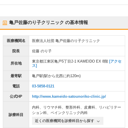
亀戸佐藤のり子クリニック
の基本情報
医療機関名
医療法人社団 亀戸佐藤のり子クリニック
院長
佐藤 のり子
東京都江東区亀戸5丁目2-1 KAMEIDO EX 8階
[アクセ
所在地
ス]
最寄駅
亀戸駅
(駅から
北西に約120m
)
電話
03-5858-0121
公式HP
http://www.kameido-satounoriko-clinic.jp/
内科
、
リウマチ科
、
整形外科
、
皮膚科
、
リハビリテー
ション科
、
ペインクリニック内科
診療科目
近くの医療機関を診療科目から探す