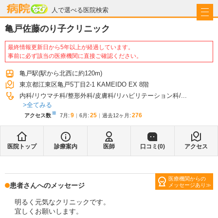
病院なび
人で選べる医院検索
亀戸佐藤のり子クリニック
最終情報更新日から5年以上が経過しています。
事前に必ず該当の医療機関に直接ご確認ください。
亀戸駅
(駅から
北西に約120m
)
東京都江東区亀戸5丁目2-1 KAMEIDO EX 8階
内科
リウマチ科
整形外科
皮膚科
リハビリテーション科
...
全てみる
※
9
25
276
アクセス数
7月
:
6月
:
過去12ヶ月:
医院トップ
診療案内
医師
口コミ(
0
)
アクセス
医療機関からの
患者さんへのメッセージ
メッセージあり
明るく元気なクリニックです。
宜しくお願いします。