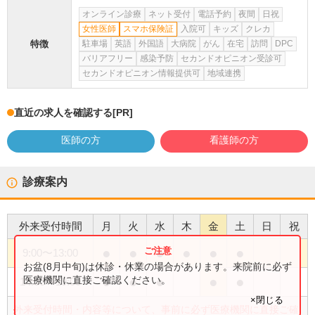
オンライン診療
ネット受付
電話予約
夜間
日祝
女性医師
スマホ保険証
入院可
キッズ
クレカ
特徴
駐車場
英語
外国語
大病院
がん
在宅
訪問
DPC
バリアフリー
感染予防
セカンドオピニオン受診可
セカンドオピニオン情報提供可
地域連携
直近の求人を確認する
[PR]
医師の方
看護師の方
診療案内
外来受付時間
月
火
水
木
金
土
日
祝
●
●
●
●
●
●
9:00
〜
13:00
お盆(8月中旬)は休診・休業の場合があります。来院前に必ず
●
●
●
●
●
医療機関に直接ご確認ください。
14:00
〜
19:00
×閉じる
外来受付時間・内容等について、事前に必ず医療機関に直接ご確