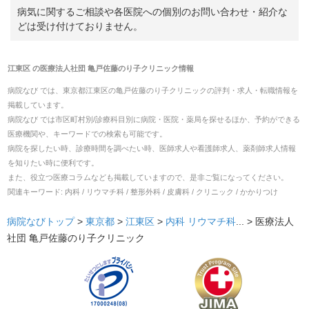
病気に関するご相談や各医院への個別のお問い合わせ・紹介な
どは受け付けておりません。
江東区
の
医療法人社団 亀戸佐藤のり子クリニック
情報
病院なび では、
東京都
江東区
の
亀戸佐藤のり子クリニック
の
評判・求人・転職
情報を
掲載しています。
病院なび では市区町村別/診療科目別に病院・医院・薬局を探せるほか、予約ができる
医療機関や、キーワードでの検索も可能です。
病院を探したい時、診療時間を調べたい時、医師求人や看護師求人、薬剤師求人情報
を知りたい時に便利です。
また、役立つ医療コラムなども掲載していますので、是非ご覧になってください。
関連キーワード:
内科 / リウマチ科 / 整形外科 / 皮膚科 / クリニック / かかりつけ
病院なびトップ
>
東京都
>
江東区
>
内科
リウマチ科
... >
医療法人
社団 亀戸佐藤のり子クリニック