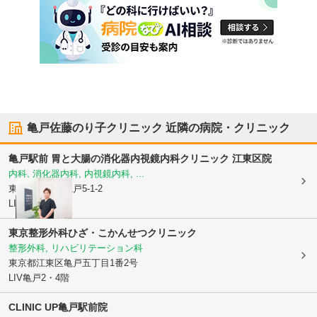
亀戸佐藤のり子クリニック
近隣の病院・クリニック
亀戸駅前 胃と大腸の消化器内視鏡内科クリニック 江東区院
内科, 消化器内科, 内視鏡内科, ...
東京都江東区
亀戸5-1-2
LIV亀戸2 3階
東京整形外科ひざ・こかんせつクリニック
整形外科, リハビリテーション科
東京都江東区
亀戸五丁目1番2号
LIV亀戸2・4階
CLINIC UP亀戸駅前院