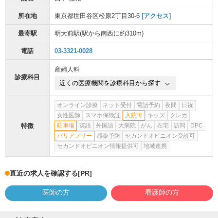
所在地
東京都世田谷区松原2丁目30-6
[アクセス]
最寄駅
明大前駅
(駅から
南西に約310m
)
電話
03-3321-0028
産婦人科
診療科目
近くの医療機関を診療科目から探す
オンライン診療
ネット受付
電話予約
夜間
日祝
女性医師
スマホ保険証
入院可
キッズ
クレカ
特徴
駐車場
英語
外国語
大病院
がん
在宅
訪問
DPC
バリアフリー
感染予防
セカンドオピニオン受診可
セカンドオピニオン情報提供可
地域連携
直近の求人を確認する
[PR]
医師の方
看護師の方