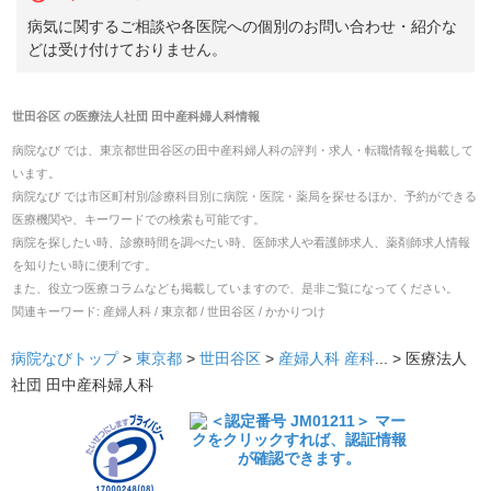
病気に関するご相談や各医院への個別のお問い合わせ・紹介な
どは受け付けておりません。
世田谷区
の
医療法人社団 田中産科婦人科
情報
病院なび では、
東京都
世田谷区
の
田中産科婦人科
の
評判・求人・転職
情報を掲載して
います。
病院なび では市区町村別/診療科目別に病院・医院・薬局を探せるほか、予約ができる
医療機関や、キーワードでの検索も可能です。
病院を探したい時、診療時間を調べたい時、医師求人や看護師求人、薬剤師求人情報
を知りたい時に便利です。
また、役立つ医療コラムなども掲載していますので、是非ご覧になってください。
関連キーワード:
産婦人科 / 東京都 / 世田谷区 / かかりつけ
病院なびトップ
>
東京都
>
世田谷区
>
産婦人科
産科
... >
医療法人
社団 田中産科婦人科