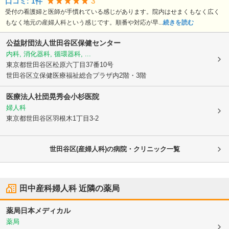
3
口コミ:
1
件
受付の看護婦と医師が手慣れている感じがあります。院内はせまくもなく広く
もなく地元の産婦人科という感じです。順番や対応が早...
続きを読む
公益財団法人世田谷区保健センター
内科, 消化器科, 循環器科, ...
東京都世田谷区
松原六丁目37番10号
世田谷区立保健医療福祉総合プラザ内2階・3階
医療法人社団晃秀会
小杉医院
婦人科
東京都世田谷区
羽根木1丁目3-2
世田谷区(産婦人科)の病院・クリニック一覧
田中産科婦人科
近隣の薬局
薬局日本メディカル
薬局