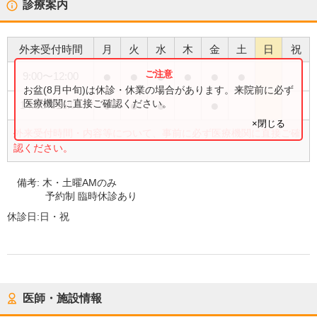
診療案内
外来受付時間
月
火
水
木
金
土
日
祝
●
●
●
●
●
●
9:00
〜
12:00
お盆(8月中旬)は休診・休業の場合があります。来院前に必ず
●
●
●
●
医療機関に直接ご確認ください。
14:00
〜
16:00
×閉じる
外来受付時間・内容等について、事前に必ず医療機関に直接ご確
認ください。
備考:
木・土曜AMのみ
予約制 臨時休診あり
休診日:
日・祝
医師・施設情報