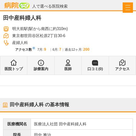
病院なび
人で選べる医院検索
田中産科婦人科
明大前駅
(駅から
南西に約310m
)
東京都世田谷区松原2丁目30-6
産婦人科
※
9
7
200
アクセス数
7月
:
6月
:
過去12ヶ月:
医院トップ
診療案内
医師
口コミ(
0
)
アクセス
田中産科婦人科
の基本情報
医療機関名
医療法人社団 田中産科婦人科
院長
田中 雅治