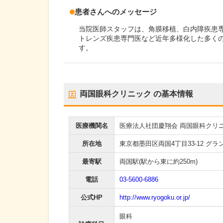
患者さんへのメッセージ
当院医師スタッフは、角膜移植、白内障疾患
トレンズ疾患専門医など近年多様化した多く
す。
両国眼科クリニック
の基本情報
医療機関名
医療法人社団慶翔会 両国眼科クリ
所在地
東京都墨田区両国4丁目33-12 グラ
最寄駅
両国駅
(駅から
東に約250m
)
電話
03-5600-6886
公式HP
http://www.ryogoku.or.jp/
眼科