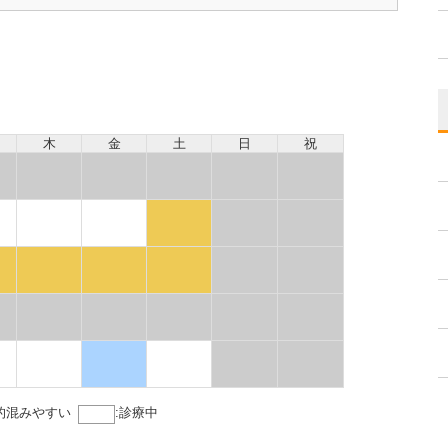
木
金
土
日
祝
的混みやすい
:
診療中