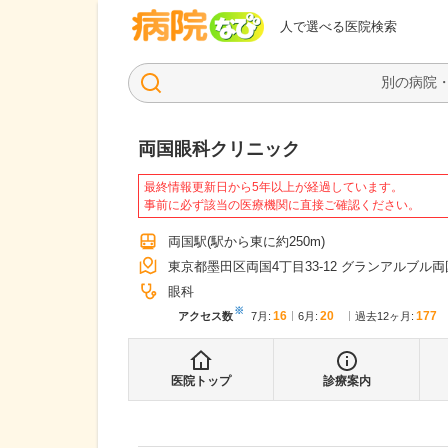
病院なび
人で選べる医院検索
両国眼科クリニック
最終情報更新日から5年以上が経過しています。
事前に必ず該当の医療機関に直接ご確認ください。
両国駅
(駅から
東に約250m
)
東京都墨田区両国4丁目33-12 グランアルブル両
眼科
※
16
20
177
アクセス数
7月
:
6月
:
過去12ヶ月:
医院トップ
診療案内