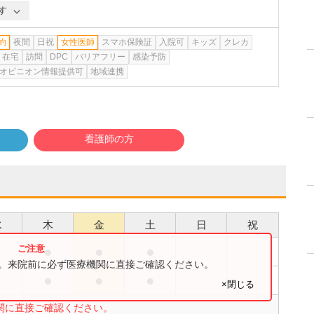
す
約
夜間
日祝
女性医師
スマホ保険証
入院可
キッズ
クレカ
在宅
訪問
DPC
バリアフリー
感染予防
オピニオン情報提供可
地域連携
看護師の方
水
木
金
土
日
祝
●
●
●
●
す。来院前に必ず医療機関に直接ご確認ください。
●
●
●
●
×閉じる
関に直接ご確認ください。