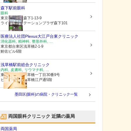
森下駅前眼科
眼科
東京都江東区
森下1-13-9
ライオンズステーションプラザ森下101
医療法人社団Plexus大江戸台東クリニック
消化器科, 精神科, 整形外科, ...
東京都台東区
浅草橋2-1-9
鮒佐ビル6階
浅草橋駅前総合クリニック
内科, 皮膚科, リウマチ科, ...
東京都台東区
浅草橋一丁目30番9号
ヒューリック浅草橋江戸通5階
墨田区(眼科)の病院・クリニック一覧
両国眼科クリニック
近隣の薬局
両国薬局