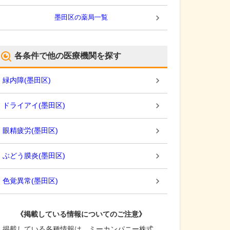
墨田区
の薬局一覧
各条件で他の医療機関を探す
緑内障
(
墨田区
)
ドライアイ
(
墨田区
)
眼精疲労
(
墨田区
)
ぶどう膜炎
(
墨田区
)
色覚異常
(
墨田区
)
《掲載している情報についてのご注意》
掲載している各種情報は、ミーカンパニー株式